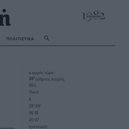
ΠΟΛΙΤΙΣΤΙΚΆ
o καιρός τώρα:
αίθριος καιρός
28
°
66
%
11
km/h
Δ
28
29
°/
°
06:18
20:07
πρόγνωση: