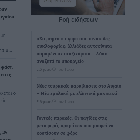
ουν
Ροή ειδήσεων
ιγαίου
ς…
ur
«Στέρεψε» η αγορά από πινακίδες
κυκλοφορίας: Χιλιάδες αυτοκίνητα
νησιά…
παραμένουν αταξινόμητα – Λύση
αναζητά το υπουργείο
ή φάση
Ειδήσεις
•
πριν 1 ώρα
αετείς
Νέες τουρκικές παραβιάσεις στο Αιγαίο
ρχεται ο
– Μία εμπλοκή με ελληνικά μαχητικά
είς
Ειδήσεις
•
πριν 1 ώρα
Γονικές παροχές: Οι παγίδες στις
μεταφορές χρημάτων που μπορεί να
ς 25
κοστίσουν σε φόρο