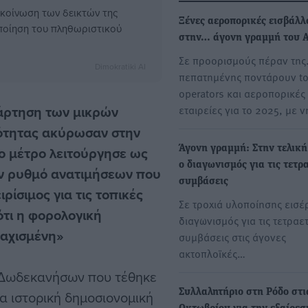
ακοίνωση των δεικτών της
Ξένες αεροπορικές εισβάλλ
οποίηση του πληθωριστικού
στην… άγονη γραμμή του Α
Σε προορισμούς πέραν τη
Dimokratiki AI
πεπατημένης ποντάρουν to
operators και αεροπορικές
ξάρτηση των μικρών
εταιρείες για το 2025, με 
τότητας ακύρωσαν στην
ο μέτρο λειτούργησε ως
Άγονη γραμμή: Στην τελικ
ο διαγωνισμός για τις τετρ
ν ρυθμό ανατιμήσεων που
συμβάσεις
ρίσιμος για τις τοπικές
Σε τροχιά υλοποίησης εισέ
ότι η φορολογική
διαγωνισμός για τις τετραετ
μαχισμένη»
συμβάσεις στις άγονες
ακτοπλοϊκές…
ν Δωδεκανήσων που τέθηκε
Συλλαλητήριο στη Ρόδο στι
ια ιστορική δημοσιονομική