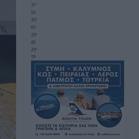
31
°
ΣΑ
30
°
ΚΥ
29
°
ΔΕ
29
°
ΤΡ