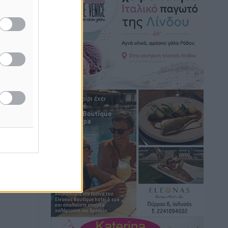
Ρόδος: Τραυματίστηκε 53χρονος
ναυτικός
Τοπικές Ειδήσεις
•
πριν 1 ώρα
Airbnb: Αυξημένα έσοδα στο β’ τρίμηνο
με «όχημα» το Μουντιάλ
Ειδήσεις
•
πριν 2 ώρες
Ενίσχυση των υπηρεσιών υγείας στο
αεροδρόμιο της Ρόδου: «Η πολιτική
βούληση είναι η ενίσχυση, όχι η
αφαίρεση»
Τοπικές Ειδήσεις
•
πριν 2 ώρες
Αρνείται τα πάντα ο 53χρονος
φερόμενος ως λογιστής και μιλά για
σκευωρία γνωστών μεταξύ τους