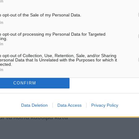
In
πίσημα τις αμέσως
ειδικευμένων δεικτών του
o opt-out of the Sale of my Personal Data.
φωνα με όλες τις ενδείξεις
In
σταθεροποίηση του
to opt-out of processing my Personal Data for Targeted
ing.
In
o opt-out of Collection, Use, Retention, Sale, and/or Sharing
εξουδετέρωσης»
ersonal Data that Is Unrelated with the Purposes for which it
lected.
ΕΛΣΤΑΤ, οι οποίοι εξηγούν
In
α πέφτουν κατά το πρώτο
CONFIRM
υ πληθωρισμού ήταν οι
νοδο 10%, οδηγούμενες από
Data Deletion
Data Access
Privacy Policy
κίνησης ακρίβυνε κατά
και τα λοιπά καύσιμα κατά