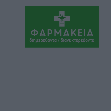
Τοπικές Ειδήσεις
•
πριν 3 ώρες
Δεσμεύσεις χωρίς αντίκρισμα στην
Κρεμαστή
Τοπικές Ειδήσεις
•
πριν 3 ώρες
Τσαμπίκος Καραγιάννης: «Ο
πρωτογενής τομέας μπορεί να
αποτελέσει τη δεύτερη μεγάλη δύναμη
της Ρόδου»
Ρεπορτάζ
•
πριν 3 ώρες
Οικοδομική «ανάσα» στη Ρόδο:
Αυξάνονται οι άδειες, οι επεκτάσεις, οι
ενεργειακές αναβαθμίσεις σε ολόκληρο
το νησί
Ειδήσεις
•
πριν 3 ώρες