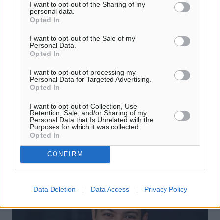
I want to opt-out of the Sharing of my
personal data.
Χαρ. Ναβροζίδης στον RV «Σε τρία
Opted In
χρόνια θα είμαστε η πιο ψηφιακή
I want to opt-out of the Sale of my
Personal Data.
Περιφέρεια της χώρας» Δημοπρατείται
Opted In
το έργο ψηφιακού μετασχηματισμού
I want to opt-out of processing my
Personal Data for Targeted Advertising.
Στη δημοπράτηση οδηγείται το μεγαλύτερο έργο
Opted In
ψηφιοποίησης που έχει μέχρι σήμερα σχεδιαστεί σε
επίπεδο Περιφερειών στη χώρα, με στόχο να αλλάξει
I want to opt-out of Collection, Use,
ριζικά τον τρόπο λειτουργίας ...
Retention, Sale, and/or Sharing of my
Personal Data that Is Unrelated with the
Purposes for which it was collected.
08.08.26, 18:37
Opted In
CONFIRM
Data Deletion
Data Access
Privacy Policy