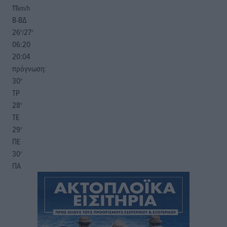
11
km/h
Β-ΒΔ
26
27
°/
°
06:20
20:04
πρόγνωση:
30
°
ΤΡ
28
°
ΤΕ
29
°
ΠΕ
30
°
ΠΑ