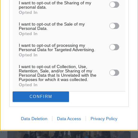
ευνοϊκές διατάξεις συνταξιοδότησης
I want to opt-out of the Sharing of my
personal data.
στους ΙΔΑΧ και ΙΔΟΧ
Opted In
Κοινοβουλευτική παρέμβαση προς την Υπουργό
I want to opt-out of the Sale of my
Εργασίας και Κοινωνικής Ασφάλισης κατέθεσε ο
Personal Data.
Βουλευτής Δωδεκανήσου της Νέας Δημοκρατίας
Opted In
Ιωάννης Παππάς, ζητώντας την εξέταση ...
I want to opt-out of processing my
Personal Data for Targeted Advertising.
Opted In
11.06.26, 18:20
I want to opt-out of Collection, Use,
Retention, Sale, and/or Sharing of my
Personal Data that Is Unrelated with the
Purposes for which it was collected.
Opted In
CONFIRM
Data Deletion
Data Access
Privacy Policy