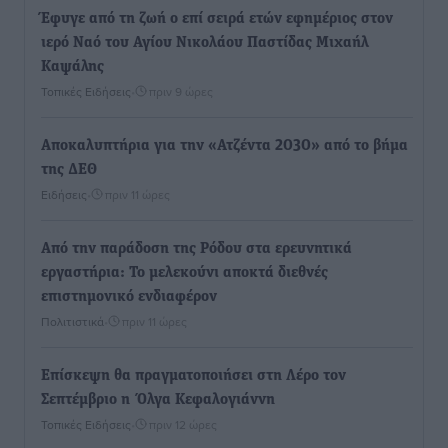
Έφυγε από τη ζωή ο επί σειρά ετών εφημέριος στον
ιερό Ναό του Αγίου Νικολάου Παστίδας Μιχαήλ
Καψάλης
Τοπικές Ειδήσεις
•
πριν 9 ώρες
Αποκαλυπτήρια για την «Ατζέντα 2030» από το βήμα
της ΔΕΘ
Ειδήσεις
•
πριν 11 ώρες
Από την παράδοση της Ρόδου στα ερευνητικά
εργαστήρια: Το μελεκούνι αποκτά διεθνές
επιστημονικό ενδιαφέρον
Πολιτιστικά
•
πριν 11 ώρες
Επίσκεψη θα πραγματοποιήσει στη Λέρο τον
Σεπτέμβριο η Όλγα Κεφαλογιάννη
Τοπικές Ειδήσεις
•
πριν 12 ώρες