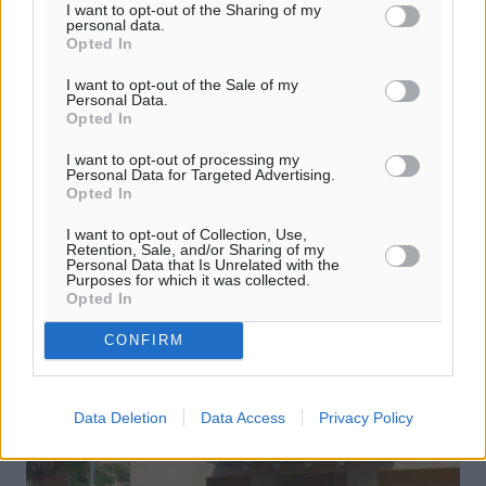
I want to opt-out of the Sharing of my
δημιουργία Τεχνικής Επιθεώρησης
personal data.
Opted In
Εργασίας στη Ρόδο
I want to opt-out of the Sale of my
Στα πλαίσια της σύσκεψης που πραγματοποιήθηκε με
Personal Data.
τον Πρωθυπουργό, κατά την επίσκεψη του στη Ρόδο, ο
Opted In
Πρόεδρος του Εργατικού Κέντρου Ρόδου, Παναγιώτης
I want to opt-out of processing my
Εγγλέζος, συμμετείχε με ...
Personal Data for Targeted Advertising.
Opted In
13.06.26, 15:08
I want to opt-out of Collection, Use,
Retention, Sale, and/or Sharing of my
Personal Data that Is Unrelated with the
Purposes for which it was collected.
Opted In
CONFIRM
Data Deletion
Data Access
Privacy Policy