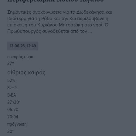
Σημαντικές ανακοινώσεις για τα Δωδεκάνησα και
ιδιαίτερα για τη Ρόδο και την Κω περιλάμβανε η
επίσκεψη του Κυριάκου Μητσοτάκη στο νησί. Ο
Πρωθυπουργός συνοδεύεται από τον ...
13.06.26, 12:49
o καιρός τώρα:
27
°
αίθριος καιρός
52
%
8
km/h
Β-ΒΑ
27
30
°/
°
06:20
20:04
πρόγνωση:
30
°