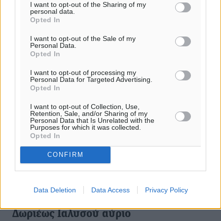
I want to opt-out of the Sharing of my
personal data.
Opted In
I want to opt-out of the Sale of my
Personal Data.
Opted In
I want to opt-out of processing my
Personal Data for Targeted Advertising.
Opted In
I want to opt-out of Collection, Use,
Retention, Sale, and/or Sharing of my
Personal Data that Is Unrelated with the
Purposes for which it was collected.
Opted In
CONFIRM
Παράταση διακοπής υδροδότησης στις
Data Deletion
Data Access
Privacy Policy
περιοχές Αγία Παρασκευή, Ρήμινη και
Δωριέως Ιαλυσού αύριο