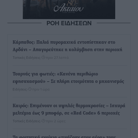
ΡΟΗ ΕΙΔΗΣΕΩΝ
Κάρπαθος: Παλιά πυρομαχικά εντοπίστηκαν στο
Αρδάνι – Απαγορεύτηκε η κολύμβηση στην περιοχή
Τοπικές Ειδήσεις
•
πριν 27 λεπτά
Τουρνάς για φωτιές: «Κανένα περιθώριο
εφησυχασμού» – Σε πλήρη ετοιμότητα ο μηχανισμός
Ειδήσεις
•
πριν 1 ώρα
Καιρός: Επιμένουν οι υψηλές θερμοκρασίες – Ισχυρά
μελτέμια έως 9 μποφόρ, σε «Red Code» 6 περιοχές
Τοπικές Ειδήσεις
•
πριν 2 ώρες
Τα φοιτητικά ενοίκια «τινάζουν στον αέρα» τους