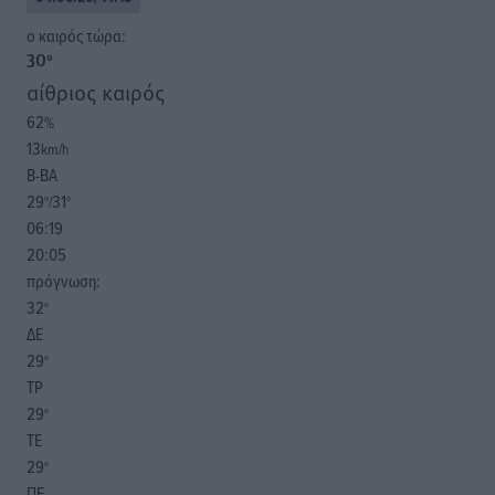
o καιρός τώρα:
30
°
αίθριος καιρός
62
%
13
km/h
Β-ΒΑ
29
31
°/
°
06:19
20:05
πρόγνωση:
32
°
ΔΕ
29
°
ΤΡ
29
°
ΤΕ
29
°
ΠΕ