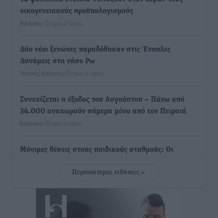
οικογενειακούς προϋπολογισμούς
Ειδήσεις
•
πριν 2 ώρες
Δύο νέοι ξενώνες παραδόθηκαν στις Ένοπλες
Δυνάμεις στη νήσο Ρω
Τοπικές Ειδήσεις
•
πριν 2 ώρες
Συνεχίζεται η έξοδος του Αυγούστου – Πάνω από
34.000 αναχωρούν σήμερα μόνο από τον Πειραιά
Ειδήσεις
•
πριν 2 ώρες
Μόνιμες θέσεις στους παιδικούς σταθμούς: Οι
προϋποθέσεις, η 24μηνη εμπειρία και οι προθεσμίες
Περισσότερες ειδήσεις
για τους δήμους
Τοπικές Ειδήσεις
•
πριν 2 ώρες
Δεύτερη πηγή εισοδήματος για τους επαγγελματίες