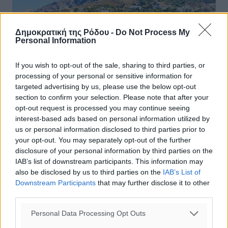
Δημοκρατική της Ρόδου -
Do Not Process My
Personal Information
If you wish to opt-out of the sale, sharing to third parties, or
processing of your personal or sensitive information for
targeted advertising by us, please use the below opt-out
section to confirm your selection. Please note that after your
opt-out request is processed you may continue seeing
Κάλυμνος: Έργο 1 εκατ. ευρώ για
interest-based ads based on personal information utilized by
δημιουργία αγροτικού δρόμου στα
us or personal information disclosed to third parties prior to
your opt-out. You may separately opt-out of the further
Στημένια
disclosure of your personal information by third parties on the
IAB’s list of downstream participants. This information may
Μια ιδιαίτερα σημαντική εξέλιξη για την ενίσχυση των
also be disclosed by us to third parties on the
IAB’s List of
αγροτικών υποδομών της Καλύμνου αποτελεί η
Downstream Participants
that may further disclose it to other
ολοκλήρωση της αξιολόγησης της πρότασης του Δήμου
third parties.
Καλυμνίων για το έργο ...
Personal Data Processing Opt Outs
04.06.26, 16:58