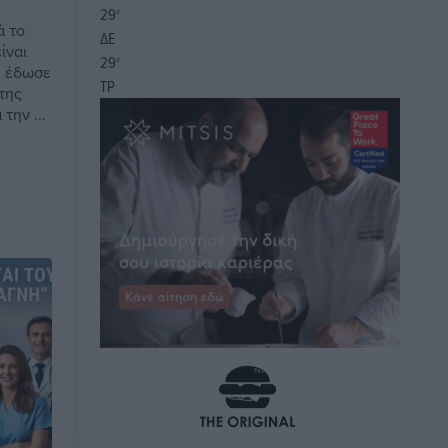
29
°
ά το
ΔΕ
ίναι
29
°
, έδωσε
ΤΡ
της
την ...