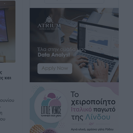
Άμεσα μέτρα για την ενίσχυση του
Νοσοκομείου Ρόδου και αντιμετώπιση
των ελλείψεων προσωπικού
ανακοίνωσε ο Άδωνις Γεωργιάδης
Τοπικές Ειδήσεις
•
πριν 3 ώρες
Iατρικός Σύλλογος Ροδου προς Α.
Γεωργιάδη: Στρατηγικές Προτάσεις για
την Ενίσχυση της Δημόσιας Υγείας στη
Νησιωτική Ελλάδα και στα
ς
ες και
Νοσοκομεία της Γ΄ Ζώνης
Τοπικές Ειδήσεις
•
πριν 4 ώρες
Ιουνίου
Πάνθηρες: Ξεκίνησαν αισιόδοξοι για
–
την παρθενική “πτήση” τους
 η
Αθλητικά
•
πριν 4 ώρες
γου