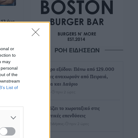
 12 έως
ς 12 έως
ΡΟΗ ΕΙΔΗΣΕΩΝ
sonal or
τας
ection to
υς
ou may
ή με ...
 personal
Τριήμερο εξόδου: Πάνω από 129.000
out of the
επιβάτες αναχωρούν από Πειραιά,
 downstream
Ραφήνα και Λαύριο
B’s List of
Ειδήσεις
•
πριν 2 ώρες
Τι αλλάζει το χωροταξικό στις
τουριστικές επενδύσεις
Τοπικές Ειδήσεις
•
πριν 2 ώρες