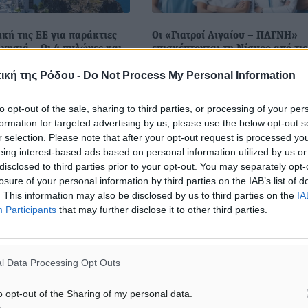
κή της ΕΕ για παράκτιες
Οι «Γιατροί Αιγαίου – ΠΑΓΝΗ»
 νησιά – Οι 4 πυλώνες και
επισκέπτονται τη Νίσυρο από τις
τις 14 Ιουνίου
ική της Ρόδου -
Do Not Process My Personal Information
 Επιτροπή παρουσίασε
Οι «Γιατροί Αιγαίου – ΠΑΓΝΗ»
νέες στρατηγικές που
επισκέπτονται τη Νίσυρο από τι
to opt-out of the sale, sharing to third parties, or processing of your per
την ενίσχυση των νησιών
τις 14 Ιουνίου 2026, προσφέρον
formation for targeted advertising by us, please use the below opt-out s
άκτιων κοινοτήτων της
δωρεάν ιατρικές εξετάσεις στο
r selection. Please note that after your opt-out request is processed y
Ένωσης, επιχειρώντας για
κατοίκους του νησιού, Παρασκευ
eing interest-based ads based on personal information utilized by us or
disclosed to third parties prior to your opt-out. You may separately opt-
losure of your personal information by third parties on the IAB’s list of
4
10.06.26, 18:16
. This information may also be disclosed by us to third parties on the
IA
Participants
that may further disclose it to other third parties.
l Data Processing Opt Outs
o opt-out of the Sharing of my personal data.