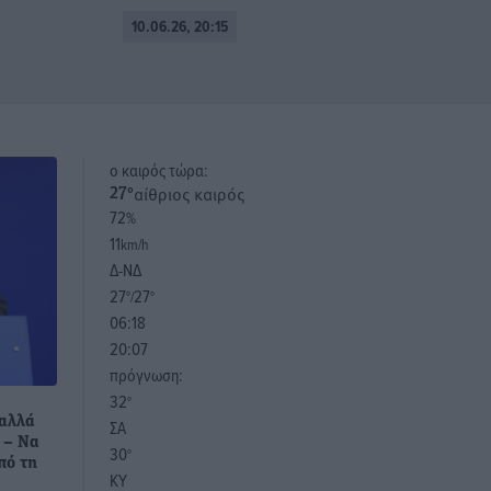
10.06.26, 20:15
o καιρός τώρα:
αίθριος καιρός
27
°
72
%
11
km/h
Δ-ΝΔ
27
27
°/
°
06:18
20:07
πρόγνωση:
32
°
 αλλά
ΣΑ
 – Nα
30
°
πό τη
ΚΥ