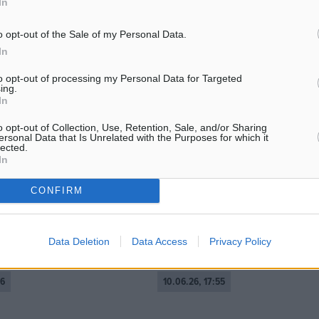
In
o opt-out of the Sale of my Personal Data.
In
to opt-out of processing my Personal Data for Targeted
ing.
ο παρά πέντε κρίνουν τη
Γ. Γεραπετρίτης σε Χ. Φιντάν:
In
στική σεζόν
Μονομερείς ενέργειες δεν παράγ
έννομα αποτελέσματα
o opt-out of Collection, Use, Retention, Sale, and/or Sharing
 των ταξιδιών στο
ersonal Data that Is Unrelated with the Purposes for which it
Συνάντηση με το υπουργό Εξωτ
ς απόλυτη προτεραιότητα
lected.
της Τουρκίας Χακάν Φιντάν (Ha
αϊκά νοικοκυριά, παρά τις
In
Fidan) είχε ο υπουργός Εξωτερ
σεις που ασκεί το αυξημένο
Γιώργος Γεραπετρίτης, στο περ
ίωσης, όπως και η αύξηση
CONFIRM
της Συνόδου Κορυφής της Διαδ
...
Data Deletion
Data Access
Privacy Policy
06
10.06.26, 17:55