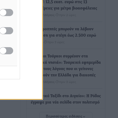
ΥΠΑΑΤ: 12,5 εκατ. ευρώ στις 13
Περιφέρειες για μέτρα βιοασφάλειας
Τοπικές Ειδήσεις
•
πριν 2 ώρες
Ποιοι φοιτητές μπορούν να λάβουν
ενίσχυση για στέγη έως 2.500 ευρώ
ουν
Ειδήσεις
•
πριν 3 ώρες
ερικών
«Γιατί οι Τούρκοι συρρέουν στα
kan
ελληνικά νησιά»: Τουρκική εφημερίδα
ικών
εξηγεί τους λόγους που οι γείτονες
ιθώριο
ικασίας
προτιμούν την Ελλάδα για διακοπές
Τοπικές Ειδήσεις
•
πριν 3 ώρες
«Μουσικό Ταξίδι στο Αιγαίο»: Η Ρόδος
έγραψε μια νέα σελίδα στον πολιτισμό
Πολιτιστικά
•
πριν 3 ώρες
Περισσότερες ειδήσεις