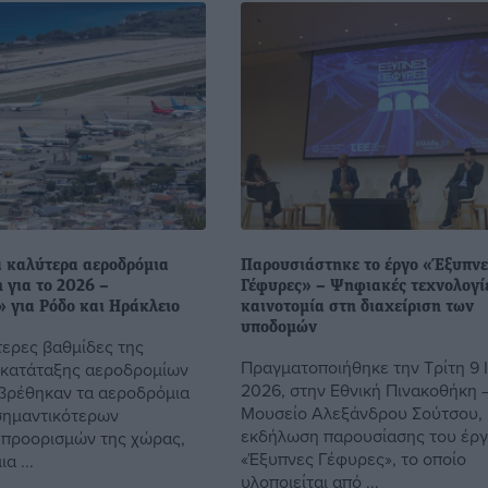
α καλύτερα αεροδρόμια
Παρουσιάστηκε το έργο «Έξυπνε
 για το 2026 –
Γέφυρες» – Ψηφιακές τεχνολογί
 για Ρόδο και Ηράκλειο
καινοτομία στη διαχείριση των
υποδομών
τερες βαθμίδες της
Πραγματοποιήθηκε την Τρίτη 9 
 κατάταξης αεροδρομίων
2026, στην Εθνική Πινακοθήκη 
 βρέθηκαν τα αεροδρόμια
Μουσείο Αλεξάνδρου Σούτσου,
σημαντικότερων
εκδήλωση παρουσίασης του έρ
 προορισμών της χώρας,
«Έξυπνες Γέφυρες», το οποίο
α ...
υλοποιείται από ...