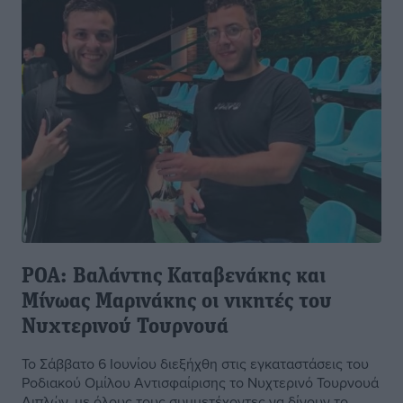
ΡΟΑ: Βαλάντης Καταβενάκης και
Μίνωας Μαρινάκης οι νικητές του
Νυχτερινού Τουρνουά
Το Σάββατο 6 Ιουνίου διεξήχθη στις εγκαταστάσεις του
Ροδιακού Ομίλου Αντισφαίρισης το Νυχτερινό Τουρνουά
Διπλών, με όλους τους συμμετέχοντες να δίνουν το