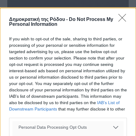
Δημοκρατική της Ρόδου -
Do Not Process My
Personal Information
If you wish to opt-out of the sale, sharing to third parties, or
processing of your personal or sensitive information for
targeted advertising by us, please use the below opt-out
section to confirm your selection. Please note that after your
opt-out request is processed you may continue seeing
interest-based ads based on personal information utilized by
us or personal information disclosed to third parties prior to
your opt-out. You may separately opt-out of the further
disclosure of your personal information by third parties on the
IAB’s list of downstream participants. This information may
Αφιέρωμα στο Καστελλόριζο από την
also be disclosed by us to third parties on the
IAB’s List of
εκπομπή «4 Εποχές Ελλάδα» και την
Downstream Participants
that may further disclose it to other
third parties.
ματιά της ηθοποιού Φωτεινή
Μπαξεβάνη
Personal Data Processing Opt Outs