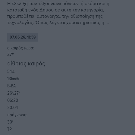
Η εξέλιξη των «έξυπνων» πόλεων, ή ακόμα και η
κατάταξη ενός Δήμου σε αυτή την κατηγορία,
προϋποθέτει, αυτονόητα, την αξιοποίηση της
τεχνολογίας. Όπως λέγεται χαρακτηριστικά, η ...
07.06.26, 11:59
o καιρός τώρα:
27
°
αίθριος καιρός
54
%
13
km/h
Β-ΒΑ
26
27
°/
°
06:20
20:04
πρόγνωση:
30
°
ΤΡ