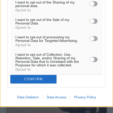
Όμορφο αφιέρωμα έκανε στο Καστελλόριζο σήμερα η
I want to opt-out of the Sharing of my
personal data.
εκπομπή « 4 Εποχές Ελλάδα» της ertnews. Αφορμή ήταν
Opted In
η παρουσία της ηθοποιού Φωτεινής Μπαξεβάνη στην
εκπομπή. Να σημειωθεί πως ...
I want to opt-out of the Sale of my
Personal Data.
Opted In
07.06.26, 14:46
I want to opt-out of processing my
Personal Data for Targeted Advertising.
Opted In
I want to opt-out of Collection, Use,
Retention, Sale, and/or Sharing of my
Personal Data that Is Unrelated with the
Purposes for which it was collected.
Opted In
CONFIRM
Data Deletion
Data Access
Privacy Policy