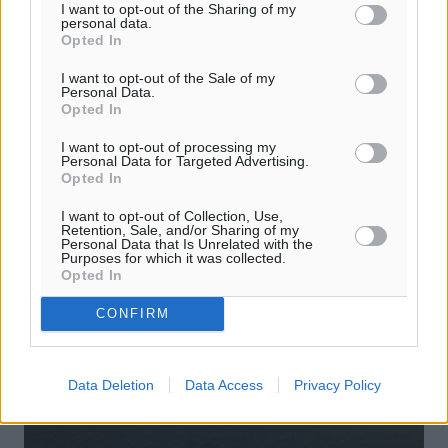
I want to opt-out of the Sharing of my
personal data.
Αν αναζητήσει κάποιος το απόλυτο παράδειγμα
Opted In
προπονητή που αποτέλεσε το συνώνυμο της αφοσίωσης
στην ομάδα του τόπου του, θα το βρει εύκολα στο
I want to opt-out of the Sale of my
Personal Data.
πρόσωπο του Γιάννη Καμπούρη. ...
Opted In
16.06.26, 16:29
I want to opt-out of processing my
Personal Data for Targeted Advertising.
Opted In
I want to opt-out of Collection, Use,
Retention, Sale, and/or Sharing of my
Personal Data that Is Unrelated with the
Purposes for which it was collected.
Opted In
CONFIRM
Data Deletion
Data Access
Privacy Policy