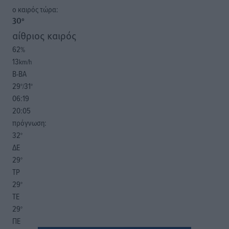
o καιρός τώρα:
30
°
αίθριος καιρός
62
%
13
km/h
Β-ΒΑ
29
31
°/
°
06:19
20:05
πρόγνωση:
32
°
ΔΕ
29
°
ΤΡ
29
°
ΤΕ
29
°
ΠΕ