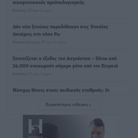
οικογενειακούς προϋπολογισμούς
Ειδήσεις
•
πριν 2 ώρες
Δύο νέοι ξενώνες παραδόθηκαν στις Ένοπλες
Δυνάμεις στη νήσο Ρω
Τοπικές Ειδήσεις
•
πριν 2 ώρες
Συνεχίζεται η έξοδος του Αυγούστου – Πάνω από
34.000 αναχωρούν σήμερα μόνο από τον Πειραιά
Ειδήσεις
•
πριν 2 ώρες
Μόνιμες θέσεις στους παιδικούς σταθμούς: Οι
προϋποθέσεις, η 24μηνη εμπειρία και οι προθεσμίες
Περισσότερες ειδήσεις
για τους δήμους
Τοπικές Ειδήσεις
•
πριν 2 ώρες
Δεύτερη πηγή εισοδήματος για τους επαγγελματίες
ψαράδες ο αλιευτικός τουρισμός