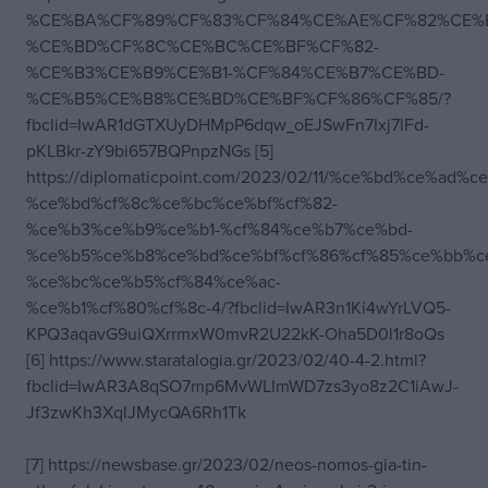
%CE%BA%CF%89%CF%83%CF%84%CE%AE%CF%82%CE%
%CE%BD%CF%8C%CE%BC%CE%BF%CF%82-
%CE%B3%CE%B9%CE%B1-%CF%84%CE%B7%CE%BD-
%CE%B5%CE%B8%CE%BD%CE%BF%CF%86%CF%85/?
fbclid=IwAR1dGTXUyDHMpP6dqw_oEJSwFn7Ixj7lFd-
pKLBkr-zY9bi657BQPnpzNGs [5]
https://diplomaticpoint.com/2023/02/11/%ce%bd%ce%ad%c
%ce%bd%cf%8c%ce%bc%ce%bf%cf%82-
%ce%b3%ce%b9%ce%b1-%cf%84%ce%b7%ce%bd-
%ce%b5%ce%b8%ce%bd%ce%bf%cf%86%cf%85%ce%bb%c
%ce%bc%ce%b5%cf%84%ce%ac-
%ce%b1%cf%80%cf%8c-4/?fbclid=IwAR3n1Ki4wYrLVQ5-
KPQ3aqavG9uiQXrrmxW0mvR2U22kK-Oha5D0l1r8oQs
[6] https://www.staratalogia.gr/2023/02/40-4-2.html?
fbclid=IwAR3A8qSO7mp6MvWLImWD7zs3yo8z2C1iAwJ-
Jf3zwKh3XqlJMycQA6Rh1Tk
[7] https://newsbase.gr/2023/02/neos-nomos-gia-tin-