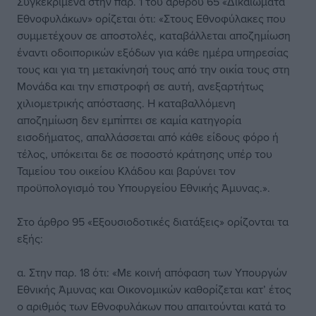
Συγκεκριμένα στην παρ. 1 του άρθρου 65 «Δικαιώματα
Εθνοφυλάκων» ορίζεται ότι: «Στους Εθνοφύλακες που
συμμετέχουν σε αποστολές, καταβάλλεται αποζημίωση
έναντι οδοιπορικών εξόδων για κάθε ημέρα υπηρεσίας
τους και για τη μετακίνησή τους από την οικία τους στη
Μονάδα και την επιστροφή σε αυτή, ανεξαρτήτως
χιλιομετρικής απόστασης. Η καταβαλλόμενη
αποζημίωση δεν εμπίπτει σε καμία κατηγορία
εισοδήματος, απαλλάσσεται από κάθε είδους φόρο ή
τέλος, υπόκειται δε σε ποσοστό κράτησης υπέρ του
Ταμείου του οικείου Κλάδου και βαρύνει τον
προϋπολογισμό του Υπουργείου Εθνικής Άμυνας.».
Στο άρθρο 95 «Εξουσιοδοτικές διατάξεις» ορίζονται τα
εξής:
α. Στην παρ. 18 ότι: «Με κοινή απόφαση των Υπουργών
Εθνικής Άμυνας και Οικονομικών καθορίζεται κατ’ έτος
ο αριθμός των Εθνοφυλάκων που απαιτούνται κατά το