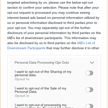
fbclid=IwAR0oQgBm9NEtBKsAvyhwIIPpIwhlFaR6pmK-
targeted advertising by us, please use the below opt-out
section to confirm your selection. Please note that after your
nVuCs9F928F66pMFr4SCSS0
opt-out request is processed you may continue seeing
interest-based ads based on personal information utilized by
[12] Για το έτος 2022 καθορίστηκε ο αριθμός των
us or personal information disclosed to third parties prior to
Εθνοφυλάκων στους 746 και η ημερήσια αποζημίωση σε
your opt-out. You may separately opt-out of the further
16 ευρώ, δηλ. η δαπάνη σε βάρος του κρατικού
disclosure of your personal information by third parties on the
προϋπολογισμού ανέρχονταν στο ποσό των 4.356.640
IAB’s list of downstream participants. This information may
ευρώ (746 Εθνοφύλακες x 16 ευρώ x 365 ημέρες). Ο
also be disclosed by us to third parties on the
IAB’s List of
Downstream Participants
that may further disclose it to other
αριθμός των Εθνοφυλάκων που χρησιμοποιούνται και
third parties.
εναλλάσσονται στη φρούρηση αποθηκών είναι
υπερδιπλάσιος των 746.
Personal Data Processing Opt Outs
[13] Ειδική Έκθεση,
I want to opt-out of the Sharing of my
personal data.
https://www.hellenicparliament.gr/UserFiles/c8827c35-
Opted In
4399-4fbb-8ea6-aebdc768f4f7/12186759.pdf?
I want to opt-out of the Sale of my
fbclid=IwAR1vNJewUmmlcxFIe4gCFF52pV6EdxEXb4Zs0s52
Personal Data.
σελ. 4843
Opted In
I want to opt-out of processing my
[14] Έκθεση Γενικού Λογιστηρίου του Κράτους,