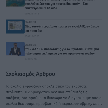
απειλεί τη ζήτηση για πακέτα διακοπών – Στο
επίκεντρο και η Ελλάδα
06.08.26 · 17:42
ΕΙΔΉΣΕΙΣ
Νέες ταυτότητες: Ποιοι πρέπει να τις αλλάξουν άμεσα
και ποιοι όχι
06.08.26 · 13:25
ΕΙΔΉΣΕΙΣ
Στην ΑΑΔΕ ο Μητσοτάκης για το myAGRO: «Είναι μια
πολύ σημαντική ημέρα για τον πρωτογενή τομέα»
06.08.26 · 11:37
Σχολιασμός Άρθρου
Τα σχόλια εκφράζουν αποκλειστικά τον εκάστοτε
σχολιαστή. Η Δημοκρατική δεν υιοθετεί αυτές τις
απόψεις. Διατηρούμε το δικαίωμα να διαγράψουμε όποια
σχόλια θεωρούμε προσβλητικά ή περιέχουν ύβρεις, χωρίς