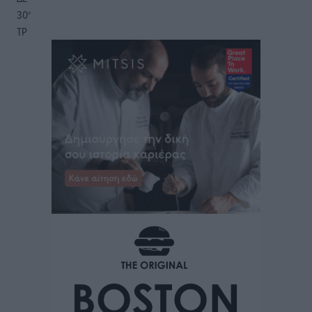
30
°
ΤΡ