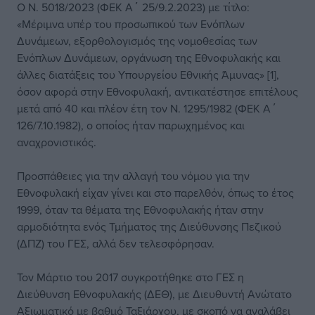
Ο Ν. 5018/2023 (ΦΕΚ Α΄ 25/9.2.2023) με τίτλο:
«Μέριμνα υπέρ του προσωπικού των Ενόπλων
Δυνάμεων, εξορθολογισμός της νομοθεσίας των
Ενόπλων Δυνάμεων, οργάνωση της Εθνοφυλακής και
άλλες διατάξεις του Υπουργείου Εθνικής Άμυνας» [1],
όσον αφορά στην Εθνοφυλακή, αντικατέστησε επιτέλους
μετά από 40 και πλέον έτη τον Ν. 1295/1982 (ΦΕΚ Α΄
126/7.10.1982), ο οποίος ήταν παρωχημένος και
αναχρονιστικός.
Προσπάθειες για την αλλαγή του νόμου για την
Εθνοφυλακή είχαν γίνει και στο παρελθόν, όπως το έτος
1999, όταν τα θέματα της Εθνοφυλακής ήταν στην
αρμοδιότητα ενός Τμήματος της Διεύθυνσης Πεζικού
(ΔΠΖ) του ΓΕΣ, αλλά δεν τελεσφόρησαν.
Τον Μάρτιο του 2017 συγκροτήθηκε στο ΓΕΣ η
Διεύθυνση Εθνοφυλακής (ΔΕΘ), με Διευθυντή Ανώτατο
Αξιωματικό με βαθμό Ταξιάρχου, με σκοπό να αναλάβει