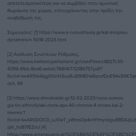
αποτελεσματικότερη και να συμβάλει στην αμυντική
θωράκιση της χώρας, επιτυγχάνοντας στην πράξη την
αναβάθμισή της.
Σημειώσεις: [1] https://www.e-nomothesia.gr/kat-enoples-
dynameis/n-5018-2023.html
[2] Ανάλυση Συνεπειών Ρύθμισης,
https://www.hellenicparliament.gr/UserFiles/c8827c35-
4399-4fbb-8ea6-aebdc768f4f7/12186757.pdf?
fbclid=IwAR1Ve8qg0fxlrH3xuRu85NEHaRprofDoE94x9XKTq
σελ. 66
[3] https://www.dimokratiki.gr/12-02-2023/neos-nomos-
gia-tin-ethnofylaki-meta-apo-40-chronia-4-mines-kai-2-
imeres/?
fbclid=IwAR0DOCD_uJ0wT_yWmsOp4nHYmyistguRBDApL
ipV_hd87fEZvU [4]
https://www.anixneuseis.gr/%CE%BA%CE%AF%CE%BC%C