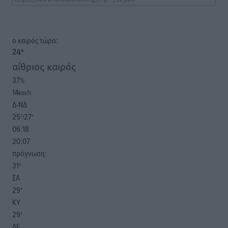
o καιρός τώρα:
24
°
αίθριος καιρός
37
%
14
km/h
Δ-ΝΔ
25
27
°/
°
06:18
20:07
πρόγνωση:
31
°
ΣΑ
29
°
ΚΥ
29
°
ΔΕ