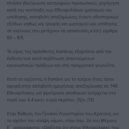
πλαίσιο (διεύρυνση κατηγοριών προσωπικού, χορήγηση
κατά την κατάταξη των Εθνοφυλάκων ιματισμού και
υπόδησης, καταβολή αποζημίωσης έναντι οδοιπορικών
εξόδων καθώς και τροφής και ιματισμού και υπόδησης
σε εκείνους που μετέχουν σε αποστολές κ.λπ.). (άρθρα
63 – 67).
Το ύψος της πρόσθετης δαπάνης εξαρτάται από την
έκδοση των κατά περίπτωση απαιτούμενων
κανονιστικών πράξεων και από πραγματικά γεγονότα.
Κατά τα ισχύοντα, η δαπάνη για το τρέχον έτος, όσον
αφορά στην καταβολή ημερήσιας αποζημίωσης σε 746
Εθνοφύλακες για φρούρηση αποθηκών ανέρχεται στο
ποσό των 4,4 εκατ. ευρώ περίπου. [12]». [13]
Στην Έκθεση του Γενικού Λογιστηρίου του Κράτους για
το σχέδιο του υπόψη νόμου, στην παρ. 2α του Μέρους
Ε΄ αναγράφεται: «Ορίζεται ότι στους Εθνοφύλακες που