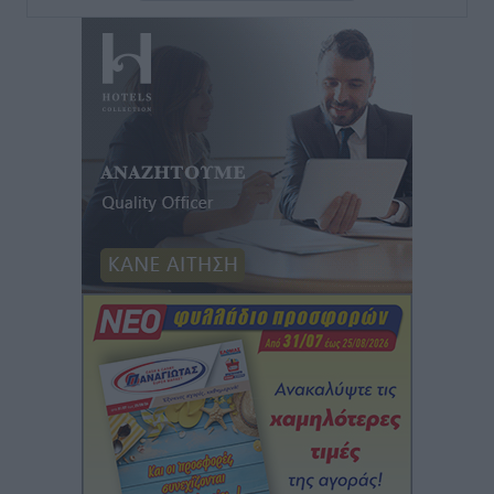
Τουρνάς για φωτιές: «Κανένα περιθώριο
εφησυχασμού» – Σε πλήρη ετοιμότητα ο μηχανισμός
Ειδήσεις
•
πριν 6 ώρες
Καιρός: Επιμένουν οι υψηλές θερμοκρασίες – Ισχυρά
μελτέμια έως 9 μποφόρ, σε «Red Code» 6 περιοχές
Τοπικές Ειδήσεις
•
πριν 7 ώρες
Τα φοιτητικά ενοίκια «τινάζουν στον αέρα» τους
οικογενειακούς προϋπολογισμούς
Ειδήσεις
•
πριν 7 ώρες
Δύο νέοι ξενώνες παραδόθηκαν στις Ένοπλες
Δυνάμεις στη νήσο Ρω
Τοπικές Ειδήσεις
•
πριν 7 ώρες
Συνεχίζεται η έξοδος του Αυγούστου – Πάνω από
34.000 αναχωρούν σήμερα μόνο από τον Πειραιά