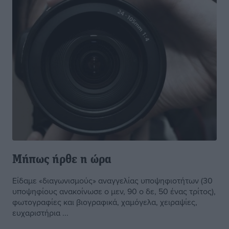
Μήπως ήρθε η ώρα
Είδαμε «διαγωνισμούς» αναγγελίας υποψηφιοτήτων (30
υποψηφίους ανακοίνωσε ο μεν, 90 ο δε, 50 ένας τρίτος),
φωτογραφίες και βιογραφικά, χαμόγελα, χειραψίες,
ευχαριστήρια ...