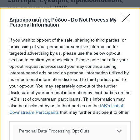
Σύστημα Έγκαιρης Προειδοποίησης
και εφαρμογή IRIS
Δημοκρατική της Ρόδου -
Do Not Process My
Τα πολυδιαφημισμένα Συστήματα Έγκαιρης
Personal Information
Προειδοποίησης (Early Warning Systems) που θα
“προλάβαιναν” τις φωτιές, δεν ήρθαν… έγκαιρα, ή δεν
If you wish to opt-out of the sale, sharing to third parties, or
χρησιμοποιήθηκαν. Τα ...
processing of your personal or sensitive information for
targeted advertising by us, please use the below opt-out
27.08.23, 16:52
section to confirm your selection. Please note that after your
opt-out request is processed you may continue seeing
interest-based ads based on personal information utilized by
us or personal information disclosed to third parties prior to
your opt-out. You may separately opt-out of the further
disclosure of your personal information by third parties on the
IAB’s list of downstream participants. This information may
also be disclosed by us to third parties on the
IAB’s List of
Downstream Participants
that may further disclose it to other
third parties.
Personal Data Processing Opt Outs