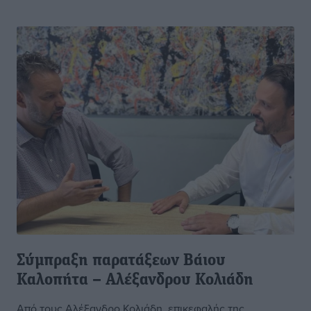
Σύμπραξη παρατάξεων Βάιου
Καλοπήτα – Αλέξανδρου Κολιάδη
Από τους Αλέξανδρο Κολιάδη, επικεφαλής της