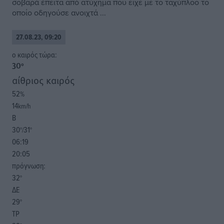
σοβαρά έπειτα από ατύχημα που είχε με το ταχύπλοο το
οποίο οδηγούσε ανοιχτά ...
27.08.23, 09:20
o καιρός τώρα:
30
°
αίθριος καιρός
52
%
14
km/h
Β
30
31
°/
°
06:19
20:05
πρόγνωση:
32
°
ΔΕ
29
°
ΤΡ