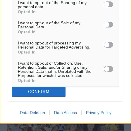
I want to opt-out of the Sharing of my
personal data.
Opted In
I want to opt-out of the Sale of my
Personal Data.
Opted In
Multilevel εκλογές και ψήφοι όπως
I want to opt-out of processing my
multilevel marketing
Personal Data for Targeted Advertising.
Opted In
Έχει τύχει στην ζωή μας να έρθουμε με έννοιες όπως το
multilevel marketing. Ως έννοια έχει να κάνει με τις
I want to opt-out of Collection, Use,
Retention, Sale, and/or Sharing of my
πωλήσεις προϊόντων όπου οι πωλητές απευθύνονται σε
Personal Data that Is Unrelated with the
συγκεκριμένα ...
Purposes for which it was collected.
Opted In
27.08.23, 13:47
CONFIRM
Data Deletion
Data Access
Privacy Policy