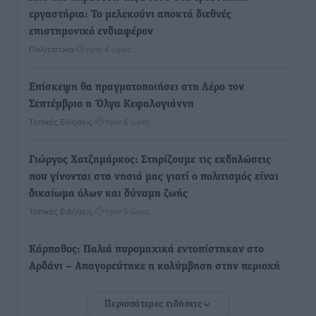
εργαστήρια: Το μελεκούνι αποκτά διεθνές
επιστημονικό ενδιαφέρον
Πολιτιστικά
•
πριν 4 ώρες
Επίσκεψη θα πραγματοποιήσει στη Λέρο τον
Σεπτέμβριο η Όλγα Κεφαλογιάννη
Τοπικές Ειδήσεις
•
πριν 5 ώρες
Γιώργος Χατζημάρκος: Στηρίζουμε τις εκδηλώσεις
που γίνονται στα νησιά μας γιατί ο πολιτισμός είναι
δικαίωμα όλων και δύναμη ζωής
Τοπικές Ειδήσεις
•
πριν 5 ώρες
Κάρπαθος: Παλιά πυρομαχικά εντοπίστηκαν στο
Αρδάνι – Απαγορεύτηκε η κολύμβηση στην περιοχή
Τοπικές Ειδήσεις
•
πριν 6 ώρες
Περισσότερες ειδήσεις