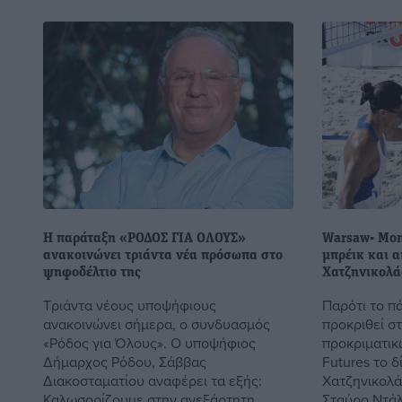
Η παράταξη «ΡΟΔΟΣ ΓΙΑ ΟΛΟΥΣ»
Warsaw- Mont
ανακοινώνει τριάντα νέα πρόσωπα στο
μπρέικ και α
ψηφοδέλτιο της
Χατζηνικολά
Τριάντα νέους υποψήφιους
Παρότι το π
ανακοινώνει σήμερα, ο συνδυασμός
προκριθεί σ
«Ρόδος για Όλους». Ο υποψήφιος
προκριματικ
Δήμαρχος Ρόδου, Σάββας
Futures το 
Διακοσταματίου αναφέρει τα εξής:
Χατζηνικολά
Καλωσορίζουμε στην ανεξάρτητη ...
Σταύρο Ντάλλ