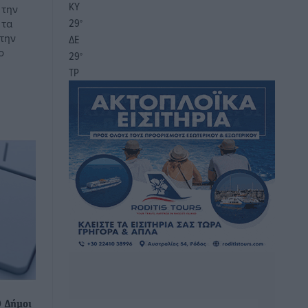
ΚΥ
 την
29
 τα
°
 την
ΔΕ
ο
29
°
ΤΡ
0 Δήμοι