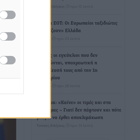
Τοπικές Ειδήσεις
•
πριν 13 λεπτά
ηκε
Έρευνα ΕΟΤ: Οι Ευρωπαίοι ταξιδιώτες
ρθια»
«ψηφίζουν» Ελλάδα
Ειδήσεις
•
πριν 23 λεπτά
ό ΕΛΓΑ
σμού
φέρει
Άκυρες οι εγκύκλιοι που δεν
έρνηση
αναρτώνται, υποχρεωτική η
δημοσίευσή τους από την 1η
Οκτωβρίου
Ειδήσεις
•
πριν 28 λεπτά
Καύσιμα: «Καίνε» οι τιμές και στα
νησιά μας – Γιατί δεν πέφτουν και πότε
μπορεί να έρθει αποκλιμάκωση
Τοπικές Ειδήσεις
•
πριν 31 λεπτά