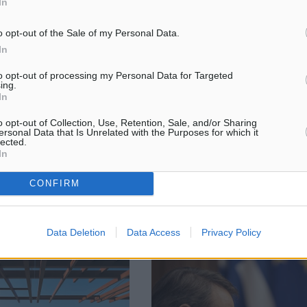
In
o opt-out of the Sale of my Personal Data.
In
ση για την συντήρηση του
Αυγενάκης: «Η Ρόδος δοκιμάσθ
όδρομου της παραλιακής
αλλά δεν γονάτισε. Παραμένει ό
to opt-out of processing my Personal Data for Targeted
 Υπ. Ναυτιλίας και
ing.
– Επίσπευση αποζημιώσεων απ
Πολιτικής
In
– Η επικαιροποίηση του κανονι
ότηση για την συντήρηση
του ΕΛΓΑ το πρώτο ν/σ που θα 
o opt-out of Collection, Use, Retention, Sale, and/or Sharing
κού μετώπου (ξύλινου
στη Βουλή Το μήνυμα ότι η Κυβ
ersonal Data that Is Unrelated with the Purposes for which it
 λιμένων Κολώνας,
lected.
είναι παρούσα για να στηρίξει ...
In
και Ακαντιάς ν. Ρόδου
απόφαση του Υπουργού
 ...
CONFIRM
3
11.08.23, 15:59
Data Deletion
Data Access
Privacy Policy