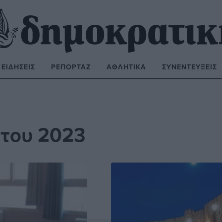
ΕΙΔΉΣΕΙΣ
ΡΕΠΟΡΤΆΖ
ΑΘΛΗΤΙΚΆ
ΣΥΝΕΝΤΕΎΞΕΙΣ
ΝΑΖΉΤΗΣΗ:
στου 2023