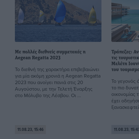
Με πολλές διεθνείς συμμετοχές η
Τράπεζες: Α
Αegean Regatta 2023
τις τουριστι
Μελέτη Ιουν
Το διεθνή της χαρακτήρα επιβεβαιώνει
του τουρισμ
για μία ακόμη χρονιά η Aegean Regatta
Το γεγονός 
2023 που ανοίγει πανιά στις 20
το πιο δυνατ
Αυγούστου, με την Τελετή Έναρξης
οικονομίας τ
στο Μόλυβο της Λέσβου. Οι ...
έχει οδηγήσε
ξανασκεφτεί 
11.08.23, 15:46
11.08.23, 15:4