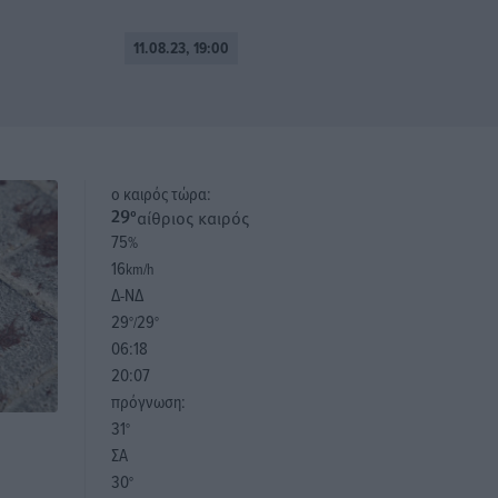
11.08.23, 19:00
o καιρός τώρα:
αίθριος καιρός
29
°
75
%
16
km/h
Δ-ΝΔ
29
29
°/
°
06:18
20:07
πρόγνωση:
31
°
ΣΑ
30
°