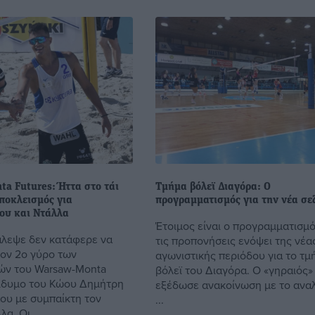
a Futures: Ήττα στο τάι
Τμήμα βόλεϊ Διαγόρα: Ο
ποκλεισμός για
προγραμματισμός για την νέα σε
ου και Ντάλλα
Έτοιμος είναι ο προγραμματισμό
άλεψε δεν κατάφερε να
τις προπονήσεις ενόψει της νέα
τον 2ο γύρο των
αγωνιστικής περιόδου για το τμ
ών του Warsaw-Monta
βόλεϊ του Διαγόρα. Ο «γηραιός»
δίδυμο του Κώου Δημήτρη
εξέδωσε ανακοίνωση με το ανα
ου με συμπαίκτη τον
...
α. Οι ...