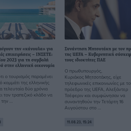
νοίγουν την «κάνουλα» για
Συνάντηση Μητσοτάκη με τον π
κές επιχειρήσεις – ΙΝΣΕΤΕ:
της UEFA – Κυβερνητική σύσκεψ
ίου 2023 για τη συμβολή
τους ιδιοκτήτες ΠΑΕ
ού στην ελληνική οικονομία
Ο πρωθυπουργός,
ότι ο τουρισμός παραμένει
Κυριάκος Μητσοτάκης, είχε
ό κομμάτι της ελληνικής
τηλεφωνικές επικοινωνίες με το
α τελευταία δύο χρόνια
πρόεδρο της UEFA, Αλεξάντερ
ι τον τραπεζικό κλάδο να
Τσέφεριν και συμφώνησαν να
την ...
συναντηθούν την Τετάρτη 16
Αυγούστου στο ...
3
11.08.23, 15:24