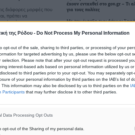
έχουν ενταχθεί στο gov.gr – Τι α
τις διάφορες μορφές που
για τους πολίτες
αι, πρέπει να
Με την ένταξη των Δήμων Σοφ
 ότι είναι και η
και Νότιας Κέρκυρας, 200 Δήμο
 αιτία για δημιουργία. Η
έχουν τη δυνατότητα να παρέχ
ική της Ρόδου -
Do Not Process My Personal Information
εγάλη καταστροφή στον
ψηφιακές υπηρεσίες στους δημ
όχι ...
τους, μέσα από το σύγχρονο και
to opt-out of the sale, sharing to third parties, or processing of your per
ασφαλές ...
formation for targeted advertising by us, please use the below opt-out s
r selection. Please note that after your opt-out request is processed y
eing interest-based ads based on personal information utilized by us or
5
11.08.23, 17:33
disclosed to third parties prior to your opt-out. You may separately opt-
losure of your personal information by third parties on the IAB’s list of
. This information may also be disclosed by us to third parties on the
IA
Participants
that may further disclose it to other third parties.
l Data Processing Opt Outs
o opt-out of the Sharing of my personal data.