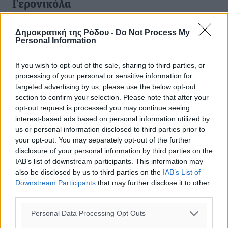
Γερονικόλα
Την προσεχή Τετάρτη, 04 Οκτωβρίου 2023, ώρα 19.00’,
Δημοκρατική της Ρόδου -
Do Not Process My
στην κύρια αίθουσα συνεδρίων του ξενοδοχείου
Personal Information
“Sheraton” στην Ιξιά, θα πραγματοποιηθεί η κεντρική
προεκλογική εκδήλωση – ...
If you wish to opt-out of the sale, sharing to third parties, or
processing of your personal or sensitive information for
30.09.23, 15:16
targeted advertising by us, please use the below opt-out
section to confirm your selection. Please note that after your
opt-out request is processed you may continue seeing
interest-based ads based on personal information utilized by
us or personal information disclosed to third parties prior to
your opt-out. You may separately opt-out of the further
disclosure of your personal information by third parties on the
IAB’s list of downstream participants. This information may
also be disclosed by us to third parties on the
IAB’s List of
Downstream Participants
that may further disclose it to other
third parties.
Personal Data Processing Opt Outs