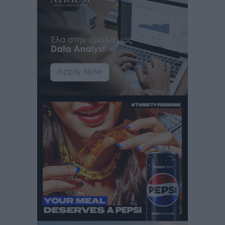
Στρατηγικές Προτάσεις για την Ενίσχυση της
Δημόσιας Υγείας στη Νησιωτική Ελλάδα και στα
Νοσοκομεία της Γ΄ Ζώνης
Τοπικές Ειδήσεις
•
πριν 13 ώρες
Πάνθηρες: Ξεκίνησαν αισιόδοξοι για την παρθενική
“πτήση” τους
Αθλητικά
•
πριν 13 ώρες
Άρης Αρχαγγέλου: Στο πλευρό του άτυχου Ιάκωβου
Θωμά
Αθλητικά
•
πριν 13 ώρες
Φοίβος: Η μεγάλη επιστροφή του Μπρένο Σαλβατιέρα
Αθλητικά
•
πριν 13 ώρες
Κλεάνθης: Έτοιμες οι κάρτες διαρκείας της νέας