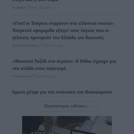
στέγη έως 2.500 ευρώ
Ειδήσεις
•
πριν 12 ώρες
«Γιατί οι Τούρκοι συρρέουν στα ελληνικά νησιά»:
Τουρκική εφημερίδα εξηγεί τους λόγους που οι
γείτονες προτιμούν την Ελλάδα για διακοπές
Τοπικές Ειδήσεις
•
πριν 12 ώρες
«Μουσικό Ταξίδι στο Αιγαίο»: Η Ρόδος έγραψε μια
νέα σελίδα στον πολιτισμό
Πολιτιστικά
•
πριν 12 ώρες
Άμεσα μέτρα για την ενίσχυση του Νοσοκομείου
Ρόδου και αντιμετώπιση των ελλείψεων προσωπικού
Περισσότερες ειδήσεις
ανακοίνωσε ο Άδωνις Γεωργιάδης
Τοπικές Ειδήσεις
•
πριν 13 ώρες
Iατρικός Σύλλογος Ροδου προς Α. Γεωργιάδη: