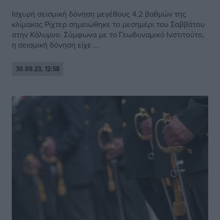
Ισχυρή σεισμική δόνηση μεγέθους 4,2 βαθμών της
κλίμακας Ρίχτερ σημειώθηκε το μεσημέρι του Σαββάτου
στην Κάλυμνο. Σύμφωνα με το Γεωδυναμικό Ινστιτούτο,
η σεισμική δόνηση είχε ...
30.09.23, 12:58