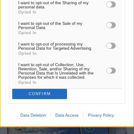
I want to opt-out of the Sharing of my
personal data.
Opted In
I want to opt-out of the Sale of my
Personal Data.
Διγενής: Με νέο πρόσωπο τον Γκαμμίς
Opted In
αύριο στον Αρχάγγελο
I want to opt-out of processing my
Personal Data for Targeted Advertising.
Με καλή ψυχολογία την οποία κέρδισε, παρά την ήττα με
Opted In
1-0, μέσα από την ανταγωνιστική εμφάνισή του κόντρα
στον Φοίβο, καθώς κι ενισχυμένος μ’ έναν ακόμα ικανό
I want to opt-out of Collection, Use,
Retention, Sale, and/or Sharing of my
ποδοσφαιριστή, ...
Personal Data that Is Unrelated with the
Purposes for which it was collected.
Opted In
30.09.23, 15:00
CONFIRM
Data Deletion
Data Access
Privacy Policy