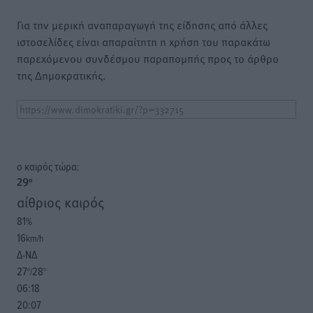
Για την μερική αναπαραγωγή της είδησης από άλλες
ιστοσελίδες είναι απαραίτητη η χρήση του παρακάτω
παρεχόμενου συνδέσμου παραπομπής προς το άρθρο
της Δημοκρατικής.
o καιρός τώρα:
29
°
αίθριος καιρός
81
%
16
km/h
Δ-ΝΔ
27
28
°/
°
06:18
20:07