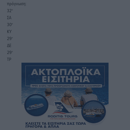
πρόγνωση:
32
°
ΣΑ
30
°
ΚΥ
29
°
ΔΕ
29
°
ΤΡ