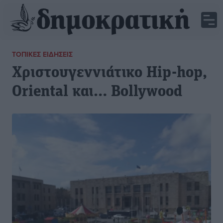
ΤΟΠΙΚΈΣ ΕΙΔΉΣΕΙΣ
Χριστουγεννιάτικo Ηip-hop,
Oriental και… Bollywood