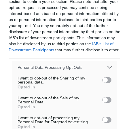
section to confirm your selection. Please note that after your
opt-out request is processed you may continue seeing
interest-based ads based on personal information utilized by
us or personal information disclosed to third parties prior to
Ροή ειδήσεων
your opt-out. You may separately opt-out of the further
disclosure of your personal information by third parties on the
IAB’s list of downstream participants. This information may
Τριήμερο εξόδου: Πάνω από 129.000 επιβάτες
also be disclosed by us to third parties on the
IAB’s List of
αναχωρούν από Πειραιά, Ραφήνα και Λαύριο
Downstream Participants
that may further disclose it to other
third parties.
Ειδήσεις
•
πριν 18 λεπτά
Personal Data Processing Opt Outs
Τι αλλάζει το χωροταξικό στις τουριστικές επενδύσεις
I want to opt-out of the Sharing of my
Τοπικές Ειδήσεις
•
πριν 22 λεπτά
personal data.
Opted In
ΥΠΑΑΤ: 12,5 εκατ. ευρώ στις 13 Περιφέρειες για μέτρα
I want to opt-out of the Sale of my
βιοασφάλειας
Personal Data.
Opted In
Τοπικές Ειδήσεις
•
πριν 44 λεπτά
I want to opt-out of processing my
Personal Data for Targeted Advertising.
Ποιοι φοιτητές μπορούν να λάβουν ενίσχυση για
Opted In