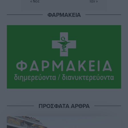
« Νοέ
Ιαν »
Σταυρός Καλυθιών: Απέκτησε την Φωτεινή Πιζάνια
ΦΑΡΜΑΚΕΙΑ
Αθλητικά
•
πριν 5 ώρες
Το Yucatan Show έρχεται στη Ρόδο με τον Frankie
Lluc
Πολιτιστικά
•
πριν 6 ώρες
Σι Τζέι Χάρις: «Να πανηγυρίσουμε πολλές νίκες μαζί»
Αθλητικά
•
πριν 6 ώρες
Ροδήλιος: Ο απολογισμός από το Πανελλήνιο
Πρωτάθλημα Πίστας
Αθλητικά
•
πριν 6 ώρες
ΠΡΟΣΦΑΤΑ ΑΡΘΡΑ
Διαγόρας: Μετεγγραφικό ντεμαράζ
Αθλητικά
•
πριν 6 ώρες