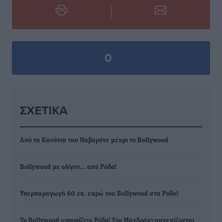
0
ΣΧΕΤΙΚΆ
Aπό τα Κανόνια του Ναβαρόνε μέχρι το Bollywood
Bollywood με ολίγον… από Ρόδο!
Υπερπαραγωγή 60 εκ. ευρώ του Bollywood στη Ρόδο!
Το Bollywood «ψηφίζει» Ρόδο! Στο Μανδράκι συνεχίζονται