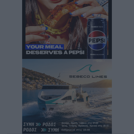
Στρατηγικές Προτάσεις για την Ενίσχυση της
Δημόσιας Υγείας στη Νησιωτική Ελλάδα και στα
Νοσοκομεία της Γ΄ Ζώνης
Τοπικές Ειδήσεις
•
πριν 2 ώρες
Πάνθηρες: Ξεκίνησαν αισιόδοξοι για την παρθενική
“πτήση” τους
Αθλητικά
•
πριν 2 ώρες
Άρης Αρχαγγέλου: Στο πλευρό του άτυχου Ιάκωβου
Θωμά
Αθλητικά
•
πριν 2 ώρες
Φοίβος: Η μεγάλη επιστροφή του Μπρένο Σαλβατιέρα
Αθλητικά
•
πριν 2 ώρες
Κλεάνθης: Έτοιμες οι κάρτες διαρκείας της νέας