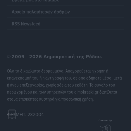
Αρχείο παλαιότερων άρθρων
Η επόμενη παγκόσμια δύναμη στα υδροπλάνα μπορεί
να είναι η Ελλάδα
RSS Newsfeed
Ειδήσεις
•
πριν 10 ώρες
Στη Σύμη η Φαίη Σκορδά επισκέφθηκε την Ιερά Μονή
του Πανορμίτη
©
2009 - 2026 Δημοκρατική της Ρόδου.
Τοπικές Ειδήσεις
•
πριν 10 ώρες
Όλα τα δικαιώματα δεσμευμένα. Απαγορεύεται η χρήση ή
Σερβία: Ανακάμπτουν οι τουριστικές ροές προς την
επανεκπομπή του ή η αντιγραφή του, σε οποιοδήποτε μέσο, μετά
Ελλάδα
ή άνευ επεξεργασίας, χωρίς άδεια του εκδότη. Το σύνολο του
Ειδήσεις
•
πριν 10 ώρες
περιεχομένου και των υπηρεσιών του dimokratiki.gr διατίθεται
στους επισκέπτες αυστηρά για προσωπική χρήση.
Διακοπές στην Κάρπαθο για τον Γιώργο Γεραπετρίτη
Τοπικές Ειδήσεις
•
πριν 10 ώρες
MHT: 232004
Ρόδος: Τραυματίστηκε 53χρονος ναυτικός