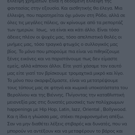
έλλειψη χρημάτων. Είναι η δεδομένη έλλειψη της
φαντασίας στην εξουσία. Και αισθητικής θα έλεγα. Μια
έλλειψη, που παρατηρείται όχι μόνον στη Ρόδο, αλλά σε
όλες τις μεγάλες πόλεις, αν κρίνουμε από τα ρεπορτάζ
των ημερών. Ισως, να είναι και κάτι άλλο. Είναι τόσο
άδειες πλέον οι ψυχές μας, τόσο απελπιστικά θολές οι
μνήμες μας, τόσο τραγικά φτωχός ο συλλογικός μας
βίος. Το μόνο που μπορούμε πια είναι να πιθηκίζουμε
ξένες εικόνες και να παριστάνουμε πως δεν είμαστε
εμείς, αλλά κάποιοι άλλοι. Είτε γιατί χάσαμε τον εαυτό
μας είτε γιατί τον βρίσκουμε τρομαχτικά μικρό και λίγο.
Το μόνο που σκαρφιζόμαστε, είναι να μετατρέψουμε
τους τόπους μας σε φτηνά και κωμικά υποκατάστατα του
Βερολίνου και της Βιέννης. Πνίγοντας την καταθλιπτική
μειονεξία μας στις δυνατές μουσικές των πολύχρωμων
happenings με Hip Hop, Latin, Iazz, Oriental , Bollywood.
Kαι η ίδια η γλώσσα μας, στέκει περιφρονημένη απέξω.
Σαν να μην διαθέτει λέξεις στιβαρές και δυνατές, που να
μπορούν να αντέξουν και να μεταφέρουν το βάρος και