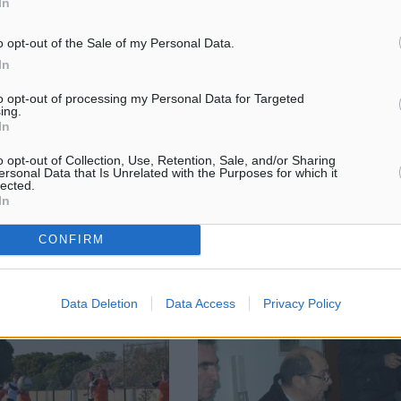
In
o opt-out of the Sale of my Personal Data.
In
α: Κυριακή τα σπουδαία
Εφηβικό πρωτάθλημα: Το πρόγρ
της 9ης αγωνιστικής
πό την ΕΠΣΔ τα παιχνίδια
to opt-out of processing my Personal Data for Targeted
ing.
Ανακοινώθηκαν από την ΕΠΣΔ ο
νιστικής του
In
αναμετρήσεις της 9ης αγωνιστι
ος της Β’ Κατηγορίας
Εφηβικού πρωταθλήματος στον 
μίλους της Ρόδου, τα οποία
o opt-out of Collection, Use, Retention, Sale, and/or Sharing
Ρόδου. Τα παιχνίδια θα διεξαχθ
ύν μέσα στο
ersonal Data that Is Unrelated with the Purposes for which it
lected.
μέσα στο σαββατοκύριακο.
κο. Οι ...
In
Συγκεκριμένα το ...
CONFIRM
13.12.17, 16:52
Data Deletion
Data Access
Privacy Policy