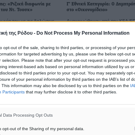
ης: «Ριζική διαφωνία με
Γ’ Εθνική Κατηγορία: Ο Δημητρό
 του Ντ. Τουσκ»
στο «Οικονομίδειο»
φωνία του με τις δηλώσεις
Ανακοινώθηκαν από την ΚΕΔ/ΕΠ
ου του Ευρωπαϊκού
διαιτητές και οι βοηθοί που θα
 Ντόναλντ Τούσκ για το
«σφυρίξουν» τα παιχνίδια της 10
ική της Ρόδου -
Do Not Process My Personal Information
μεταναστευτικό,
αγωνιστικής του πρωταθλήματος
να εκφράσει κατά την
Εθνικής Κατηγορίας στον 6ο όμι
to opt-out of the sale, sharing to third parties, or processing of your per
ου ...
στον ...
formation for targeted advertising by us, please use the below opt-out s
r selection. Please note that after your opt-out request is processed y
eing interest-based ads based on personal information utilized by us or
13.12.17, 16:57
disclosed to third parties prior to your opt-out. You may separately opt-
losure of your personal information by third parties on the IAB’s list of
. This information may also be disclosed by us to third parties on the
IA
Participants
that may further disclose it to other third parties.
l Data Processing Opt Outs
o opt-out of the Sharing of my personal data.