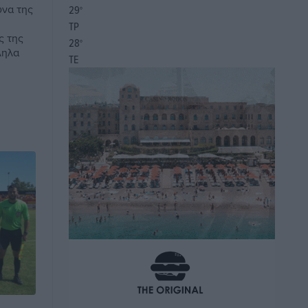
υνα της
29
°
ΤΡ
ς της
28
°
ληλα
ΤΕ