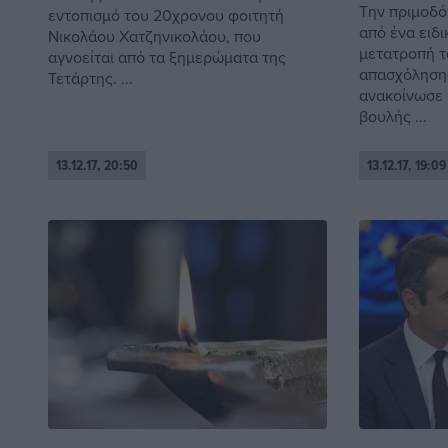
Την πριμοδό
εντοπισμό του 20χρονου φοιτητή
από ένα ειδι
Νικολάου Χατζηνικολάου, που
μετατροπή τ
αγνοείται από τα ξημερώματα της
απασχόληση
Τετάρτης. ...
ανακοίνωσε 
βουλής ...
13.12.17, 20:50
13.12.17, 19:09