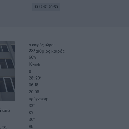
13.12.17, 20:53
o καιρός τώρα:
αίθριος καιρός
28
°
66
%
10
km/h
Δ
28
29
°/
°
06:18
20:06
πρόγνωση:
33
°
ή από
ΚΥ
30
°
ΔΕ
, τα