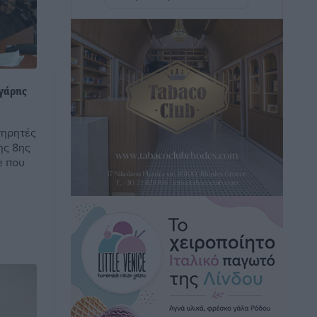
Ειδήσεις
•
πριν 50 λεπτά
Πόσοι Ευρωπαίοι «αντέχουν» διακοπές
στο εξωτερικό – Τι ισχύει για Έλληνες
Ειδήσεις
•
πριν 56 λεπτά
γγάρης
Βούλγαροι τουρίστες: Λιγότερες
ατηρητές
διανυκτερεύσεις στην Ελλάδα, αλλά
ης 8ης
18% υψηλότερη δαπάνη ανά
e που
διανυκτέρευση
Ειδήσεις
•
πριν 1 ώρα
Βέλγοι τουρίστες: Στα 547,9 εκατ. ευρώ
οι εισπράξεις για την Ελλάδα
Ειδήσεις
•
πριν 1 ώρα
Οι κανόνες για τουριστική ανάπτυξη –