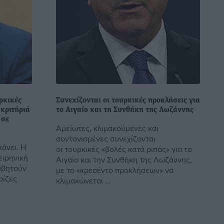
ρκικές
Συνεχίζονται οι τουρκικές προκλήσεις για
 κριτήριά
το Αιγαίο και τη Συνθήκη της Λωζάννης
 σε
Αμείωτες, κλιμακούμενες και
συντονισμένες συνεχίζονται
άνει. Η
οι τουρκικές «βολές κατά ριπάς» για το
ειρηνική
Αιγαίο και την Συνθήκη της Λωζάννης,
σβητούν
με το «κρεσέντο προκλήσεων» να
ρίζες
κλιμακώνεται ...