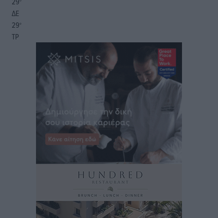
29
°
ΔΕ
29
°
ΤΡ