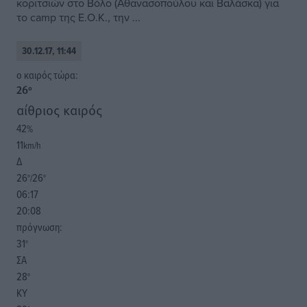
κοριτσιών στο Βόλο (Αθανασοπούλου και Βαλάσκα) για
το camp της Ε.Ο.Κ., την ...
30.12.17, 11:44
o καιρός τώρα:
26
°
αίθριος καιρός
42
%
11
km/h
Δ
26
26
°/
°
06:17
20:08
πρόγνωση:
31
°
ΣΑ
28
°
ΚΥ