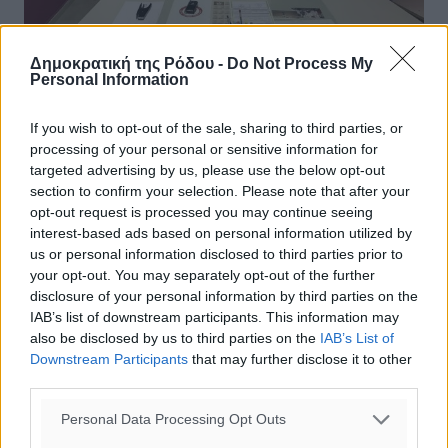
Δημοκρατική της Ρόδου -
Do Not Process My
Personal Information
Ορφέας: Στεργιόπουλο και φουλ για
τίτλο
If you wish to opt-out of the sale, sharing to third parties, or
processing of your personal or sensitive information for
Πυροδοτήθηκε η μετεγγραφική βόμβα από την ομάδα
targeted advertising by us, please use the below opt-out
του Ορφέας με την απόκτηση του Χρήστου
section to confirm your selection. Please note that after your
Στεργιόπουλου. Όπως είχε προαναγγείλει η «δσπορ» , οι
opt-out request is processed you may continue seeing
«ερυθρόλευκοι» είχαν συμφωνήσει ...
interest-based ads based on personal information utilized by
us or personal information disclosed to third parties prior to
30.12.17, 13:07
your opt-out. You may separately opt-out of the further
disclosure of your personal information by third parties on the
IAB’s list of downstream participants. This information may
also be disclosed by us to third parties on the
IAB’s List of
Downstream Participants
that may further disclose it to other
third parties.
Personal Data Processing Opt Outs