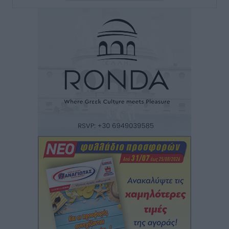
Χατζηλαζάρου – Προχωρά καινούργιο ξενοδοχείο
στην Κω
Τοπικές Ειδήσεις
•
πριν 5 ώρες
Αυτοκίνητο μπήκε παράνομα σε μονόδρομο στο
Μαστιχάρι – Αναποδογύρισε όχημα με μητέρα και
5χρονο παιδί
Τοπικές Ειδήσεις
•
πριν 5 ώρες
“Η Ευρώπη αντιμετώπιζε το προσφυγικό σαν ταινία
τρόμου” – Η συγκλονιστική μαρτυρία της Χαρούλας
Γιασιράνη στον RV για τα γεγονότα που οδήγησαν στο
Σύμφωνο της Λέρου
Τοπικές Ειδήσεις
•
πριν 5 ώρες
Συναυλία με τον Γιάννη Κότσιρα στις 21 Αυγούστου
Πολιτιστικά
•
πριν 5 ώρες