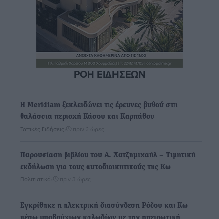
ΡΟΗ ΕΙΔΗΣΕΩΝ
Η Meridiam ξεκλειδώνει τις έρευνες βυθού στη
θαλάσσια περιοχή Κάσου και Καρπάθου
Τοπικές Ειδήσεις
•
πριν 2 ώρες
Παρουσίαση βιβλίου του Α. Χατζημιχαήλ – Τιμητική
εκδήλωση για τους αυτοδιοικητικούς της Κω
Πολιτιστικά
•
πριν 3 ώρες
Εγκρίθηκε η ηλεκτρική διασύνδεση Ρόδου και Κω
μέσω υποβρύχιων καλωδίων με την ηπειρωτική