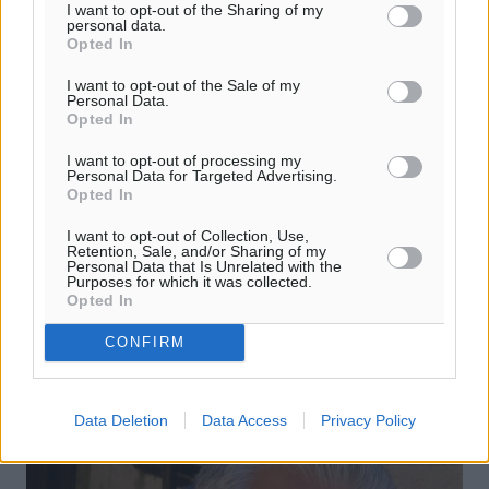
I want to opt-out of the Sharing of my
personal data.
Opted In
I want to opt-out of the Sale of my
Personal Data.
Opted In
I want to opt-out of processing my
Personal Data for Targeted Advertising.
Opted In
ΕΠΣΔ: Έως την Τρίτη τα αιτήματα
I want to opt-out of Collection, Use,
Retention, Sale, and/or Sharing of my
Personal Data that Is Unrelated with the
Με ανακοίνωση στην επίσημη ιστοσελίδα της η ΕΠΣΔ
Purposes for which it was collected.
ενημέρωσε τα σωματεία, ότι μέχρι το μεσημέρι της
Opted In
Τρίτης 2 Ιανουαρίου θα μπορούν να καταθέσουν τα
αιτήματα τους, ενόψει της ...
CONFIRM
30.12.17, 13:06
Data Deletion
Data Access
Privacy Policy