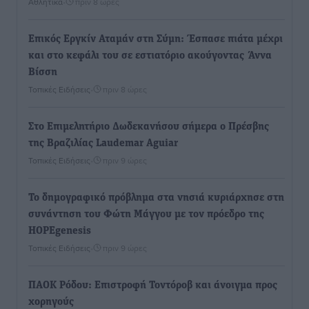
Αθλητικά
•
πριν 8 ώρες
Επικός Εργκίν Αταμάν στη Σύμη: Έσπασε πιάτα μέχρι
και στο κεφάλι του σε εστιατόριο ακούγοντας Άννα
Βίσση
Τοπικές Ειδήσεις
•
πριν 8 ώρες
Στο Επιμελητήριο Δωδεκανήσου σήμερα ο Πρέσβης
της Βραζιλίας Laudemar Aguiar
Τοπικές Ειδήσεις
•
πριν 9 ώρες
To δημογραφικό πρόβλημα στα νησιά κυριάρχησε στη
συνάντηση του Φώτη Μάγγου με τον πρόεδρο της
HOPEgenesis
Τοπικές Ειδήσεις
•
πριν 9 ώρες
ΠΑΟΚ Ρόδου: Επιστροφή Τοντόροβ και άνοιγμα προς
χορηγούς