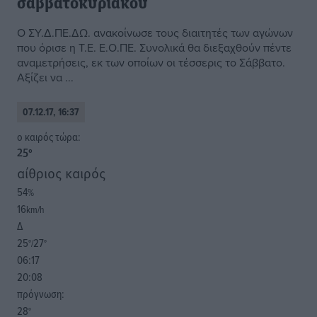
σαββατοκύριακου
Ο ΣΥ.Δ.ΠΕ.ΔΩ. ανακοίνωσε τους διαιτητές των αγώνων
που όρισε η Τ.Ε. Ε.Ο.ΠΕ. Συνολικά θα διεξαχθούν πέντε
αναμετρήσεις, εκ των οποίων οι τέσσερις το Σάββατο.
Αξίζει να ...
07.12.17, 16:37
o καιρός τώρα:
25
°
αίθριος καιρός
54
%
16
km/h
Δ
25
27
°/
°
06:17
20:08
πρόγνωση:
28
°