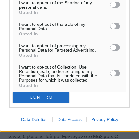
I want to opt-out of the Sharing of my
personal data.
Opted In
I want to opt-out of the Sale of my
Personal Data.
Opted In
I want to opt-out of processing my
Personal Data for Targeted Advertising.
Opted In
I want to opt-out of Collection, Use,
Retention, Sale, and/or Sharing of my
Personal Data that Is Unrelated with the
Purposes for which it was collected.
Έντονη αντιπαράθεση και στις κοινές
Opted In
δηλώσεις Τσίπρα – Ερντογάν- Επέμεινε
CONFIRM
για Συνθήκη, μειονότητα και Αιγαίο
-Τσίπρας: Δεν υπάρχει ζήτημα
Συνθήκης της Λωζάνης
Data Deletion
Data Access
Privacy Policy
Επαναλήφθηκε το σκηνικό του προεδρικού μεγάρου στις
κοινές δηλώσεις Τσίπρα- Ερντογάν στο Μαξίμου: Ο