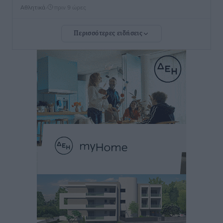
Αθλητικά
•
πριν 9 ώρες
Περισσότερες ειδήσεις
Rhodes Beyond Summer – Εκεί που το καλοκαίρι
είναι μόνο η αρχή
Τοπικές Ειδήσεις
•
πριν 9 ώρες
Κικίλιας: Μειώθηκαν κατά 34% οι μεταναστευτικές
ροές στα θαλάσσια σύνορα
Ειδήσεις
•
πριν 9 ώρες
Κως: Γερμανός τουρίστας κέρδισε αποζημίωση 900
ευρώ επειδή δεν βρήκε ξαπλώστρες στις
οικογενειακές διακοπές του
Τοπικές Ειδήσεις
•
πριν 9 ώρες
Ο γεωεντοπισμός μέσω 112 «έσωσε» Δανό περιπατητή
στη Ρόδο