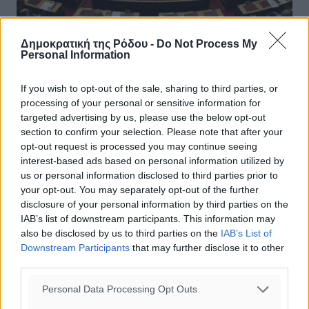
Δημοκρατική της Ρόδου -
Do Not Process My
Personal Information
Εννέα πολιτικά πρόσωπα δεν
If you wish to opt-out of the sale, sharing to third parties, or
κατέθεσαν Πόθεν Έσχες.
processing of your personal or sensitive information for
Παραπέμπονται στον Εισαγγελέα
targeted advertising by us, please use the below opt-out
section to confirm your selection. Please note that after your
Στον εισαγγελέα θα παραπέμψει η Επιτροπή Δηλώσεων
opt-out request is processed you may continue seeing
Πόθεν Έσχες τα 9 πολιτικά πρόσωπα που δεν κατέθεσαν
interest-based ads based on personal information utilized by
δήλωση περιουσιακής κατάστασης για το 2016
us or personal information disclosed to third parties prior to
(εισοδήματα 2015). Τα εννέα ...
your opt-out. You may separately opt-out of the further
disclosure of your personal information by third parties on the
IAB’s list of downstream participants. This information may
07.12.17, 17:17
also be disclosed by us to third parties on the
IAB’s List of
Downstream Participants
that may further disclose it to other
third parties.
Personal Data Processing Opt Outs