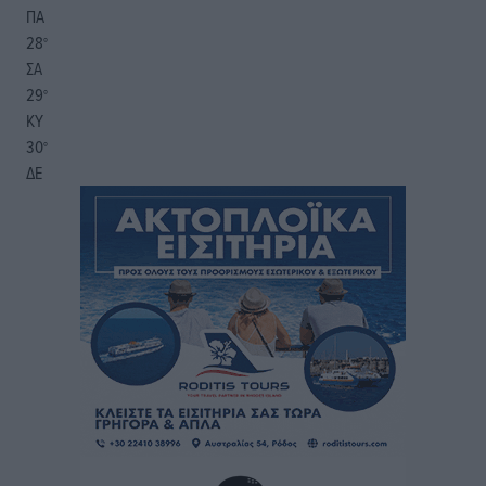
ΠΑ
28
°
ΣΑ
29
°
ΚΥ
30
°
ΔΕ