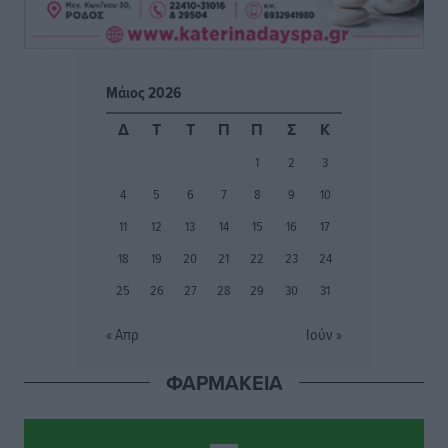
Πού κινούνται οι κρατήσεις last minute σε Ελλάδα
από Γερμανούς
Ειδήσεις
•
πριν 4 ώρες
Μάιος 2026
Οδηγός στη Ρόδο τράκαρε σταθμευμένο αυτοκίνητο,
Δ
Τ
Τ
Π
Π
Σ
Κ
παρέσυρε 72χρονο και διέφυγε
1
2
3
Τοπικές Ειδήσεις
•
πριν 4 ώρες
4
5
6
7
8
9
10
Το νέο Ειδικό Χωροταξικό για τον Τουρισμό
11
12
13
14
15
16
17
ξανασχεδιάζει τον επενδυτικό χάρτη της Ρόδου
18
19
20
21
22
23
24
Τοπικές Ειδήσεις
•
πριν 5 ώρες
25
26
27
28
29
30
31
Γιάννης Βασιλάκης: «Η Πρωτοβάθμια Φροντίδα
« Απρ
Ιούν »
Υγείας πρέπει να φτάνει σε κάθε γωνιά – Ενισχύουμε
τις δομές, δεν τις αποδυναμώνουμε»
ΦΑΡΜΑΚΕΙΑ
Συνεντεύξεις
•
πριν 5 ώρες