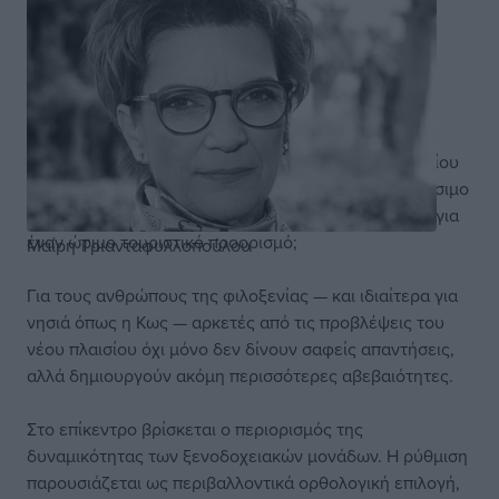
Η παρουσίαση του νέου Ειδικού Χωροταξικού Πλαισίου
για τον Τουρισμό επαναφέρει στο προσκήνιο ένα κρίσιμο
ερώτημα: τι σημαίνει πραγματικά βιώσιμη ανάπτυξη για
έναν ώριμο τουριστικό προορισμό;
Μαίρη Τριανταφυλλοπούλου
Για τους ανθρώπους της φιλοξενίας — και ιδιαίτερα για
νησιά όπως η Κως — αρκετές από τις προβλέψεις του
νέου πλαισίου όχι μόνο δεν δίνουν σαφείς απαντήσεις,
αλλά δημιουργούν ακόμη περισσότερες αβεβαιότητες.
Στο επίκεντρο βρίσκεται ο περιορισμός της
δυναμικότητας των ξενοδοχειακών μονάδων. Η ρύθμιση
παρουσιάζεται ως περιβαλλοντικά ορθολογική επιλογή,