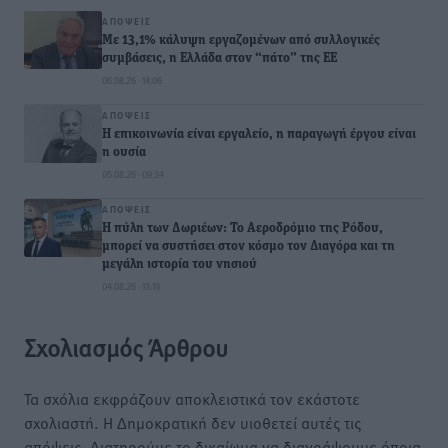
ΑΠΌΨΕΙΣ
Με 13,1% κάλυψη εργαζομένων από συλλογικές
συμβάσεις, η Ελλάδα στον “πάτο” της ΕΕ
06.08.26 · 14:06
ΑΠΌΨΕΙΣ
Η επικοινωνία είναι εργαλείο, η παραγωγή έργου είναι
η ουσία
05.08.26 · 09:34
ΑΠΌΨΕΙΣ
Η πύλη των Δωριέων: Το Αεροδρόμιο της Ρόδου,
μπορεί να συστήσει στον κόσμο τον Διαγόρα και τη
μεγάλη ιστορία του νησιού
04.08.26 · 13:19
Σχολιασμός Άρθρου
Τα σχόλια εκφράζουν αποκλειστικά τον εκάστοτε
σχολιαστή. Η Δημοκρατική δεν υιοθετεί αυτές τις
απόψεις. Διατηρούμε το δικαίωμα να διαγράψουμε όποια