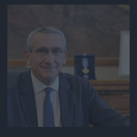
περισσεύουν 14
Δημο-Κρίσεις
•
πριν 5 ώρες
Η Ροδιακή Επαυλη περιμένει ακόμα να βρεθεί κάποιος
να την αναλάβει
Δημο-Κρίσεις
•
πριν 5 ώρες
Ενας υπουργός που έρχεται στη Ρόδο με λύσεις και
όχι με υποσχέσεις
Δημο-Κρίσεις
•
πριν 5 ώρες
Ροδάκινα: 9 οφέλη στην υγεία του ανθρώπου
Τοπικές Ειδήσεις
•
πριν 5 ώρες
Καιρός «hot – dry – windy» τις επόμενες 48 ώρες στη
χώρα
Ειδήσεις
•
πριν 18 ώρες