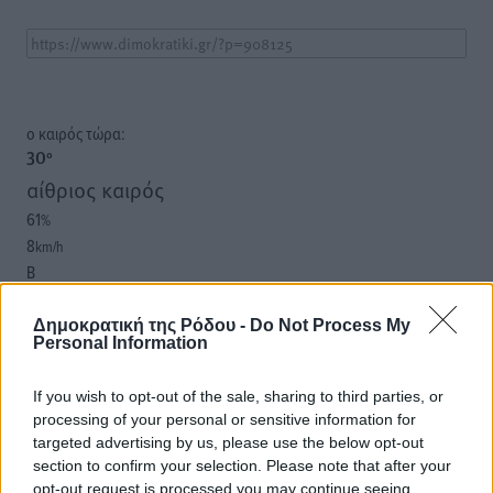
o καιρός τώρα:
30
°
αίθριος καιρός
61
%
8
km/h
Β
31
32
°/
°
06:19
Δημοκρατική της Ρόδου -
Do Not Process My
Personal Information
20:05
πρόγνωση:
If you wish to opt-out of the sale, sharing to third parties, or
32
°
processing of your personal or sensitive information for
ΔΕ
targeted advertising by us, please use the below opt-out
29
°
section to confirm your selection. Please note that after your
ΤΡ
opt-out request is processed you may continue seeing