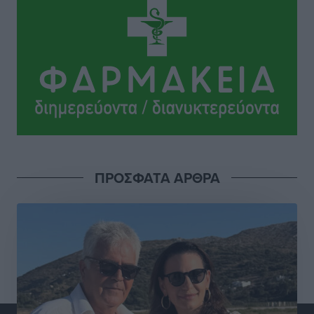
Ιδρυμα Ωνάση: Το όραμα πίσω από τα δύο νέα
σχολεία της Ρόδου
Συνεντεύξεις
•
πριν 5 ώρες
Μιχάλης Χουρδάκης: «Η χώρα χρειάζεται μια
αξιόπιστη εναλλακτική κυβερνητική πρόταση»
Συνεντεύξεις
•
πριν 5 ώρες
Σεβ. Μητροπολίτης Ρόδου κ. Κύριλλος: «Ο Αύγουστος
είναι ο μήνας της Παναγίας και η Θεία Λειτουργία η
ΠΡΟΣΦΑΤΑ ΑΡΘΡΑ
καρδιά της ζωής της Εκκλησίας»
Συνεντεύξεις
•
πριν 5 ώρες
Πρέσβης της Βραζιλίας: «Η Ελλάδα και η Βραζιλία
έχουν τεράστιες ευκαιρίες συνεργασίας – Η Ρόδος
μπορεί να διαδραματίσει σημαντικό ρόλο»
Συνεντεύξεις
•
πριν 5 ώρες