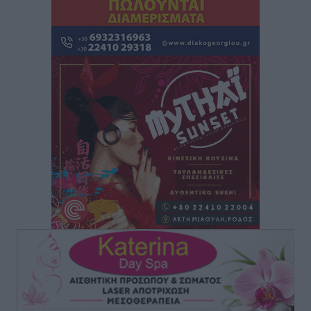
προϋποθέσεις, η 24μηνη εμπειρία και οι προθεσμίες
για τους δήμους
Τοπικές Ειδήσεις
•
πριν 3 ώρες
Δεύτερη πηγή εισοδήματος για τους επαγγελματίες
ψαράδες ο αλιευτικός τουρισμός
Ειδήσεις
•
πριν 4 ώρες
Μαρία Εκμεκτσίογλου: Η πίστη μου είναι το
μεγαλύτερο στήριγμα μου – Το προσκύνημα στην ιερά
Μονή Πανορμίτη
Τοπικές Ειδήσεις
•
πριν 4 ώρες
Ακαθάριστα οικόπεδα: Τι γίνεται όταν ο ιδιοκτήτης
δεν τα καθαρίσει – Πώς κινούνται δήμοι και ΠΣ,
ποιος πληρώνει τον λογαριασμό
Τοπικές Ειδήσεις
•
πριν 4 ώρες