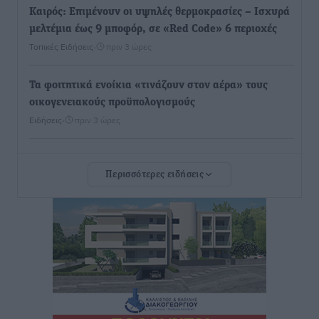
Καιρός: Επιμένουν οι υψηλές θερμοκρασίες – Ισχυρά
μελτέμια έως 9 μποφόρ, σε «Red Code» 6 περιοχές
Τοπικές Ειδήσεις
•
πριν 3 ώρες
Τα φοιτητικά ενοίκια «τινάζουν στον αέρα» τους
οικογενειακούς προϋπολογισμούς
Ειδήσεις
•
πριν 3 ώρες
Δύο νέοι ξενώνες παραδόθηκαν στις Ένοπλες
Περισσότερες ειδήσεις
Δυνάμεις στη νήσο Ρω
Τοπικές Ειδήσεις
•
πριν 3 ώρες
Συνεχίζεται η έξοδος του Αυγούστου – Πάνω από
34.000 αναχωρούν σήμερα μόνο από τον Πειραιά
Ειδήσεις
•
πριν 3 ώρες
Μόνιμες θέσεις στους παιδικούς σταθμούς: Οι