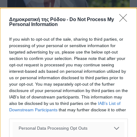
Δημοκρατική της Ρόδου -
Do Not Process My
Personal Information
Μουζάλας: Δεν είμαστε μάγοι -Αν
If you wish to opt-out of the sale, sharing to third parties, or
αυξηθούν οι ροές των προσφύγων, θα
processing of your personal or sensitive information for
έχουμε πρόβλημα
targeted advertising by us, please use the below opt-out
section to confirm your selection. Please note that after your
«Ημασταν καλά προετοιμασμένοι για τον αριθμό των
opt-out request is processed you may continue seeing
ανθρώπων που είχαμε πριν από 2 μήνες. Τώρα έχουν
interest-based ads based on personal information utilized by
έλθει πολύ περισσότεροι και αυτό περιπλέκει την
us or personal information disclosed to third parties prior to
κατάσταση», δήλωσε ο Γιάννης ...
your opt-out. You may separately opt-out of the further
disclosure of your personal information by third parties on the
IAB’s list of downstream participants. This information may
02.12.17, 14:34
also be disclosed by us to third parties on the
IAB’s List of
Downstream Participants
that may further disclose it to other
third parties.
Personal Data Processing Opt Outs