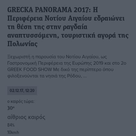
GRECKA PANORAMΑ 2017: Η
Περιφέρεια Νοτίου Αιγαίου εδραιώνει
τη θέση της στην ραγδαία
αναπτυσσόμενη, τουριστική αγορά της
Πολωνίας
Ξεχωριστή η παρουσία του Νοτίου Αιγαίου, ως
Γαστρονομική Περιφέρεια της Ευρώπης 2019 και στο 2o
GREEK FOOD SHOW Με δικό της περίπτερο όπου
φιλοξενούνται τα νησιά της Ρόδου, ...
02.12.17, 12:20
o καιρός τώρα:
30
°
αίθριος καιρός
84
%
10
km/h