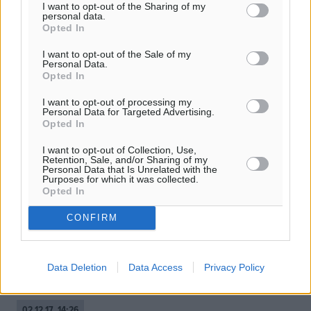
I want to opt-out of the Sharing of my
personal data.
Opted In
I want to opt-out of the Sale of my
Personal Data.
Opted In
I want to opt-out of processing my
Personal Data for Targeted Advertising.
Opted In
I want to opt-out of Collection, Use,
Retention, Sale, and/or Sharing of my
Personal Data that Is Unrelated with the
Purposes for which it was collected.
Το μεταναστευτκό διώχνει την
Opted In
κρουαζιέρα από την Ελλάδα
CONFIRM
Του Μηνά Τσαμόπουλου Σε μία περίοδο κατά την οποία η
ελληνική κρουαζιέρα προσπαθεί να κάνει στην ουσία
διαχείριση ζημιών ενόψει του 2018, το κρίσιμο θέμα του
Data Deletion
Data Access
Privacy Policy
μεταναστευτικού, ...
02.12.17, 14:26