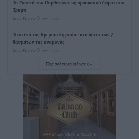
Τα Γλυπτά του Παρθενώνα ως προσωπικό δώρο στον
Τραμπ
Δημο-Κρίσεις
•
πριν 4 ώρες
Το στενό της Κρεμαστής μπήκε στη λίστα των 7
θαυμάτων της αναμονής
Δημο-Κρίσεις
•
πριν 4 ώρες
Περισσότερες ειδήσεις
ΣΕΤΕ: Σημαντική θεσμική εξέλιξη η ΚΥΑ για το ΕΧΠ
για τον τουρισμό
Ειδήσεις
•
πριν 4 ώρες
Γ. Χατζημάρκος: “Δύο μεγάλες δεσμεύσεις
Γεωργιάδη” – Κίνητρα για τους γιατρούς των νησιών
και συνεργασία Ρόδου με το Αττικόν για το
Ακτινοθεραπευτικό
Τοπικές Ειδήσεις
•
πριν 4 ώρες