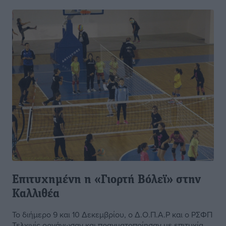
Επιτυχημένη η «Γιορτή Βόλεϊ» στην
Καλλιθέα
Το διήμερο 9 και 10 Δεκεμβρίου, ο Δ.Ο.Π.Α.Ρ και ο ΡΣΦΠ
Τελχινίς οργάνωσαν και πραγματοποίησαν με επιτυχία,