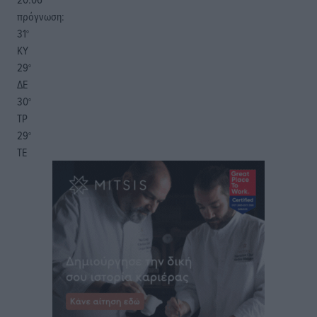
πρόγνωση:
31
°
ΚΥ
29
°
ΔΕ
30
°
ΤΡ
29
°
ΤΕ