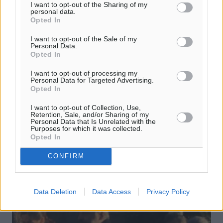
I want to opt-out of the Sharing of my
personal data.
Opted In
I want to opt-out of the Sale of my
Personal Data.
Χριστουγεννιάτικo Ηip-hop, Oriental
Opted In
και… Bollywood
I want to opt-out of processing my
Personal Data for Targeted Advertising.
Γκρίνιες ακούγονται για τον φτωχό χριστουγεννιάτικο
Opted In
στολισμό της πόλης και κυρίως για το περίφημο
χριστουγεννιάτικο χωριό μπροστά στο Δημαρχείο. Τα
I want to opt-out of Collection, Use,
ίδια γνωστά σπιτάκια, με ...
Retention, Sale, and/or Sharing of my
Personal Data that Is Unrelated with the
Purposes for which it was collected.
Opted In
14.12.17, 17:57
CONFIRM
Data Deletion
Data Access
Privacy Policy