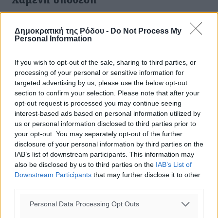
Χαμένη υπόθεση
Πάνε κι έρχονται οι δηλώσεις κυβερνητικών βουλευτών,
πως ακόμη δεν έχει κλείσει το θέμα του ΦΠΑ στα νησιά,
Δημοκρατική της Ρόδου -
Do Not Process My
Personal Information
χωρίς να παραλείπουν την μόνιμη επωδό πως οι
μειωμένοι συντελεστές ...
If you wish to opt-out of the sale, sharing to third parties, or
processing of your personal or sensitive information for
14.12.17, 17:58
targeted advertising by us, please use the below opt-out
section to confirm your selection. Please note that after your
opt-out request is processed you may continue seeing
interest-based ads based on personal information utilized by
us or personal information disclosed to third parties prior to
your opt-out. You may separately opt-out of the further
disclosure of your personal information by third parties on the
IAB’s list of downstream participants. This information may
also be disclosed by us to third parties on the
IAB’s List of
Downstream Participants
that may further disclose it to other
third parties.
Personal Data Processing Opt Outs