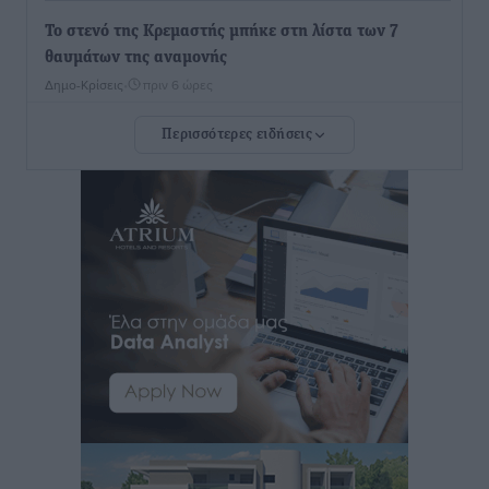
Το στενό της Κρεμαστής μπήκε στη λίστα των 7
θαυμάτων της αναμονής
Δημο-Κρίσεις
•
πριν 6 ώρες
Περισσότερες ειδήσεις
ΣΕΤΕ: Σημαντική θεσμική εξέλιξη η ΚΥΑ για το ΕΧΠ
για τον τουρισμό
Ειδήσεις
•
πριν 6 ώρες
Γ. Χατζημάρκος: “Δύο μεγάλες δεσμεύσεις
Γεωργιάδη” – Κίνητρα για τους γιατρούς των νησιών
και συνεργασία Ρόδου με το Αττικόν για το
Ακτινοθεραπευτικό
Τοπικές Ειδήσεις
•
πριν 6 ώρες
Σούπερ μάρκετ: Διευρύνεται η εθνική πρωτοβουλία
για τις τιμές – Eρχονται νέες συμμετοχές εταιρειών
Ειδήσεις
•
πριν 6 ώρες