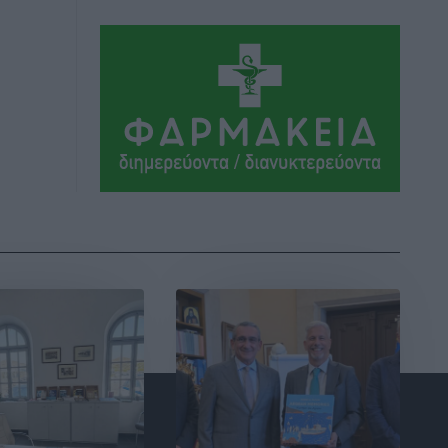
Αθλητικά
•
πριν 13 ώρες
Ιάλυσος Β’: Νωρίς νωρίς μπήκαν στα
βάσανα της προετοιμασίας
Αθλητικά
•
πριν 13 ώρες
Εθνικός Αρχίπολης: Μεγάλο βήμα
προόδου η ίδρυση Ακαδημίας
Αθλητικά
•
πριν 13 ώρες
Ιππότες: Με το βλέμμα στραμμένο στο
μέλλον
Αθλητικά
•
πριν 13 ώρες
ΠΑΜΕ ΣΤΟΙΧΗΜΑ: Περισσότερα από 95
εκατομμύρια ευρώ σε κέρδη μοίρασε
τον Ιούλιο
Αθλητικά
•
πριν 13 ώρες