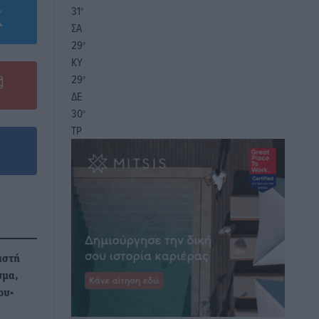
31
°
ΣΑ
29
°
ΚΥ
29
°
ΔΕ
30
°
ΤΡ
ιστή
υμα,
ου-