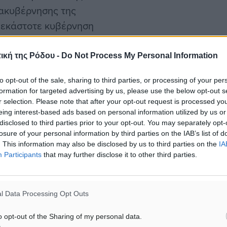
ιακυβέρνησης της
η εκάστοτε κυβέρνηση
επιλέγει ποιος θα ελέγχει
 να φροντίσει να οργανώσει
ική της Ρόδου -
Do Not Process My Personal Information
υ θα κλείσει τις τρύπες
to opt-out of the sale, sharing to third parties, or processing of your per
formation for targeted advertising by us, please use the below opt-out s
r selection. Please note that after your opt-out request is processed y
eing interest-based ads based on personal information utilized by us or
disclosed to third parties prior to your opt-out. You may separately opt-
losure of your personal information by third parties on the IAB’s list of
. This information may also be disclosed by us to third parties on the
IA
ματα αναζήτησης
Participants
that may further disclose it to other third parties.
ε μας στο Google News ★ ↗
l Data Processing Opt Outs
ήστε
o opt-out of the Sharing of my personal data.