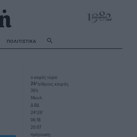
ΠΟΛΙΤΙΣΤΙΚΆ
o καιρός τώρα:
αίθριος καιρός
24
°
36
%
14
km/h
Δ-ΒΔ
24
26
°/
°
06:18
20:07
πρόγνωση: