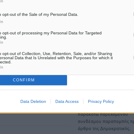
In
o opt-out of the Sale of my Personal Data.
ΙΑΒΑΣΕ ΕΠΙΣΗΣ
In
ΕΙΔΉΣΕΙΣ
ΕΙΔΉΣΕΙΣ
to opt-out of processing my Personal Data for Targeted
Νέες ταυτότητες: Ποιοι πρέπει
Στην ΑΑΔΕ ο Μητσοτάκης 
ing.
να τις αλλάξουν άμεσα και ποιοι
myAGRO: «Είναι μια πολύ
In
όχι
σημαντική ημέρα για τον
πρωτογενή τομέα»
6.08.26 · 13:25
o opt-out of Collection, Use, Retention, Sale, and/or Sharing
ersonal Data that Is Unrelated with the Purposes for which it
06.08.26 · 11:37
lected.
In
Υπενθύμιση:
CONFIRM
Για την μερική αναπαραγωγ
ή. Η Δημοκρατική δεν υιοθετεί
είδησης από άλλες ιστοσελ
υμε όποια σχόλια θεωρούμε
Data Deletion
Data Access
Privacy Policy
είναι απαραίτητη η χρήση 
οίηση. Χρήστες που δεν τηρούν
παρακάτω παρεχόμενου
συνδέσμου παραπομπής πρ
άρθρο της Δημοκρατικής.