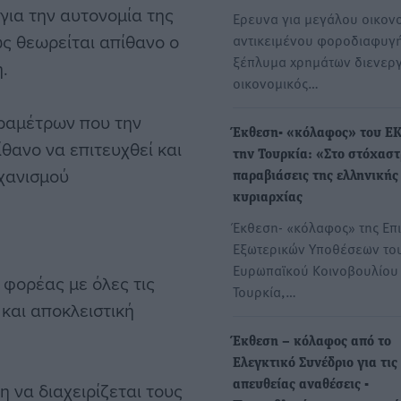
για την αυτονομία της
Eρευνα για μεγάλου οικον
ς θεωρείται απίθανο ο
αντικειμένου φοροδιαφυγή
ξέπλυμα χρημάτων διενεργ
.
οικονομικός…
ραμέτρων που την
Έκθεση- «κόλαφος» του ΕΚ
ίθανο να επιτευχθεί και
την Τουρκία: «Στο στόχαστ
ηχανισμού
παραβιάσεις της ελληνικής
κυριαρχίας
Έκθεση- «κόλαφος» της Επ
Εξωτερικών Υποθέσεων το
Ευρωπαϊκού Κοινοβουλίου 
 φορέας με όλες τις
Τουρκία,…
 και αποκλειστική
Έκθεση – κόλαφος από το
Ελεγκτικό Συνέδριο για τις
η να διαχειρίζεται τους
απευθείας αναθέσεις -