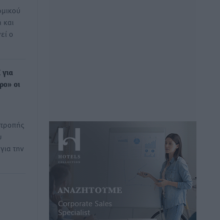
ομικού
 και
εί ο
 για
ρο» οι
ιτροπής
υ
για την