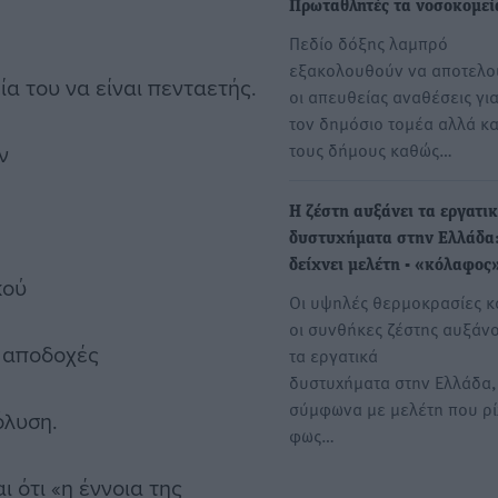
Πρωταθλητές τα νοσοκομεί
Πεδίο δόξης λαμπρό
εξακολουθούν να αποτελο
ία του να είναι πενταετής.
οι απευθείας αναθέσεις γι
τον δημόσιο τομέα αλλά κα
τους δήμους καθώς…
ν
Η ζέστη αυξάνει τα εργατι
δυστυχήματα στην Ελλάδα:
δείχνει μελέτη - «κόλαφος
κού
Οι υψηλές θερμοκρασίες κ
οι συνθήκες ζέστης αυξάν
ε αποδοχές
τα εργατικά
δυστυχήματα στην Ελλάδα,
σύμφωνα με μελέτη που ρί
όλυση.
φως…
 ότι «η έννοια της