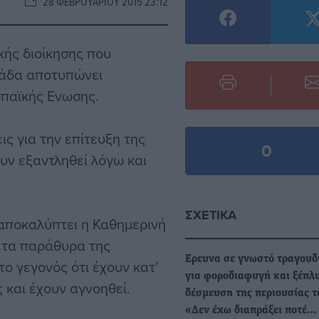
28 ΦΕΒΡΟΥΑΡΊΟΥ 2015 23:12
κής διοίκησης που
λάδα αποτυπώνει
ωπαϊκής Ενωσης.
ις για την επίτευξη της
0
υν εξαντληθεί λόγω και
ΣΧΕΤΙΚΆ
 αποκαλύπτει η Καθημερινή
 τα παράθυρα της
Ερευνα σε γνωστό τραγουδ
 γεγονός ότι έχουν κατ’
για φοροδιαφυγή και ξέπλ
 και έχουν αγνοηθεί.
δέσμευση της περιουσίας τ
«Δεν έχω διαπράξει ποτέ…