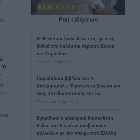
α
Ροή ειδήσεων
ύν
α
ι
Η Meridiam ξεκλειδώνει τις έρευνες
βυθού στη θαλάσσια περιοχή Κάσου
και Καρπάθου
κά
Τοπικές Ειδήσεις
•
πριν 9 ώρες
 Τι
»
Παρουσίαση βιβλίου του Α.
αι
Χατζημιχαήλ – Τιμητική εκδήλωση για
ουν
τους αυτοδιοικητικούς της Κω
Πολιτιστικά
•
πριν 10 ώρες
χνει
Εγκρίθηκε η ηλεκτρική διασύνδεση
Ρόδου και Κω μέσω υποβρύχιων
καλωδίων με την ηπειρωτική Ελλάδα