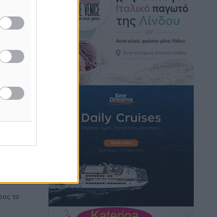
Hotels – Χατζηλαζάρου – Προχωρά
καινούργιο ξενοδοχείο στην Κω
Τοπικές Ειδήσεις
•
πριν 12 ώρες
για το
Αυτοκίνητο μπήκε παράνομα σε
μονόδρομο στο Μαστιχάρι –
Αναποδογύρισε όχημα με μητέρα και
5χρονο παιδί
Τοπικές Ειδήσεις
•
πριν 12 ώρες
“Η Ευρώπη αντιμετώπιζε το
προσφυγικό σαν ταινία τρόμου” – Η
ή της
συγκλονιστική μαρτυρία της Χαρούλας
ίδες
Γιασιράνη στον RV για τα γεγονότα που
του
οδήγησαν στο Σύμφωνο της Λέρου
Τοπικές Ειδήσεις
•
πριν 12 ώρες
ος το
Συναυλία με τον Γιάννη Κότσιρα στις