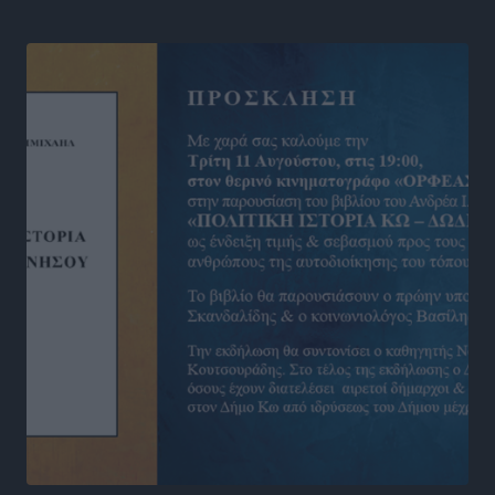
Αθλητικά
•
πριν 9 ώρες
Νέες ταυτότητες: Ποιοι πρέπει να τις αλλάξουν άμεσα
και ποιοι όχι
Ειδήσεις
•
πριν 9 ώρες
Στον Ιπποκράτη η Μαρία Βλάχου
Αθλητικά
•
πριν 10 ώρες
Οικονομική ενίσχυση για συντήρηση στο κλειστό της
Καρπάθου
Αθλητικά
•
πριν 10 ώρες
Στάθης Αντωνάς: Ένα βήμα πριν από επαγγελματικό
συμβόλαιο πυγμαχίας με MTGP και BXGP για Ευρώπη
και Αυστραλία
Αθλητικά
•
πριν 10 ώρες