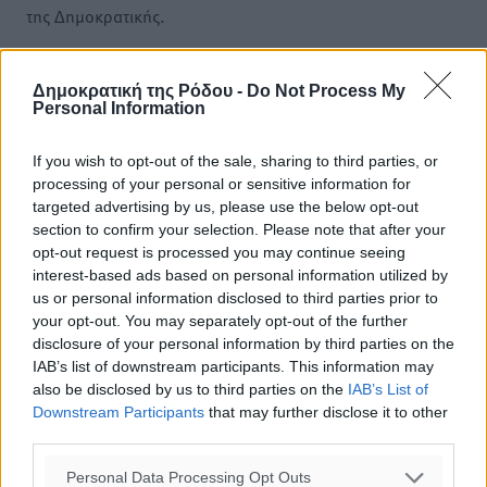
της Δημοκρατικής.
Δημοκρατική της Ρόδου -
Do Not Process My
Personal Information
o καιρός τώρα:
If you wish to opt-out of the sale, sharing to third parties, or
processing of your personal or sensitive information for
26
°
targeted advertising by us, please use the below opt-out
αίθριος καιρός
section to confirm your selection. Please note that after your
43
%
opt-out request is processed you may continue seeing
11
km/h
interest-based ads based on personal information utilized by
Δ-ΝΔ
us or personal information disclosed to third parties prior to
26
27
°/
°
your opt-out. You may separately opt-out of the further
disclosure of your personal information by third parties on the
06:17
IAB’s list of downstream participants. This information may
20:08
also be disclosed by us to third parties on the
IAB’s List of
πρόγνωση:
Downstream Participants
that may further disclose it to other
31
°
third parties.
ΣΑ
28
°
Personal Data Processing Opt Outs