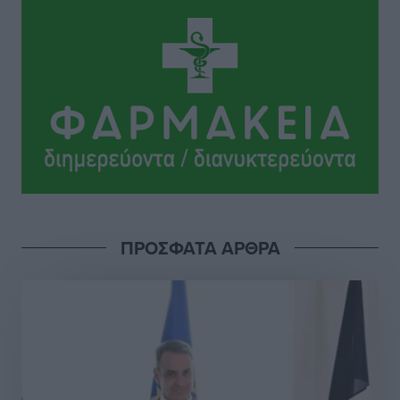
Ιππότες: Με το βλέμμα στραμμένο στο μέλλον
Αθλητικά
•
πριν 6 ώρες
ΠΑΜΕ ΣΤΟΙΧΗΜΑ: Περισσότερα από 95 εκατομμύρια
ευρώ σε κέρδη μοίρασε τον Ιούλιο
Αθλητικά
•
πριν 7 ώρες
Ολοκλήρωση του έργου αναβάθμισης των
υποδομών του Νεστορίδειου Μελάθρου
Τοπικές Ειδήσεις
•
πριν 7 ώρες
ΠΡΟΣΦΑΤΑ ΑΡΘΡΑ
Γ.Σ. Διαγόρας: Στα «κυανέρυθρα» ο Janni Pembe
Αθλητικά
•
πριν 8 ώρες
Σύλληψη 21χρονου για ναρκωτικά στη Ρόδο
Τοπικές Ειδήσεις
•
πριν 9 ώρες