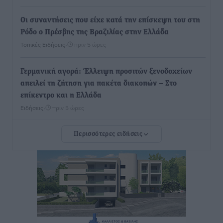
Οι συναντήσεις που είχε κατά την επίσκεψη του στη
Ρόδο ο Πρέσβης της Βραζιλίας στην Ελλάδα
Τοπικές Ειδήσεις
•
πριν 5 ώρες
Γερμανική αγορά: Έλλειψη προσιτών ξενοδοχείων
απειλεί τη ζήτηση για πακέτα διακοπών – Στο
επίκεντρο και η Ελλάδα
Ειδήσεις
•
πριν 5 ώρες
Περισσότερες ειδήσεις
Νέο ξενοδοχείο στη Ρόδο για την H Hotels –
Χατζηλαζάρου – Προχωρά καινούργιο ξενοδοχείο
στην Κω
Τοπικές Ειδήσεις
•
πριν 5 ώρες
Αυτοκίνητο μπήκε παράνομα σε μονόδρομο στο
Μαστιχάρι – Αναποδογύρισε όχημα με μητέρα και
5χρονο παιδί