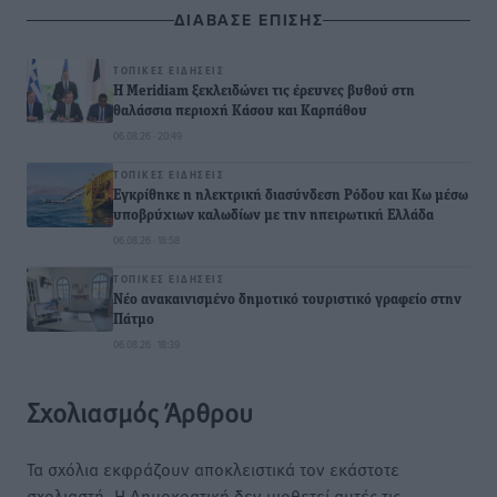
ΔΙΑΒΑΣΕ ΕΠΙΣΗΣ
ΤΟΠΙΚΈΣ ΕΙΔΉΣΕΙΣ
Η Meridiam ξεκλειδώνει τις έρευνες βυθού στη
θαλάσσια περιοχή Κάσου και Καρπάθου
06.08.26 · 20:49
ΤΟΠΙΚΈΣ ΕΙΔΉΣΕΙΣ
Εγκρίθηκε η ηλεκτρική διασύνδεση Ρόδου και Κω μέσω
υποβρύχιων καλωδίων με την ηπειρωτική Ελλάδα
06.08.26 · 18:58
ΤΟΠΙΚΈΣ ΕΙΔΉΣΕΙΣ
Νέο ανακαινισμένο δημοτικό τουριστικό γραφείο στην
Πάτμο
06.08.26 · 18:39
Σχολιασμός Άρθρου
Τα σχόλια εκφράζουν αποκλειστικά τον εκάστοτε
σχολιαστή. Η Δημοκρατική δεν υιοθετεί αυτές τις