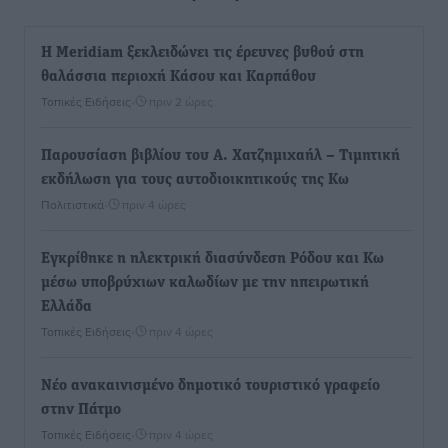
Η Meridiam ξεκλειδώνει τις έρευνες βυθού στη
θαλάσσια περιοχή Κάσου και Καρπάθου
Τοπικές Ειδήσεις
•
πριν 2 ώρες
Παρουσίαση βιβλίου του Α. Χατζημιχαήλ – Τιμητική
εκδήλωση για τους αυτοδιοικητικούς της Κω
Πολιτιστικά
•
πριν 4 ώρες
Εγκρίθηκε η ηλεκτρική διασύνδεση Ρόδου και Κω
μέσω υποβρύχιων καλωδίων με την ηπειρωτική
Ελλάδα
Τοπικές Ειδήσεις
•
πριν 4 ώρες
Νέο ανακαινισμένο δημοτικό τουριστικό γραφείο
στην Πάτμο
Τοπικές Ειδήσεις
•
πριν 4 ώρες