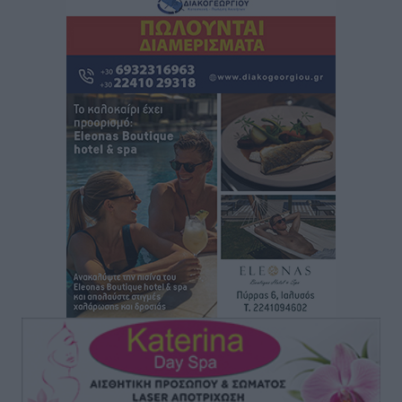
Τοπικές Ειδήσεις
•
πριν 5 ώρες
“Η Ευρώπη αντιμετώπιζε το προσφυγικό σαν ταινία
τρόμου” – Η συγκλονιστική μαρτυρία της Χαρούλας
Γιασιράνη στον RV για τα γεγονότα που οδήγησαν στο
Σύμφωνο της Λέρου
Τοπικές Ειδήσεις
•
πριν 6 ώρες
Συναυλία με τον Γιάννη Κότσιρα στις 21 Αυγούστου
Πολιτιστικά
•
πριν 6 ώρες
Έκτακτη συνεδρίαση της Δημοτικής Επιτροπής Ρόδου
αύριο Παρασκευή 7 Αυγούστου
Τοπικές Ειδήσεις
•
πριν 6 ώρες
ΑΕΡΑ: Δεν σταματάει να ενισχύεται, νέο απόκτημα ο
Μητρόπουλος