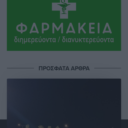
Ανατροπές στη Δημοτική Επιτροπή Ρόδου μετά την
ανεξαρτητοποίηση του Μιχαήλ Κορδίνα
Τοπικές Ειδήσεις
•
πριν 2 ώρες
Απόλλωνας Καλυθιών: Πιστός στρατιώτης του ο
Σουηδός του!
Αθλητικά
•
πριν 2 ώρες
Χατζηβασιλείου: Προτεραιότητα της ΕΕ η προστασία
ΠΡΟΣΦΑΤΑ ΑΡΘΡΑ
των εξωτερικών συνόρων
Ειδήσεις
•
πριν 3 ώρες
Κάρπαθος: Το πιο υποτιμημένο νησί είναι ένας
κρυφός παράδεισος στα Δωδεκάνησα
Τοπικές Ειδήσεις
•
πριν 3 ώρες
Ο Λαμπρος Φισφής στη Ρόδο στις 21 Σεπτεμβρίου