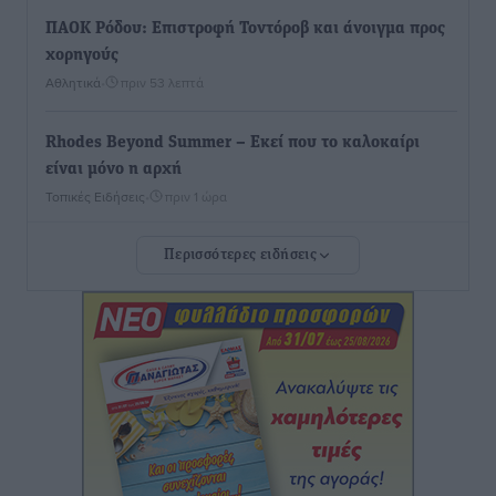
ΠΑΟΚ Ρόδου: Επιστροφή Τοντόροβ και άνοιγμα προς
χορηγούς
Αθλητικά
•
πριν 53 λεπτά
Rhodes Beyond Summer – Εκεί που το καλοκαίρι
είναι μόνο η αρχή
Τοπικές Ειδήσεις
•
πριν 1 ώρα
Περισσότερες ειδήσεις
Κικίλιας: Μειώθηκαν κατά 34% οι μεταναστευτικές
ροές στα θαλάσσια σύνορα
Ειδήσεις
•
πριν 1 ώρα
Κως: Γερμανός τουρίστας κέρδισε αποζημίωση 900
ευρώ επειδή δεν βρήκε ξαπλώστρες στις
οικογενειακές διακοπές του
Τοπικές Ειδήσεις
•
πριν 1 ώρα