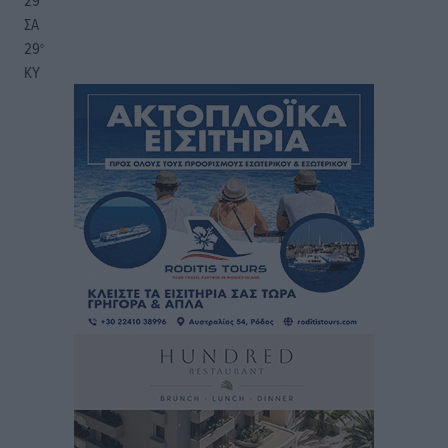
29
°
ΣΑ
29
°
ΚΥ