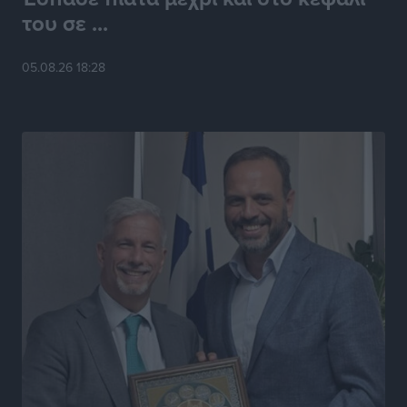
του σε ...
Α.Ο. Σταματίου: Τέλος ο Γιάννης Τσέρκης
Αθλητικά
•
πριν 5 ώρες
05.08.26 18:28
Η Aegean Regatta ανοίγει πανιά για 25η φορά στο
Βόρειοανατολικό Αιγαίο
Αθλητικά
•
πριν 5 ώρες
Στήριξη των πυροπλήκτων από την Ένωση Εταιρειών
Διαχείρισης Απαιτήσεων από Δάνεια και Πιστώσεις
Ειδήσεις
•
πριν 6 ώρες
Μαραθώνιος Ρόδου: Συνεχίζεται μέχρι το 2030 η
άκρως επιτυχημένη συνεργασία με την TUI
Αθλητικά
•
πριν 6 ώρες
ΔΕΥΑΡ: Εργασίες για την επισκευή βλάβης στην