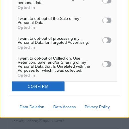
personal data.
Ο.Φ. Ιστρίου: Καρέ ανανεώσεων σε άξονα και
Opted In
μετόπισθεν
Αθλητικά
•
πριν 4 λεπτά
I want to opt-out of the Sale of my
Personal Data.
Opted In
Επικός Εργκίν Αταμάν στη Σύμη: Έσπασε πιάτα μέχρι
I want to opt-out of processing my
και στο κεφάλι του σε εστιατόριο ακούγοντας Άννα
Personal Data for Targeted Advertising.
Opted In
Βίσση
Τοπικές Ειδήσεις
•
πριν 10 λεπτά
I want to opt-out of Collection, Use,
Retention, Sale, and/or Sharing of my
Personal Data that Is Unrelated with the
Στο Επιμελητήριο Δωδεκανήσου σήμερα ο Πρέσβης
Purposes for which it was collected.
Opted In
της Βραζιλίας Laudemar Aguiar
Τοπικές Ειδήσεις
•
πριν 40 λεπτά
CONFIRM
To δημογραφικό πρόβλημα στα νησιά κυριάρχησε στη
συνάντηση του Φώτη Μάγγου με τον πρόεδρο της
Data Deletion
Data Access
Privacy Policy
HOPEgenesis
Τοπικές Ειδήσεις
•
πριν 50 λεπτά