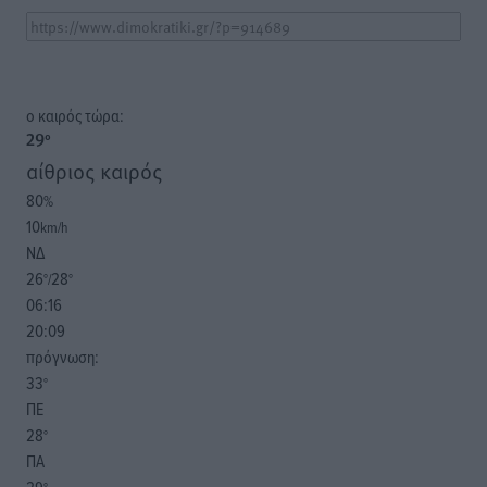
o καιρός τώρα:
29
°
αίθριος καιρός
80
%
10
km/h
ΝΔ
26
28
°/
°
06:16
20:09
πρόγνωση:
33
°
ΠΕ
28
°
ΠΑ