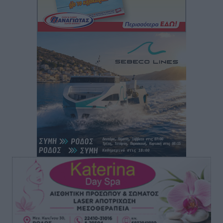
Ο γεωεντοπισμός μέσω 112 «έσωσε» Δανό περιπατητή
στη Ρόδο
Τοπικές Ειδήσεις
•
πριν 1 ώρα
Σύμη: Ανασύρθηκε σορός άνδρα – Εξετάζεται αν είναι
ο 8ος Γερμανός που αγνοούνταν μετά την παράσυρσή
ιστιοφόρου
Τοπικές Ειδήσεις
•
πριν 1 ώρα
Ερώτηση στην Ευρωπαϊκή Επιτροπή για τις
αλλεπάλληλες πυρκαγιές που ξεσπούν από μονάδες
ανακύκλωσης και ΧΥΤΑ και την επικίνδυνη έκθεση
σε καρκινογόνες τοξικές ουσίες
Ειδήσεις
•
πριν 1 ώρα
Συλλυπητήριο μήνυμα του Δημάρχου Ρόδου
Αλέξανδρου Κολιάδη για την απώλεια του Θοδωρή
Παπαθεοδώρου