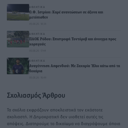
ΑΘΛΗΤΙΚΆ
Ο.Φ. Ιστρίου: Καρέ ανανεώσεων σε άξονα και
μετόπισθεν
05.08.26 · 18:34
ΑΘΛΗΤΙΚΆ
ΠΑΟΚ Ρόδου: Επιστροφή Τοντόροβ και άνοιγμα προς
χορηγούς
05.08.26 · 17:44
ΑΘΛΗΤΙΚΆ
Αναγέννηση Ασφενδιού: Με Ζαχαρία Ήλιο κάτω από τα
δοκάρια
05.08.26 · 16:44
Σχολιασμός Άρθρου
Τα σχόλια εκφράζουν αποκλειστικά τον εκάστοτε
σχολιαστή. Η Δημοκρατική δεν υιοθετεί αυτές τις
απόψεις. Διατηρούμε το δικαίωμα να διαγράψουμε όποια