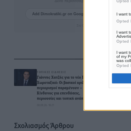
Opted 
Δείτε περισσότερα άρθρα μας στα αποτελέσ
I want t
Add Dimokratiki.gr on Google ↗
Ακολουθήστ
Opted 
Στο Google News πατήστε ★ Ακολουθ
I want 
Advertis
Opted 
I want t
of my P
Δ
was col
Opted 
ΤΟΠΙΚΈΣ ΕΙΔΉΣΕΙΣ
Γιάννης Χατζής για το νέο Ειδικό
Χωροταξικό: Οι βασικοί οριζόντιοι
περιορισμοί παραμένουν –
Κίνδυνος για επενδύσεις,
περιουσίες και τοπική ανάπτυξη
0
08.08.26 · 18:21
Σχολιασμός Άρθρου