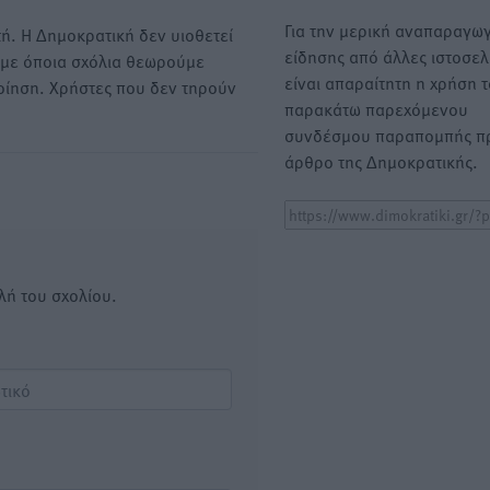
Για την μερική αναπαραγωγ
ή. Η Δημοκρατική δεν υιοθετεί
είδησης από άλλες ιστοσελ
υμε όποια σχόλια θεωρούμε
είναι απαραίτητη η χρήση 
οίηση. Χρήστες που δεν τηρούν
παρακάτω παρεχόμενου
συνδέσμου παραπομπής πρ
άρθρο της Δημοκρατικής.
λή του σχολίου.