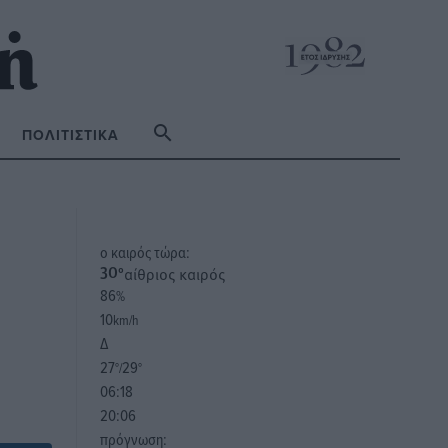
ΠΟΛΙΤΙΣΤΙΚΆ
o καιρός τώρα:
αίθριος καιρός
30
°
86
%
10
km/h
Δ
27
29
°/
°
06:18
20:06
πρόγνωση: