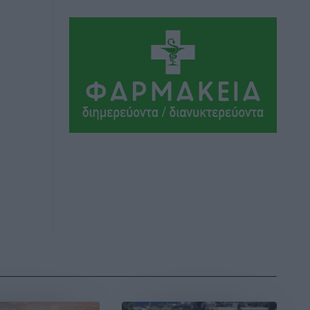
Συνελήφθησαν έξι άτομα για
ηχορύπανση από καταστήματα στο
Νότιο Αιγαίο
Τοπικές Ειδήσεις
•
πριν 7 ώρες
15 Αυγούστου 2026: Πώς θα
πληρωθούν όσοι εργαστούν την αργία –
Τι ισχύει για πενθήμερο, εξαήμερο και
άδειες
Ειδήσεις
•
πριν 7 ώρες
Πλούσιο πολιτιστικό πρόγραμμα τον
Αύγουστο από τον Δήμο Ρόδου
Πολιτιστικά
•
πριν 7 ώρες
Βασίλης Υψηλάντης: Ξεμπλοκάρει η
έκδοση και παραχώρηση οριστικών