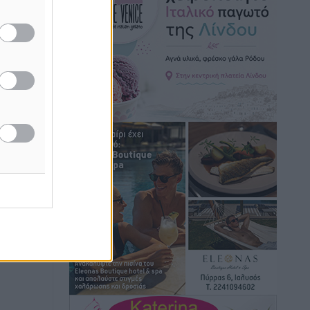
Χωρίς υποχρεωτική παρουσία μικρών
στη 12άδα
Αθλητικά
•
πριν 6 ώρες
Ο Πελεκάνος, οι ανεμογεννήτριες και
μια κοινότητα που κανείς δεν ρώτησε
Δημο-Κρίσεις
•
πριν 6 ώρες
Η Ρόδος περιμένει και οι θεσμοί της
λογομαχούν
ουρίστες
Δημο-Κρίσεις
•
πριν 7 ώρες
ς και 55
Τα Γλυπτά του Παρθενώνα ως
προσωπικό δώρο στον Τραμπ
Δημο-Κρίσεις
•
πριν 7 ώρες
Το στενό της Κρεμαστής μπήκε στη