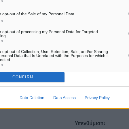
In
ματα αναζήτησης
o opt-out of the Sale of my Personal Data.
ε μας στο Google News ★ ↗
In
ήστε
to opt-out of processing my Personal Data for Targeted
ing.
In
o opt-out of Collection, Use, Retention, Sale, and/or Sharing
ersonal Data that Is Unrelated with the Purposes for which it
ΙΑΒΑΣΕ ΕΠΙΣΗΣ
lected.
In
ΤΟΠΙΚΈΣ ΕΙΔΉΣΕΙΣ
ΤΟΠΙΚΈΣ ΕΙΔΉΣΕΙΣ
Στον Άγιο Νικόλαο Χάλκης
Ρόδος: «Βουλιάζει» από τ
CONFIRM
ανοίγει ξανά το ανανεωμένο
– Πάνω από 1 εκατ. επιβάτε
εκκλησιαστικό μουσείο από τη
κρουαζιερόπλοια
Λέσχη Lions Χάλκης
08.08.26 · 17:57
Data Deletion
Data Access
Privacy Policy
8.08.26 · 18:07
Υπενθύμιση: