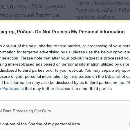
Η Δ/νση Περιβάλλοντος κα
ας από την οδό Κομνηνών
Πρασίνου του Δήμου Ρόδο
έρω χρονικό διάστημα.
προβεί σε κλάδεμα…
κλοφορίας θα ληφθούν όλα
ς.
ική της Ρόδου -
Do Not Process My Personal Information
Συνέχιση Εργασιών Κατασ
Νέου Καταθλιπτικού Αγωγ
to opt-out of the sale, sharing to third parties, or processing of your per
Ύδρευσης από τη Δεξαμενή
ργασία σας, με σκοπό την
formation for targeted advertising by us, please use the below opt-out s
Κεραμιδένια έως την Οδό
ριοχή.
r selection. Please note that after your opt-out request is processed y
Δευκαλίωνος
eing interest-based ads based on personal information utilized by us or
Η Δημοτική Επιχείρηση Ύδ
disclosed to third parties prior to your opt-out. You may separately opt-
losure of your personal information by third parties on the IAB’s list of
και Αποχέτευσης Ρόδου (Δ
. This information may also be disclosed by us to third parties on the
IA
ενημερώνει τους κατοίκου
Participants
that may further disclose it to other third parties.
#κυκλοφορία
l Data Processing Opt Outs
o opt-out of the Sharing of my personal data.