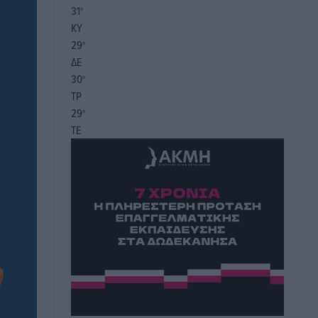
31
°
ΚΥ
29
°
ΔΕ
30
°
ΤΡ
29
°
ΤΕ