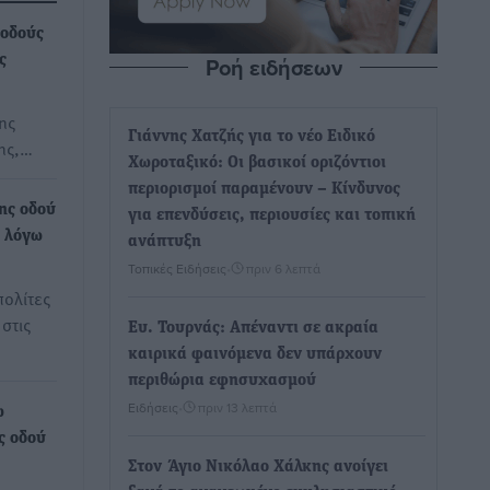
 οδούς
Ροή ειδήσεων
ς
ης
Γιάννης Χατζής για το νέο Ειδικό
ης,…
Χωροταξικό: Οι βασικοί οριζόντιοι
περιορισμοί παραμένουν – Κίνδυνος
ης οδού
για επενδύσεις, περιουσίες και τοπική
 λόγω
ανάπτυξη
Τοπικές Ειδήσεις
•
πριν 6 λεπτά
πολίτες
στις
Ευ. Τουρνάς: Απέναντι σε ακραία
καιρικά φαινόμενα δεν υπάρχουν
περιθώρια εφησυχασμού
Ειδήσεις
•
πριν 13 λεπτά
ω
ς οδού
Στον Άγιο Νικόλαο Χάλκης ανοίγει