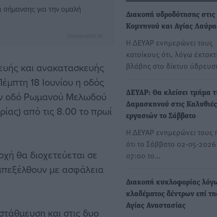
 σήμανσης για την ομαλή
Διακοπή υδροδότησης στις
Κομνηνού και Αγίας Λαύρα
Dimokratiki AI
Η ΔΕΥΑΡ ενημερώνει τους
κατοίκους ότι, λόγω έκτακτ
βλάβης στο δίκτυο ύδρευσ
κευής και ανακατασκευής
Πέμπτη 18 Ιουνίου η οδός
ΔΕΥΑΡ: Θα κλείσει τμήμα τ
ην οδό Ρωμανού Μελωδού
Δαμασκηνού στις Καλυθιές
ίας) από τις 8.00 το πρωί
εργασιών το Σάββατο
Η ΔΕΥΑΡ ενημερώνει τους 
ότι το Σάββατο 02-05-2026 
χή θα διοχετεύεται σε
07:00 το…
απεξέλθουν με ασφάλεια
Διακοπή κυκλοφορίας λόγ
κλαδέματος δέντρων επί τη
Αγίας Αναστασίας
στάθμευση και στις δυο