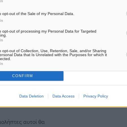
In
ν μετά τη ρύθμιση έχει
λλά είναι αυξημένη και
o opt-out of the Sale of my Personal Data.
σε αυτή και τα δάνεια
In
to opt-out of processing my Personal Data for Targeted
ing.
In
ώτατου ορίου στον
o opt-out of Collection, Use, Retention, Sale, and/or Sharing
του δανείου σε ευρώ.
ersonal Data that Is Unrelated with the Purposes for which it
lected.
In
εξοφλήσει το αρχικό ποσό
CONFIRM
λαγματική ισοτιμία και την
υτό διογκώθηκε, ενώ η μη
ύτερη διόγκωση της
Data Deletion
Data Access
Privacy Policy
ειολήπτες αυτοί θα