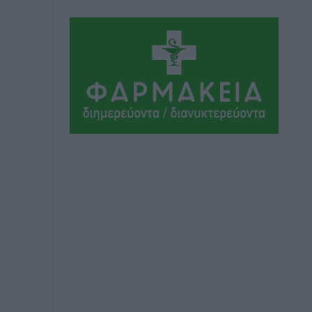
Ήλιο κάτω από τα δοκάρια
Αθλητικά
•
πριν 4 ώρες
Κατταβιά: Πρόεδρος ο Μανώλης
Φραντζής, απέκτησε τον νεαρό
Καρακασιάν
Αθλητικά
•
πριν 4 ώρες
Ιάλυσος: Ένας Οικονομίδης στο…
Οικονομίδειο!
Αθλητικά
•
πριν 5 ώρες
Ηρακλής Μαριτσών: “Πρώτη” με δύο
ακόμα παρόντες, πάει κανονικά στον
Σωτήρα
Αθλητικά
•
πριν 5 ώρες
Ανατροπές στη Δημοτική Επιτροπή