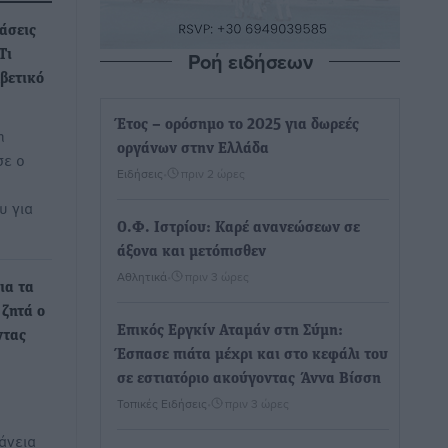
άσεις
Ροή ειδήσεων
Τι
λβετικό
Έτος – ορόσημο το 2025 για δωρεές
η
οργάνων στην Ελλάδα
σε ο
Ειδήσεις
•
πριν 2 ώρες
υ για
Ο.Φ. Ιστρίου: Καρέ ανανεώσεων σε
άξονα και μετόπισθεν
Αθλητικά
•
πριν 3 ώρες
ια τα
 ζητά ο
Επικός Εργκίν Αταμάν στη Σύμη:
ντας
Έσπασε πιάτα μέχρι και στο κεφάλι του
σε εστιατόριο ακούγοντας Άννα Βίσση
Τοπικές Ειδήσεις
•
πριν 3 ώρες
άνεια