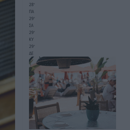
28
°
ΠΑ
29
°
ΣΑ
29
°
ΚΥ
29
°
ΔΕ