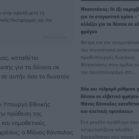
Μητσοτάκης: Οι έξι παρεμβ
 στην οφειλή μετά τη
για τη στεγαστική κρίση – 
ικής πλατφόρμας για την
αλλάζει για τα δάνεια σε ε
φράγκο
Dimokratiki AI
Μέτρα για την αντιμετώπισ
του στεγαστικού ανακοίνω
ας, καταθέτει
πρωθυπουργός Κυριάκος
Μητσοτάκης στην ομιλία το
ισης για τα δάνεια σε
τον προϋπολογισμό στη…
 σε αυτήν όσο το δυνατόν
Νέα και τολμηρή ρύθμιση γ
δάνεια σε ελβετικό φράγκο
ν Υπουργό Εθνικής
Μάνος Κόνσολας καταθέτο
την πρόθεση της
και σχετικές προτάσεις»
 και νομοθετικές
Ένα μεγάλο πρόβλημα που
αντιμετωπίζουν χιλιάδες
ύ χρέους, ο Μάνος Κόνσολας
δανειολήπτες που πήραν δ