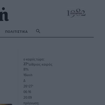
ΠΟΛΙΤΙΣΤΙΚΆ
o καιρός τώρα:
αίθριος καιρός
27
°
81
%
16
km/h
Δ
26
27
°/
°
06:16
20:09
πρόγνωση: