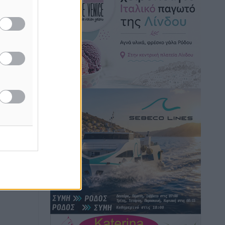
Κικίλιας: Μειώθηκαν κατά 34% οι
μεταναστευτικές ροές στα θαλάσσια
σύνορα
Ειδήσεις
•
πριν 4 ώρες
Κως: Γερμανός τουρίστας κέρδισε
αποζημίωση 900 ευρώ επειδή δεν
βρήκε ξαπλώστρες στις οικογενειακές
διακοπές του
Τοπικές Ειδήσεις
•
πριν 4 ώρες
Ο γεωεντοπισμός μέσω 112 «έσωσε»
Δανό περιπατητή στη Ρόδο
Τοπικές Ειδήσεις
•
πριν 4 ώρες
Σύμη: Ανασύρθηκε σορός άνδρα –