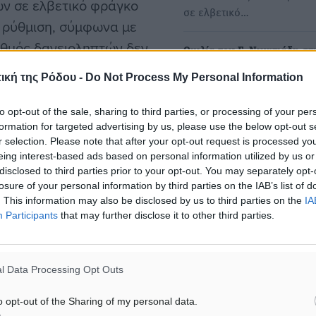
ών σε ελβετικό φράγκο
σε ελβετικό…
ή ρύθμιση, σύμφωνα με
ιθμός δανειοληπτών δεν
Ομιλία του Γ. Νικητιάδη σ
ν πληροί τα κριτήρια.
για κόκκινα δάνεια και ελβ
ική της Ρόδου -
Do Not Process My Personal Information
φράγκο
Τις προτάσεις του ΠΑΣΟΚ γι
υς οποίους οι δανειολήπτες
to opt-out of the sale, sharing to third parties, or processing of your per
αντιμετώπιση του ιδιωτικού
formation for targeted advertising by us, please use the below opt-out s
ενταχθούν στη ρύθμιση:
χρέους που αγγίζει…
r selection. Please note that after your opt-out request is processed y
eing interest-based ads based on personal information utilized by us or
απόφαση από τον Άρειο
disclosed to third parties prior to your opt-out. You may separately opt-
Βασίλης Α. Υψηλάντης:
losure of your personal information by third parties on the IAB’s list of
«Αντιμετωπίζεται από την
. This information may also be disclosed by us to third parties on the
IA
Participants
that may further disclose it to other third parties.
Κυβέρνηση το πρόβλημα με
δάνεια σε ελβετικό φράγκο
ετικό φράγκο σε ευρώ
Ο Βουλευτής Δωδεκανήσου
έχει δημιουργηθεί και κατά
l Data Processing Opt Outs
Κοσμήτορας της Βουλής, Β
ση.
Νικόλαος Α. Υψηλάντης, εί
o opt-out of the Sharing of my personal data.