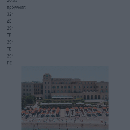
20:05
πρόγνωση:
32
°
ΔΕ
29
°
ΤΡ
29
°
ΤΕ
29
°
ΠΕ