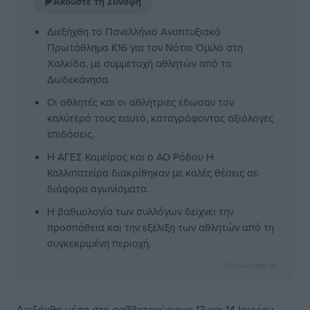
▶
Ακούστε τη Σύνοψη
Διεξήχθη το Πανελλήνιο Αναπτυξιακό
Πρωτάθλημα Κ16 για τον Νότιο Όμιλο στη
Χαλκίδα, με συμμετοχή αθλητών από τα
Δωδεκάνησα.
Οι αθλητές και οι αθλήτριες έδωσαν τον
καλύτερό τους εαυτό, καταγράφοντας αξιόλογες
επιδόσεις.
Η ΑΓΕΣ Καμείρος και ο ΑΟ Ρόδου Η
Καλλιπατείρα διακρίθηκαν με καλές θέσεις σε
διάφορα αγωνίσματα.
Η βαθμολογία των συλλόγων δείχνει την
προσπάθεια και την εξέλιξη των αθλητών από τη
συγκεκριμένη περιοχή.
Dimokratiki AI
Διεξήχθη μέσα στο σαββατοκύριακο 13 και 14 Ιουνίου