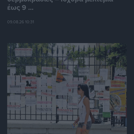
έως 9 ...
Δύο σχολεία της Λέρου αλλάζουν όψη με δωρεά
αγάπης για τα παιδιά
09.08.26 10:31
Τοπικές Ειδήσεις
•
πριν 16 ώρες
Τουρισμός: Με θετικό πρόσημο έως τώρα η χρονιά,
παρά τα σκαμπανεβάσματα
Ειδήσεις
•
πριν 16 ώρες
Χαρ. Ναβροζίδης στον RV «Σε τρία χρόνια θα είμαστε
η πιο ψηφιακή Περιφέρεια της χώρας» Δημοπρατείται
το έργο ψηφιακού μετασχηματισμού
Τοπικές Ειδήσεις
•
πριν 16 ώρες
Airbnb vs ξενοδοχεία – Πώς αλλάζει ο χάρτης της
φιλοξενίας
Ειδήσεις
•
πριν 16 ώρες