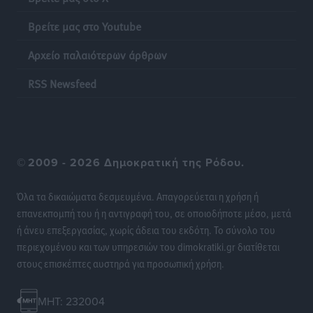
τον Δήμο Ρόδου
Πολιτιστικά
•
πριν 24 ώρες
Βρείτε μας στο Youtube
Αρχείο παλαιότερων άρθρων
Βασίλης Υψηλάντης: Ξεμπλοκάρει η έκδοση και
παραχώρηση οριστικών τίτλων κυριότητας για 224
RSS Newsfeed
εργατικές κατοικίες στη Ρόδο
Τοπικές Ειδήσεις
•
πριν 24 ώρες
ΣΕΓΑΣ: Πιστώθηκαν τα έξοδα μετακίνησης του
©
2009 - 2026 Δημοκρατική της Ρόδου.
Πανελληνίου Πρωταθλήματος Κ20 στα σωματεία
Αθλητικά
•
πριν 24 ώρες
Όλα τα δικαιώματα δεσμευμένα. Απαγορεύεται η χρήση ή
επανεκπομπή του ή η αντιγραφή του, σε οποιοδήποτε μέσο, μετά
Ευρωπαϊκό Πρωτάθλημα Στίβου: Πότε αγωνίζονται η
ή άνευ επεξεργασίας, χωρίς άδεια του εκδότη. Το σύνολο του
Μαγκούλια, η Σπανουδάκη και ο Κριτούλης
περιεχομένου και των υπηρεσιών του dimokratiki.gr διατίθεται
Αθλητικά
•
πριν 24 ώρες
στους επισκέπτες αυστηρά για προσωπική χρήση.
Εθνική Παίδων: Ο Χριστοδούλου και η καλύτερη
MHT: 232004
φουρνιά των τελευταίων ετών