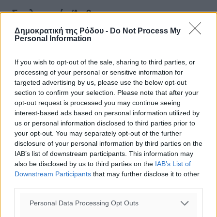
Σχολιασμός Άρθρου
Δημοκρατική της Ρόδου -
Do Not Process My
Τα σχόλια εκφράζουν αποκλειστικά τον εκάστοτε
Personal Information
σχολιαστή. Η Δημοκρατική δεν υιοθετεί αυτές τις
απόψεις. Διατηρούμε το δικαίωμα να διαγράψουμε όποια
If you wish to opt-out of the sale, sharing to third parties, or
σχόλια θεωρούμε προσβλητικά ή περιέχουν ύβρεις, χωρίς
processing of your personal or sensitive information for
targeted advertising by us, please use the below opt-out
καμμία προειδοποίηση. Χρήστες που δεν τηρούν τους
section to confirm your selection. Please note that after your
όρους χρήσης αποκλείονται.
opt-out request is processed you may continue seeing
interest-based ads based on personal information utilized by
us or personal information disclosed to third parties prior to
Προσθέστε ένα σχόλιο
your opt-out. You may separately opt-out of the further
disclosure of your personal information by third parties on the
IAB’s list of downstream participants. This information may
also be disclosed by us to third parties on the
IAB’s List of
Το E-mail δεν θα δημοσιευτεί.
Downstream Participants
that may further disclose it to other
Πρέπει να συμπληρωθούν όλα τα πεδία για την
third parties.
υποβολή του σχολίου.
Personal Data Processing Opt Outs
Όνοματεπώνυμο
Email