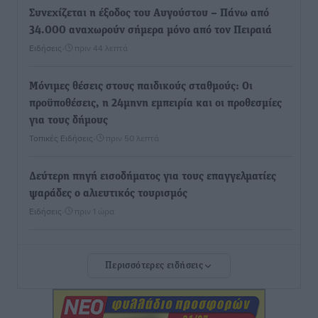
Συνεχίζεται η έξοδος του Αυγούστου – Πάνω από
34.000 αναχωρούν σήμερα μόνο από τον Πειραιά
Ειδήσεις
•
πριν 44 λεπτά
Μόνιμες θέσεις στους παιδικούς σταθμούς: Οι
προϋποθέσεις, η 24μηνη εμπειρία και οι προθεσμίες
για τους δήμους
Τοπικές Ειδήσεις
•
πριν 50 λεπτά
Δεύτερη πηγή εισοδήματος για τους επαγγελματίες
ψαράδες ο αλιευτικός τουρισμός
Ειδήσεις
•
πριν 1 ώρα
Ακαθάριστα οικόπεδα: Τι γίνεται όταν ο ιδιοκτήτης
Περισσότερες ειδήσεις
δεν τα καθαρίσει – Πώς κινούνται δήμοι και ΠΣ,
ποιος πληρώνει τον λογαριασμό
Τοπικές Ειδήσεις
•
πριν 1 ώρα