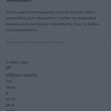
Για την μερική αναπαραγωγή της είδησης από άλλες
ιστοσελίδες είναι απαραίτητη η χρήση του παρακάτω
παρεχόμενου συνδέσμου παραπομπής προς το άρθρο
της Δημοκρατικής.
o καιρός τώρα:
29
°
αίθριος καιρός
56
%
13
km/h
Β
30
31
°/
°
06:19