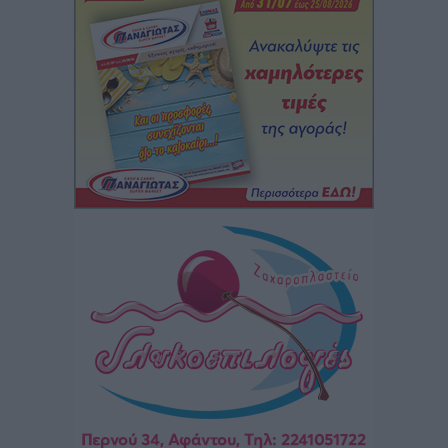
Πού κινούνται οι κρατήσεις last minute σε Ελλάδα
από Γερμανούς
Ειδήσεις
•
πριν 1 ώρα
Οδηγός στη Ρόδο τράκαρε σταθμευμένο αυτοκίνητο,
παρέσυρε 72χρονο και διέφυγε
Τοπικές Ειδήσεις
•
πριν 1 ώρα
Το νέο Ειδικό Χωροταξικό για τον Τουρισμό
ξανασχεδιάζει τον επενδυτικό χάρτη της Ρόδου
Τοπικές Ειδήσεις
•
πριν 2 ώρες
Γιάννης Βασιλάκης: «Η Πρωτοβάθμια Φροντίδα
Υγείας πρέπει να φτάνει σε κάθε γωνιά – Ενισχύουμε
τις δομές, δεν τις αποδυναμώνουμε»
Συνεντεύξεις
•
πριν 2 ώρες