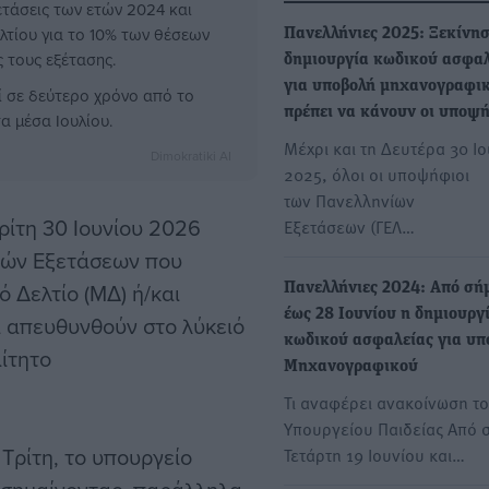
ετάσεις των ετών 2024 και
τίου για το 10% των θέσεων
Πανελλήνιες 2025: Ξεκίνησ
 τους εξέτασης.
δημιουργία κωδικού ασφαλ
για υποβολή μηχανογραφικ
 σε δεύτερο χρόνο από το
πρέπει να κάνουν οι υποψή
α μέσα Ιουλίου.
Μέχρι και τη Δευτέρα 30 Ι
Dimokratiki AI
2025, όλοι οι υποψήφιοι
των Πανελληνίων
Τρίτη 30 Ιουνίου 2026
Εξετάσεων (ΓΕΛ…
ικών Εξετάσεων που
Δελτίο (ΜΔ) ή/και
Πανελλήνιες 2024: Από σή
έως 28 Ιουνίου η δημιουργ
 απευθυνθούν στο λύκειό
κωδικού ασφαλείας για υπ
ίτητο
Μηχανογραφικού
Τι αναφέρει ανακοίνωση τ
Υπουργείου Παιδείας Από 
Τρίτη, το υπουργείο
Τετάρτη 19 Ιουνίου και…