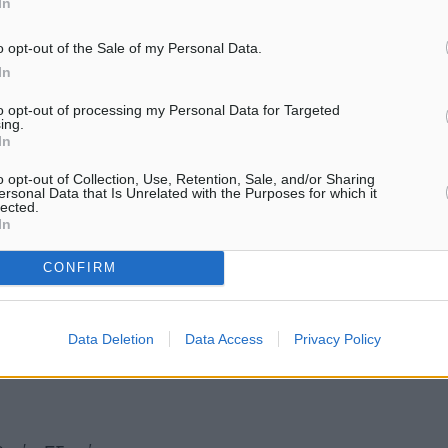
είας
In
o opt-out of the Sale of my Personal Data.
πει να προσέλθουν στο
In
ό κωδικό ασφαλείας
to opt-out of processing my Personal Data for Targeted
ing.
In
ς Εξετάσεις ΓΕΛ ή ΕΠΑΛ
o opt-out of Collection, Use, Retention, Sale, and/or Sharing
ersonal Data that Is Unrelated with the Purposes for which it
ήριο (οι υποψήφιοι ΓΕΛ)
lected.
In
Λ), προκειμένου στη
 τους στην Τριτοβάθμια
CONFIRM
ς σε Δημόσιες ΣΑΕΚ
η που κάποιος υποψήφιος
Data Deletion
Data Access
Privacy Policy
ς ασφαλείας (password)