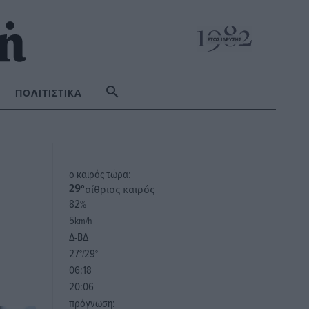
ΠΟΛΙΤΙΣΤΙΚΆ
o καιρός τώρα:
αίθριος καιρός
29
°
82
%
5
km/h
Δ-ΒΔ
27
29
°/
°
06:18
20:06
πρόγνωση: