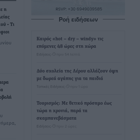
ε η
Ροή ειδήσεων
είας
ού - Τι
φιοι
Καιρός «hot – dry – windy» τις
ουνίου
επόμενες 48 ώρες στη χώρα
Ειδήσεις
•
πριν 54 λεπτά
Δύο σχολεία της Λέρου αλλάζουν όψη
με δωρεά αγάπης για τα παιδιά
μερα
Τοπικές Ειδήσεις
•
πριν 1 ώρα
ία
οβολή
Τουρισμός: Με θετικό πρόσημο έως
τώρα η χρονιά, παρά τα
ου
σκαμπανεβάσματα
σήμερα,
Ειδήσεις
•
πριν 2 ώρες