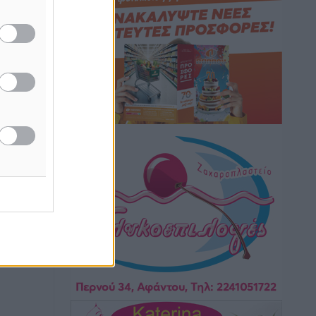
καιρικά φαινόμενα δεν υπάρχουν
περιθώρια εφησυχασμού
Ειδήσεις
•
πριν 2 ώρες
Στον Άγιο Νικόλαο Χάλκης ανοίγει
ξανά το ανανεωμένο εκκλησιαστικό
μουσείο από τη Λέσχη Lions Χάλκης
Τοπικές Ειδήσεις
•
πριν 2 ώρες
Ρόδος: «Βουλιάζει» από τουρίστες –
Πάνω από 1 εκατ. επιβάτες και 55
κρουαζιερόπλοια
Τοπικές Ειδήσεις
•
πριν 2 ώρες
Γ’ Εθνική Κατηγορία: Οι ημερομηνίες
των αγωνιστικών της κανονικής
περιόδου
Αθλητικά
•
πριν 8 ώρες