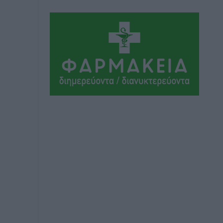
Τα Γλυπτά του Παρθενώνα ως
προσωπικό δώρο στον Τραμπ
Δημο-Κρίσεις
•
πριν 8 ώρες
Το στενό της Κρεμαστής μπήκε στη
λίστα των 7 θαυμάτων της αναμονής
Δημο-Κρίσεις
•
πριν 8 ώρες
ΣΕΤΕ: Σημαντική θεσμική εξέλιξη η
ΚΥΑ για το ΕΧΠ για τον τουρισμό
Ειδήσεις
•
πριν 9 ώρες
Γ. Χατζημάρκος: “Δύο μεγάλες
δεσμεύσεις Γεωργιάδη” – Κίνητρα για
τους γιατρούς των νησιών και
συνεργασία Ρόδου με το Αττικόν για το
Ακτινοθεραπευτικό
Τοπικές Ειδήσεις
•
πριν 9 ώρες