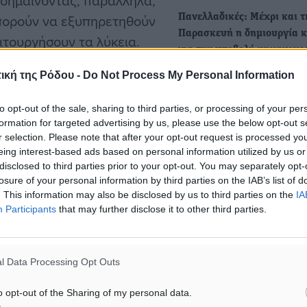
ισημαίνοντας, παράλληλα,
μπορούν να εξυπηρετηθούν
Πανελλαδικές: Μέχρι και τ
Παρασκευή η δημιουργία 
ειτουργήσουν τα λύκεια.
για την υποβολή μηχανογρ
Οι υποψήφιοι που ενδιαφέ
ική της Ρόδου -
Do Not Process My Personal Information
ηνίες μπορούν να
να υποβάλουν Μηχανογραφ
τελειόφοιτοι, ακόμα και
και Παράλληλο Μηχανογρ
to opt-out of the sale, sharing to third parties, or processing of your per
συμμετοχή στις
πρέπει να…
formation for targeted advertising by us, please use the below opt-out s
r selection. Please note that after your opt-out request is processed y
υν κωδικό ασφαλείας
eing interest-based ads based on personal information utilized by us or
αγωγή τους σε Δημόσιες
Πανελλαδικές Εξετάσεις -
disclosed to third parties prior to your opt-out. You may separately opt-
Αντίστροφη μέτρηση για τ
losure of your personal information by third parties on the IAB’s list of
υποβολή Μηχανογραφικού κ
. This information may also be disclosed by us to third parties on the
IA
Participants
that may further disclose it to other third parties.
βάσεις εισαγωγής
ο αφορά στην εισαγωγή
Μέχρι την ερχόμενη Πέμπτ
ληλο Μηχανογραφικό
Ιουλίου 2026, θα είναι ανο
l Data Processing Opt Outs
ηλεκτρονική…
o opt-out of the Sharing of my personal data.