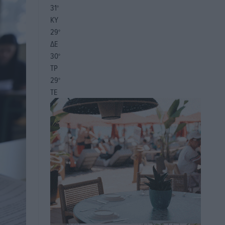
31
°
ΚΥ
29
°
ΔΕ
30
°
ΤΡ
29
°
ΤΕ