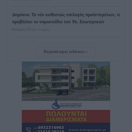
Δημόσιο: Το νέο καθεστώς επιλογής προϊσταμένων, τι
προβλέπει το νομοσχέδιο του Υπ. Εσωτερικών
Ειδήσεις
•
πριν 2 ώρες
Ποιες κατηγορίες καταστημάτων συγκεντρώνουν τη
Περισσότερες ειδήσεις
μεγαλύτερη κίνηση
Ειδήσεις
•
πριν 2 ώρες
Αστυπάλαια: Το φως που μένει αναμμένο στο κάστρο
Τοπικές Ειδήσεις
•
πριν 2 ώρες
Τουρισμός: «Φτωχός συγγενής κάμπινγκ και
τροχόσπιτα
Ειδήσεις
•
πριν 2 ώρες
Έφυγε από τη ζωή ο επί σειρά ετών εφημέριος στον