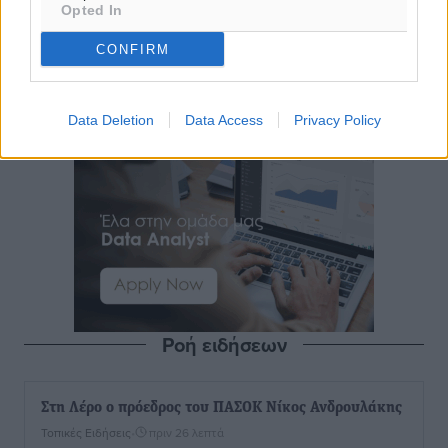
Opted In
CONFIRM
Data Deletion
Data Access
Privacy Policy
Ροή ειδήσεων
Στη Λέρο ο πρόεδρος του ΠΑΣΟΚ Νίκος Ανδρουλάκης
Τοπικές Ειδήσεις
•
πριν 26 λεπτά