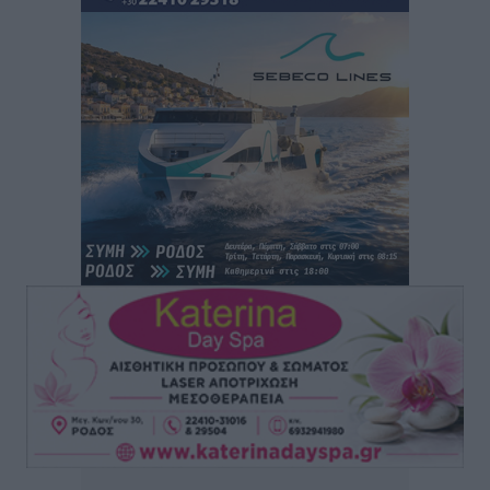
ιερό Ναό του Αγίου Νικολάου Παστίδας Μιχαήλ
Καψάλης
Τοπικές Ειδήσεις
•
πριν 20 ώρες
Αποκαλυπτήρια για την «Ατζέντα 2030» από το βήμα
της ΔΕΘ
Ειδήσεις
•
πριν 22 ώρες
Από την παράδοση της Ρόδου στα ερευνητικά
εργαστήρια: Το μελεκούνι αποκτά διεθνές
επιστημονικό ενδιαφέρον
Πολιτιστικά
•
πριν 22 ώρες
Επίσκεψη θα πραγματοποιήσει στη Λέρο τον
Σεπτέμβριο η Όλγα Κεφαλογιάννη
Τοπικές Ειδήσεις
•
πριν 23 ώρες