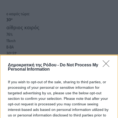
o καιρός τώρα:
30
°
αίθριος καιρός
76
%
11
km/h
Β-ΒΑ
30
31
°/
°
06:20
Δημοκρατική της Ρόδου -
Do Not Process My
20:04
Personal Information
πρόγνωση:
31
°
If you wish to opt-out of the sale, sharing to third parties, or
ΤΡ
processing of your personal or sensitive information for
28
°
targeted advertising by us, please use the below opt-out
ΤΕ
section to confirm your selection. Please note that after your
29
°
opt-out request is processed you may continue seeing
ΠΕ
interest-based ads based on personal information utilized by
us or personal information disclosed to third parties prior to
30
°