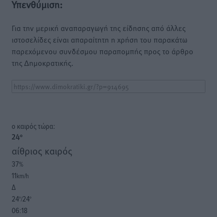
Υπενθύμιση:
Για την μερική αναπαραγωγή της είδησης από άλλες
ιστοσελίδες είναι απαραίτητη η χρήση του παρακάτω
παρεχόμενου συνδέσμου παραπομπής προς το άρθρο
της Δημοκρατικής.
o καιρός τώρα:
24
°
αίθριος καιρός
37
%
11
km/h
Δ
24
24
°/
°
06:18