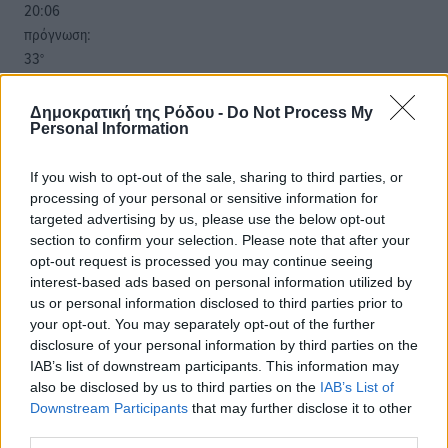
20:06
πρόγνωση:
33
°
ΚΥ
29
°
Δημοκρατική της Ρόδου -
Do Not Process My
ΔΕ
Personal Information
29
°
ΤΡ
If you wish to opt-out of the sale, sharing to third parties, or
processing of your personal or sensitive information for
28
°
targeted advertising by us, please use the below opt-out
ΤΕ
section to confirm your selection. Please note that after your
opt-out request is processed you may continue seeing
interest-based ads based on personal information utilized by
us or personal information disclosed to third parties prior to
your opt-out. You may separately opt-out of the further
disclosure of your personal information by third parties on the
IAB’s list of downstream participants. This information may
also be disclosed by us to third parties on the
IAB’s List of
Downstream Participants
that may further disclose it to other
third parties.