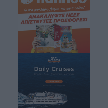
Iατρικός Σύλλογος Ροδου προς Α. Γεωργιάδη:
Στρατηγικές Προτάσεις για την Ενίσχυση της
Δημόσιας Υγείας στη Νησιωτική Ελλάδα και στα
Νοσοκομεία της Γ΄ Ζώνης
Τοπικές Ειδήσεις
•
πριν 12 ώρες
Πάνθηρες: Ξεκίνησαν αισιόδοξοι για την παρθενική
“πτήση” τους
Αθλητικά
•
πριν 13 ώρες
Άρης Αρχαγγέλου: Στο πλευρό του άτυχου Ιάκωβου
Θωμά
Αθλητικά
•
πριν 13 ώρες
Φοίβος: Η μεγάλη επιστροφή του Μπρένο Σαλβατιέρα
Αθλητικά
•
πριν 13 ώρες