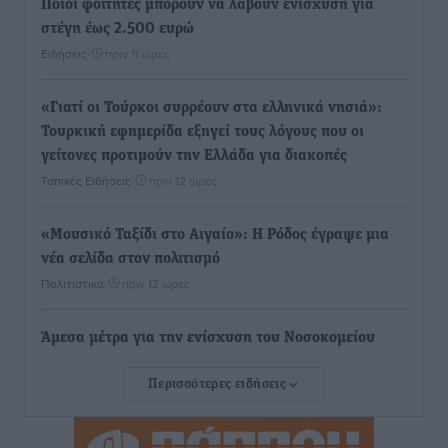
Ποιοι φοιτητές μπορούν να λάβουν ενίσχυση για
στέγη έως 2.500 ευρώ
Ειδήσεις
•
πριν 11 ώρες
«Γιατί οι Τούρκοι συρρέουν στα ελληνικά νησιά»:
Τουρκική εφημερίδα εξηγεί τους λόγους που οι
γείτονες προτιμούν την Ελλάδα για διακοπές
Τοπικές Ειδήσεις
•
πριν 12 ώρες
«Μουσικό Ταξίδι στο Αιγαίο»: Η Ρόδος έγραψε μια
νέα σελίδα στον πολιτισμό
Πολιτιστικά
•
πριν 12 ώρες
Άμεσα μέτρα για την ενίσχυση του Νοσοκομείου
Ρόδου και αντιμετώπιση των ελλείψεων προσωπικού
Περισσότερες ειδήσεις
ανακοίνωσε ο Άδωνις Γεωργιάδης
Τοπικές Ειδήσεις
•
πριν 12 ώρες