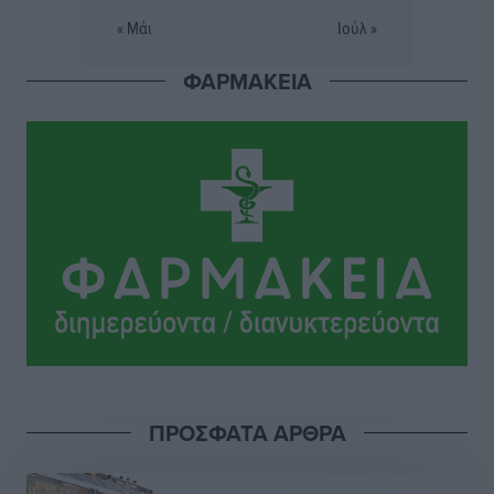
« Μάι
Ιούλ »
Σταυρός Καλυθιών: Απέκτησε την Φωτεινή Πιζάνια
ΦΑΡΜΑΚΕΙΑ
Αθλητικά
•
πριν 15 ώρες
Το Yucatan Show έρχεται στη Ρόδο με τον Frankie
Lluc
Πολιτιστικά
•
πριν 16 ώρες
Σι Τζέι Χάρις: «Να πανηγυρίσουμε πολλές νίκες μαζί»
Αθλητικά
•
πριν 16 ώρες
Ροδήλιος: Ο απολογισμός από το Πανελλήνιο
Πρωτάθλημα Πίστας
Αθλητικά
•
πριν 16 ώρες
ΠΡΟΣΦΑΤΑ ΑΡΘΡΑ
Διαγόρας: Μετεγγραφικό ντεμαράζ
Αθλητικά
•
πριν 16 ώρες