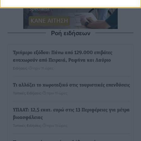
Ροή ειδήσεων
Τριήμερο εξόδου: Πάνω από 129.000 επιβάτες
αναχωρούν από Πειραιά, Ραφήνα και Λαύριο
Ειδήσεις
•
πριν 11 ώρες
Τι αλλάζει το χωροταξικό στις τουριστικές επενδύσεις
Τοπικές Ειδήσεις
•
πριν 11 ώρες
ΥΠΑΑΤ: 12,5 εκατ. ευρώ στις 13 Περιφέρειες για μέτρα
βιοασφάλειας
Τοπικές Ειδήσεις
•
πριν 11 ώρες