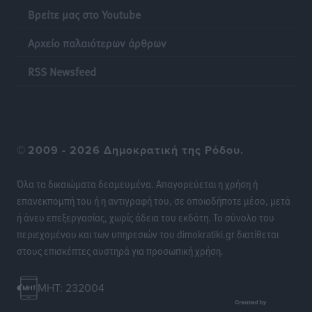
Ειδήσεις
•
πριν 20 ώρες
Βρείτε μας στο Youtube
Αρχείο παλαιότερων άρθρων
Η επόμενη παγκόσμια δύναμη στα υδροπλάνα μπορεί
να είναι η Ελλάδα
RSS Newsfeed
Ειδήσεις
•
πριν 20 ώρες
Στη Σύμη η Φαίη Σκορδά επισκέφθηκε την Ιερά Μονή
του Πανορμίτη
©
2009 - 2026 Δημοκρατική της Ρόδου.
Τοπικές Ειδήσεις
•
πριν 20 ώρες
Όλα τα δικαιώματα δεσμευμένα. Απαγορεύεται η χρήση ή
Σερβία: Ανακάμπτουν οι τουριστικές ροές προς την
επανεκπομπή του ή η αντιγραφή του, σε οποιοδήποτε μέσο, μετά
Ελλάδα
ή άνευ επεξεργασίας, χωρίς άδεια του εκδότη. Το σύνολο του
Ειδήσεις
•
πριν 20 ώρες
περιεχομένου και των υπηρεσιών του dimokratiki.gr διατίθεται
στους επισκέπτες αυστηρά για προσωπική χρήση.
Διακοπές στην Κάρπαθο για τον Γιώργο Γεραπετρίτη
Τοπικές Ειδήσεις
•
πριν 20 ώρες
MHT: 232004