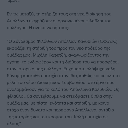
τιμόνι.
Εν τω μεταξύ, τη στήριξή τους στη νέα διοίκηση του
Απόλλωνα εκφράζουν οι οργανωμένοι φίλαθλοι του
συλλόγου. Η ανακοίνωσή τους:
”Ο Σύνδεσμος Φιλάθλων Απόλλων Καλυθιών (Σ.Φ.Α.Κ.)
εκφράζει τη στήριξή του προς τον νέο πρόεδρο της
ομάδας μας, Μιχάλη Καφετζή, αναγνωρίζοντας την
αγάπη, το ενδιαφέρον και τη διάθεσή του να προσφέρει
στον ιστορικό μας σύλλογο. Ευχόμαστε ολόψυχα καλή
δύναμη και κάθε επιτυχία στον ίδιο, καθώς και σε όλα τα
μέλη του νέου Διοικητικού Συμβουλίου, στο έργο που
αναλαμβάνουν για το καλό του Απόλλωνα Καλυθιών. Ως
φίλαθλοι, θα συνεχίσουμε να στεκόμαστε δίπλα στην
ομάδα μας, με πίστη, ενότητα και στήριξη, με κοινό
στόχο έναν δυνατό και περήφανο Απόλλωνα, αντάξιο
της ιστορίας και του κόσμου του. Καλή επιτυχία σε
όλους”.