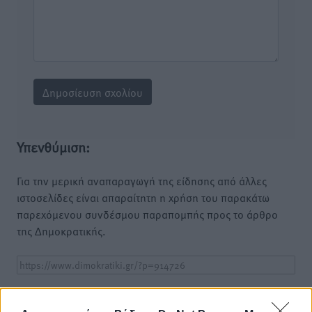
Υπενθύμιση:
Για την μερική αναπαραγωγή της είδησης από άλλες
ιστοσελίδες είναι απαραίτητη η χρήση του παρακάτω
παρεχόμενου συνδέσμου παραπομπής προς το άρθρο
της Δημοκρατικής.