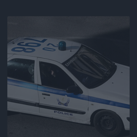
Νέες τουρκικές παραβιάσεις στο Αιγαίο – Μία
εμπλοκή με ελληνικά μαχητικά
Ειδήσεις
•
πριν 7 ώρες
Γονικές παροχές: Οι παγίδες στις μεταφορές
χρημάτων που μπορεί να κοστίσουν σε φόρο
Ειδήσεις
•
πριν 7 ώρες
Η επόμενη παγκόσμια δύναμη στα υδροπλάνα μπορεί
να είναι η Ελλάδα
Ειδήσεις
•
πριν 7 ώρες
Στη Σύμη η Φαίη Σκορδά επισκέφθηκε την Ιερά Μονή
του Πανορμίτη
Τοπικές Ειδήσεις
•
πριν 7 ώρες
Σερβία: Ανακάμπτουν οι τουριστικές ροές προς την