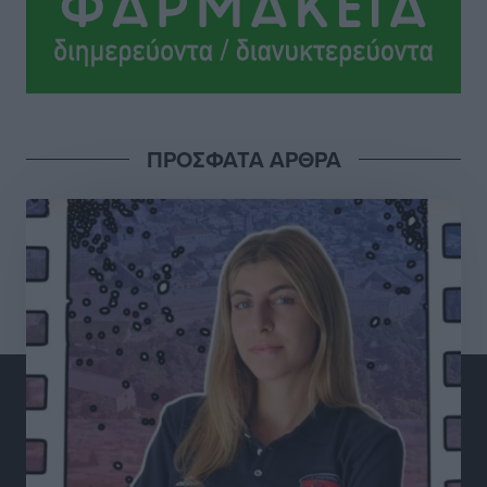
Γ. Χατζημάρκος από το Μέγαρο Μαξίμου: “Ο
τουρισμός μπορεί να γίνει ο μεγαλύτερος πελάτης της
ελληνικής βιομηχανίας”
Τοπικές Ειδήσεις
•
πριν 5 ώρες
ΠΡΟΣΦΑΤΑ ΑΡΘΡΑ
Έρευνα ΕΟΤ: Οι Ευρωπαίοι ταξιδιώτες «ψηφίζουν»
Ελλάδα
Ειδήσεις
•
πριν 5 ώρες
Άκυρες οι εγκύκλιοι που δεν αναρτώνται,
υποχρεωτική η δημοσίευσή τους από την 1η
Οκτωβρίου
Ειδήσεις
•
πριν 5 ώρες
Καύσιμα: «Καίνε» οι τιμές και στα νησιά μας – Γιατί
δεν πέφτουν και πότε μπορεί να έρθει αποκλιμάκωση
Τοπικές Ειδήσεις
•
πριν 5 ώρες