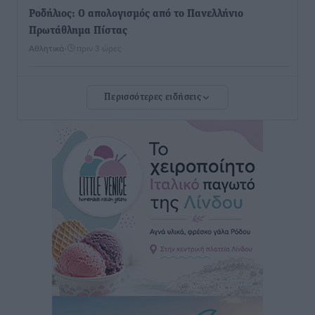
Ροδήλιος: Ο απολογισμός από το Πανελλήνιο
Πρωτάθλημα Πίστας
Αθλητικά
•
πριν 3 ώρες
Διαγόρας: Μετεγγραφικό ντεμαράζ
Περισσότερες ειδήσεις
Αθλητικά
•
πριν 3 ώρες
Γ.Σ. Διαγόρας: Εντατική προετοιμασία και επιστροφή
Ρίζου στις Ακαδημίες
Αθλητικά
•
πριν 3 ώρες
Εθνική Ανδρών: Ραντεβού στο Telekom Center Athens
Αθλητικά
•
πριν 3 ώρες
ΕΠΟ: Απέσυρε τη στήριξή της στην υποψηφιότητα
του Ινφαντίνο
Αθλητικά
•
πριν 3 ώρες