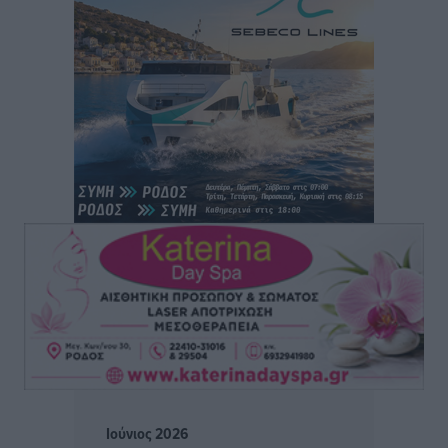
Φοίβος Κω: Το «ευχαριστώ» για το 9ο Kos 3X3
Basketball Festival
Αθλητικά
•
πριν 3 ώρες
6ο Kalymnos 3X3: Ολοκληρώθηκε με μεγάλη επιτυχία,
νικητές οι VAR!
Αθλητικά
•
πριν 3 ώρες
Νέα αεροσκάφη, drones, δασοκομάντος: Τι έχει
αλλάξει στην Πολιτική Προστασί
Ειδήσεις
•
πριν 4 ώρες
Άδωνις Γεωργιάδης στον RV: “Στο υπουργείο
εξετάζουμε την θεσμοθέτηση τρίτης κατηγορίας
κινήτρων, ειδικά για τα νοσοκομεία στα νησιά”
Τοπικές Ειδήσεις
•
πριν 4 ώρες
Ιούνιος 2026