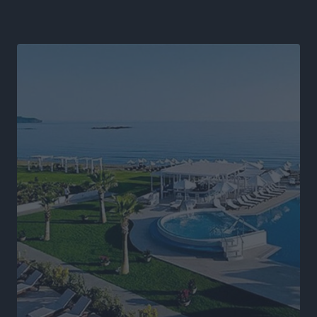
αλλάξει στην Πολιτική Προστασί
Ειδήσεις
•
πριν 11 ώρες
Άδωνις Γεωργιάδης στον RV: “Στο υπουργείο
εξετάζουμε την θεσμοθέτηση τρίτης κατηγορίας
κινήτρων, ειδικά για τα νοσοκομεία στα νησιά”
Τοπικές Ειδήσεις
•
πριν 11 ώρες
Θετικό κλίμα και κοινό όραμα για την ανάδειξη της
ιστορίας της Ρόδου στο Αεροδρόμιο «Διαγόρας»
Τοπικές Ειδήσεις
•
πριν 11 ώρες
Αντώνης Καμπουράκης: «Ένα σπουδαίο έργο
πολιτισμού για τη Ρόδο, που σχεδιάσαμε και
εξασφαλίσαμε τη χρηματοδότησή του, γίνεται
πραγματικότητα»
Τοπικές Ειδήσεις
•
πριν 11 ώρες