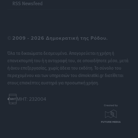
RSS Newsfeed
Ειδήσεις
•
πριν 14 ώρες
Στη Σύμη η Φαίη Σκορδά επισκέφθηκε την Ιερά Μονή
του Πανορμίτη
©
2009 - 2026 Δημοκρατική της Ρόδου.
Τοπικές Ειδήσεις
•
πριν 14 ώρες
Όλα τα δικαιώματα δεσμευμένα. Απαγορεύεται η χρήση ή
Σερβία: Ανακάμπτουν οι τουριστικές ροές προς την
επανεκπομπή του ή η αντιγραφή του, σε οποιοδήποτε μέσο, μετά
Ελλάδα
ή άνευ επεξεργασίας, χωρίς άδεια του εκδότη. Το σύνολο του
Ειδήσεις
•
πριν 14 ώρες
περιεχομένου και των υπηρεσιών του dimokratiki.gr διατίθεται
στους επισκέπτες αυστηρά για προσωπική χρήση.
Διακοπές στην Κάρπαθο για τον Γιώργο Γεραπετρίτη
Τοπικές Ειδήσεις
•
πριν 14 ώρες
MHT: 232004
Ρόδος: Τραυματίστηκε 53χρονος ναυτικός
Τοπικές Ειδήσεις
•
πριν 14 ώρες
Airbnb: Αυξημένα έσοδα στο β’ τρίμηνο με «όχημα»