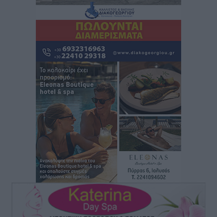
Τοπικές Ειδήσεις
•
πριν 6 ώρες
Πάνθηρες: Ξεκίνησαν αισιόδοξοι για την παρθενική
“πτήση” τους
Αθλητικά
•
πριν 6 ώρες
Άρης Αρχαγγέλου: Στο πλευρό του άτυχου Ιάκωβου
Θωμά
Αθλητικά
•
πριν 6 ώρες
Φοίβος: Η μεγάλη επιστροφή του Μπρένο Σαλβατιέρα
Αθλητικά
•
πριν 6 ώρες
Κλεάνθης: Έτοιμες οι κάρτες διαρκείας της νέας
σεζόν
Αθλητικά
•
πριν 6 ώρες