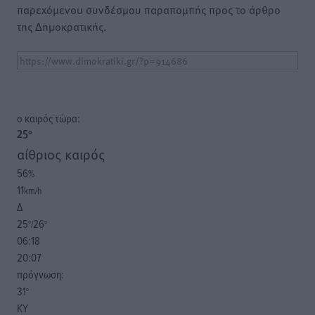
παρεχόμενου συνδέσμου παραπομπής προς το άρθρο
της Δημοκρατικής.
o καιρός τώρα:
25
°
αίθριος καιρός
56
%
11
km/h
Δ
25
26
°/
°
06:18
20:07
πρόγνωση:
31
°
ΚΥ