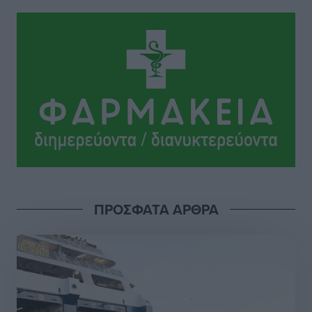
Το Yucatan Show έρχεται στη Ρόδο με τον Frankie
Lluc
Πολιτιστικά
•
πριν 10 ώρες
Σι Τζέι Χάρις: «Να πανηγυρίσουμε πολλές νίκες μαζί»
Αθλητικά
•
πριν 10 ώρες
Ροδήλιος: Ο απολογισμός από το Πανελλήνιο
Πρωτάθλημα Πίστας
Αθλητικά
•
πριν 10 ώρες
ΠΡΟΣΦΑΤΑ ΑΡΘΡΑ
Διαγόρας: Μετεγγραφικό ντεμαράζ
Αθλητικά
•
πριν 10 ώρες
Γ.Σ. Διαγόρας: Εντατική προετοιμασία και επιστροφή
Ρίζου στις Ακαδημίες
Αθλητικά
•
πριν 10 ώρες