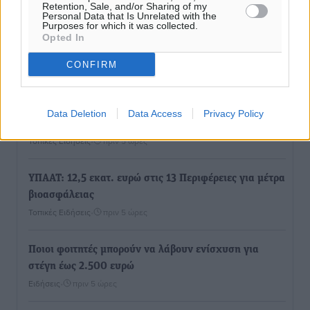
Ροή ειδήσεων
Retention, Sale, and/or Sharing of my
Personal Data that Is Unrelated with the
Purposes for which it was collected.
Opted In
Τριήμερο εξόδου: Πάνω από 129.000 επιβάτες
CONFIRM
αναχωρούν από Πειραιά, Ραφήνα και Λαύριο
Ειδήσεις
•
πριν 5 ώρες
Data Deletion
Data Access
Privacy Policy
Τι αλλάζει το χωροταξικό στις τουριστικές επενδύσεις
Τοπικές Ειδήσεις
•
πριν 5 ώρες
ΥΠΑΑΤ: 12,5 εκατ. ευρώ στις 13 Περιφέρειες για μέτρα
βιοασφάλειας
Τοπικές Ειδήσεις
•
πριν 5 ώρες
Ποιοι φοιτητές μπορούν να λάβουν ενίσχυση για
στέγη έως 2.500 ευρώ
Ειδήσεις
•
πριν 5 ώρες