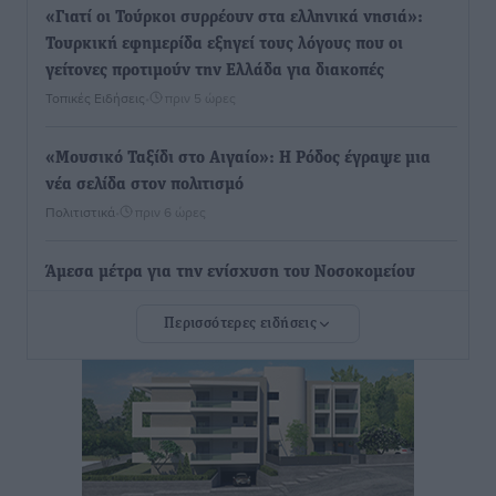
«Γιατί οι Τούρκοι συρρέουν στα ελληνικά νησιά»:
Τουρκική εφημερίδα εξηγεί τους λόγους που οι
γείτονες προτιμούν την Ελλάδα για διακοπές
Τοπικές Ειδήσεις
•
πριν 5 ώρες
«Μουσικό Ταξίδι στο Αιγαίο»: Η Ρόδος έγραψε μια
νέα σελίδα στον πολιτισμό
Πολιτιστικά
•
πριν 6 ώρες
Άμεσα μέτρα για την ενίσχυση του Νοσοκομείου
Ρόδου και αντιμετώπιση των ελλείψεων προσωπικού
Περισσότερες ειδήσεις
ανακοίνωσε ο Άδωνις Γεωργιάδης
Τοπικές Ειδήσεις
•
πριν 6 ώρες
Iατρικός Σύλλογος Ροδου προς Α. Γεωργιάδη:
Στρατηγικές Προτάσεις για την Ενίσχυση της
Δημόσιας Υγείας στη Νησιωτική Ελλάδα και στα
Νοσοκομεία της Γ΄ Ζώνης