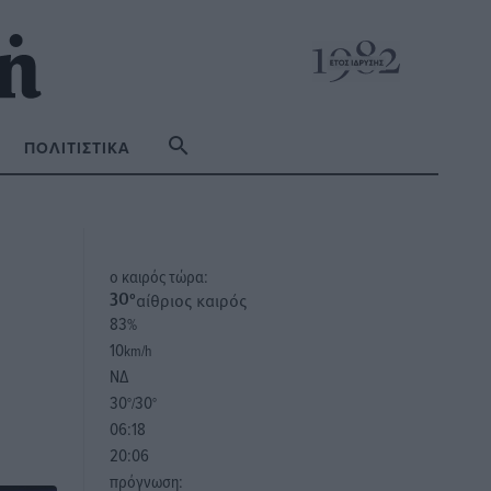
ΠΟΛΙΤΙΣΤΙΚΆ
o καιρός τώρα:
αίθριος καιρός
30
°
83
%
10
km/h
ΝΔ
30
30
°/
°
06:18
20:06
πρόγνωση: