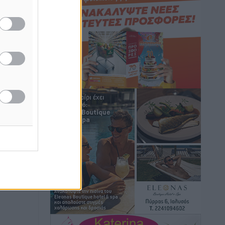
Ειδήσεις
•
πριν 2 ώρες
Γ. Χατζημάρκος: “Δύο μεγάλες
δεσμεύσεις Γεωργιάδη” – Κίνητρα για
τους γιατρούς των νησιών και
συνεργασία Ρόδου με το Αττικόν για το
Ακτινοθεραπευτικό
Τοπικές Ειδήσεις
•
πριν 3 ώρες
Σούπερ μάρκετ: Διευρύνεται η εθνική
πρωτοβουλία για τις τιμές – Eρχονται
νέες συμμετοχές εταιρειών
Ειδήσεις
•
πριν 3 ώρες
Συνελήφθησαν έξι άτομα για
ηχορύπανση από καταστήματα στο
Νότιο Αιγαίο