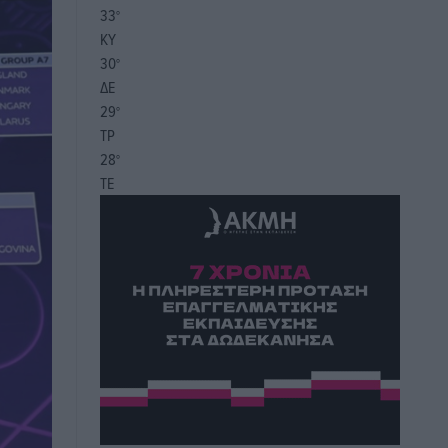
33
°
ΚΥ
30
°
ΔΕ
29
°
ΤΡ
28
°
ΤΕ