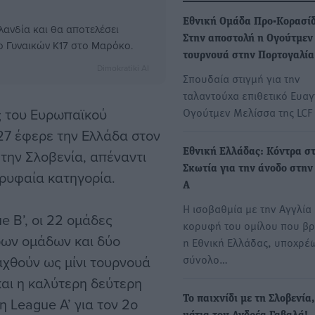
Εθνική Ομάδα Προ-Κορασί
λανδία και θα αποτελέσει
Στην αποστολή η Ογούτμεν 
ο Γυναικών Κ17 στο Μαρόκο.
τουρνουά στην Πορτογαλία
Dimokratiki AI
Σπουδαία στιγμή για την
ταλαντούχα επιθετικό Ευαγ
ς του Ευρωπαϊκού
Ογούτμεν Μελίσσα της LCF
7 έφερε την Ελλάδα στον
 την Σλοβενία, απέναντι
Εθνική Ελλάδας: Κόντρα σ
Σκωτία για την άνοδο στην
ορυφαία κατηγορία.
A
Η ισοβαθμία με την Αγγλία
e B’, οι 22 ομάδες
κορυφή του ομίλου που β
ρων ομάδων και δύο
η Εθνική Ελλάδας, υποχρέ
σύνολο…
ξαχθούν ως μίνι τουρνουά
 και η καλύτερη δεύτερη
Το παιχνίδι με τη Σλοβενία,
 League A’ για τον 2ο