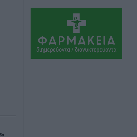
ΣΕΓΑΣ: Πιστώθηκαν τα έξοδα
μετακίνησης του Πανελληνίου
Πρωταθλήματος Κ20 στα σωματεία
Αθλητικά
•
πριν 3 ώρες
Ευρωπαϊκό Πρωτάθλημα Στίβου: Πότε
αγωνίζονται η Μαγκούλια, η
Σπανουδάκη και ο Κριτούλης
Αθλητικά
•
πριν 3 ώρες
Εθνική Παίδων: Ο Χριστοδούλου και η
καλύτερη φουρνιά των τελευταίων
ετών
Αθλητικά
•
πριν 3 ώρες
Διαγόρας: Ανανέωσε ο Μιχάλης
Χατζηγεωργίου
Αθλητικά
•
πριν 3 ώρες
δα