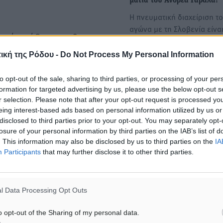
μάτια του Ανδρέα Γαβαλά!
Η πνευματική διαχείριση τ
αγώνα με τη Σλοβενία είνα
 επτά ομάδες που θα
από τα…
ν τελική φάση του
ική της Ρόδου -
Do Not Process My Personal Information
ν προκριματική διοργάνωση
Μικτή ομάδα κορασίδων: Τ
to opt-out of the sale, sharing to third parties, or processing of your per
ν Κ17 στο Μαρόκο.
με προπόνηση στο Ε.Α.Κ.
formation for targeted advertising by us, please use the below opt-out s
Μέρα προπόνησης είναι η
r selection. Please note that after your opt-out request is processed y
αυριανή για τη μικτή ομάδ
α διεξαχθούν στην
eing interest-based ads based on personal information utilized by us or
κορασίδων. Οι…
disclosed to third parties prior to your opt-out. You may separately opt-
losure of your personal information by third parties on the IAB’s list of
. This information may also be disclosed by us to third parties on the
IA
Participants
that may further disclose it to other third parties.
l Data Processing Opt Outs
o opt-out of the Sharing of my personal data.