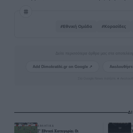
#Εθνική Ομάδα
#Κορασίδες
Δείτε περισσότερα άρθρα μας στα αποτελέσ
Add Dimokratiki.gr on Google ↗
Ακολουθήστ
Στο Google News πατήστε ★ Ακολουθ
Δ
ΑΘΛΗΤΙΚΆ
Γ’ Εθνική Κατηγορία: Οι