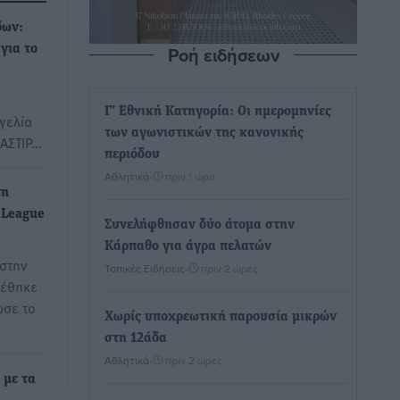
δων:
Ροή ειδήσεων
για το
Γ’ Εθνική Κατηγορία: Οι ημερομηνίες
γελία
των αγωνιστικών της κανονικής
 ΑΣΤΙΡ…
περιόδου
Αθλητικά
•
πριν 1 ώρα
τη
 League
Συνελήφθησαν δύο άτομα στην
Κάρπαθο για άγρα πελατών
 στην
Τοπικές Ειδήσεις
•
πριν 2 ώρες
ρέθηκε
ωσε το
Χωρίς υποχρεωτική παρουσία μικρών
στη 12άδα
Αθλητικά
•
πριν 2 ώρες
 με τα