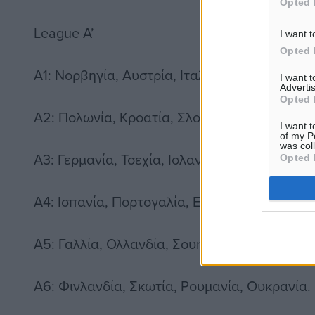
Opted 
League A’
I want t
Opted 
A1: Νορβηγία, Αυστρία, Ιταλία, Βόρεια Ιρλανδ
I want 
Advertis
Opted 
A2: Πολωνία, Κροατία, Σλοβακία, Βουλγαρία.
I want t
of my P
was col
A3: Γερμανία, Τσεχία, Ισλανδία, Καζακστάν.
Opted 
A4: Ισπανία, Πορτογαλία, Ελβετία, Βέλγιο.
A5: Γαλλία, Ολλανδία, Σουηδία, Ισραήλ.
A6: Φινλανδία, Σκωτία, Ρουμανία, Ουκρανία.