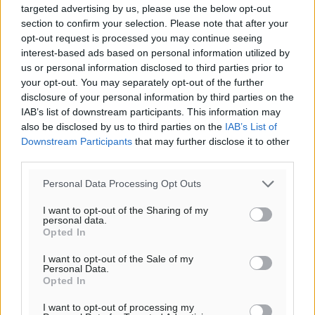
Υπενθύμιση:
targeted advertising by us, please use the below opt-out
section to confirm your selection. Please note that after your
opt-out request is processed you may continue seeing
Για την μερική αναπαραγωγή της είδησης από άλλες
interest-based ads based on personal information utilized by
ιστοσελίδες είναι απαραίτητη η χρήση του παρακάτω
us or personal information disclosed to third parties prior to
παρεχόμενου συνδέσμου παραπομπής προς το άρθρο
your opt-out. You may separately opt-out of the further
της Δημοκρατικής.
disclosure of your personal information by third parties on the
IAB’s list of downstream participants. This information may
also be disclosed by us to third parties on the
IAB’s List of
Downstream Participants
that may further disclose it to other
third parties.
Personal Data Processing Opt Outs
o καιρός τώρα:
27
°
I want to opt-out of the Sharing of my
αίθριος καιρός
personal data.
Opted In
52
%
8
km/h
I want to opt-out of the Sale of my
Personal Data.
Β-ΒΑ
Opted In
27
30
°/
°
I want to opt-out of processing my
06:20