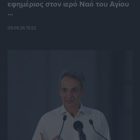
εφημέριος στον ιερό Ναό του Αγίου
Συνεντεύξεις
•
πριν 24 ώρες
...
09.08.26 15:52