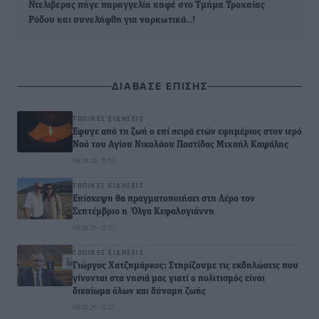
Ντελιβερας πήγε παραγγελία καφέ στο Τμήμα Τροχαίας
Ρόδου και συνελήφθη για ναρκωτικά..!
ΔΙΑΒΑΣΕ ΕΠΙΣΗΣ
ΤΟΠΙΚΈΣ ΕΙΔΉΣΕΙΣ
Έφυγε από τη ζωή ο επί σειρά ετών εφημέριος στον ιερό
Ναό του Αγίου Νικολάου Παστίδας Μιχαήλ Καψάλης
09.08.26 · 15:52
ΤΟΠΙΚΈΣ ΕΙΔΉΣΕΙΣ
Επίσκεψη θα πραγματοποιήσει στη Λέρο τον
Σεπτέμβριο η Όλγα Κεφαλογιάννη
09.08.26 · 12:47
ΤΟΠΙΚΈΣ ΕΙΔΉΣΕΙΣ
Γιώργος Χατζημάρκος: Στηρίζουμε τις εκδηλώσεις που
γίνονται στα νησιά μας γιατί ο πολιτισμός είναι
δικαίωμα όλων και δύναμη ζωής
09.08.26 · 12:21