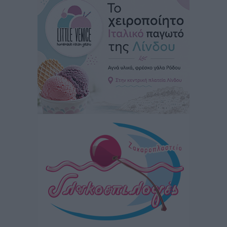
Ειδήσεις
•
πριν 21 ώρες
Καιρός: Επιμένουν οι υψηλές θερμοκρασίες – Ισχυρά
μελτέμια έως 9 μποφόρ, σε «Red Code» 6 περιοχές
Τοπικές Ειδήσεις
•
πριν 22 ώρες
Τα φοιτητικά ενοίκια «τινάζουν στον αέρα» τους
οικογενειακούς προϋπολογισμούς
Ειδήσεις
•
πριν 22 ώρες
Δύο νέοι ξενώνες παραδόθηκαν στις Ένοπλες
Δυνάμεις στη νήσο Ρω
Τοπικές Ειδήσεις
•
πριν 22 ώρες
Συνεχίζεται η έξοδος του Αυγούστου – Πάνω από
34.000 αναχωρούν σήμερα μόνο από τον Πειραιά
Ειδήσεις
•
πριν 22 ώρες