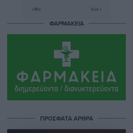
Τοπικές Ειδήσεις
•
πριν 23 ώρες
« Μάι
Ιούλ »
Πού κινούνται οι κρατήσεις last minute σε Ελλάδα
ΦΑΡΜΑΚΕΙΑ
από Γερμανούς
Ειδήσεις
•
πριν 23 ώρες
Οδηγός στη Ρόδο τράκαρε σταθμευμένο αυτοκίνητο,
παρέσυρε 72χρονο και διέφυγε
Τοπικές Ειδήσεις
•
πριν 23 ώρες
Το νέο Ειδικό Χωροταξικό για τον Τουρισμό
ξανασχεδιάζει τον επενδυτικό χάρτη της Ρόδου
Τοπικές Ειδήσεις
•
πριν 24 ώρες
Γιάννης Βασιλάκης: «Η Πρωτοβάθμια Φροντίδα
ΠΡΟΣΦΑΤΑ ΑΡΘΡΑ
Υγείας πρέπει να φτάνει σε κάθε γωνιά – Ενισχύουμε
τις δομές, δεν τις αποδυναμώνουμε»