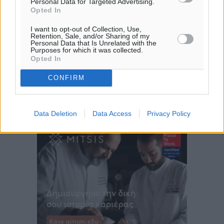
Personal Data for Targeted Advertising.
20:04
Opted In
πρόγνωση:
I want to opt-out of Collection, Use,
30
°
Retention, Sale, and/or Sharing of my
ΤΡ
Personal Data that Is Unrelated with the
Purposes for which it was collected.
28
°
Opted In
ΤΕ
CONFIRM
28
°
ΠΕ
30
°
Data Deletion
Data Access
Privacy Policy
ΠΑ