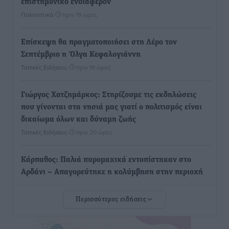
επιστημονικό ενδιαφέρον
Πολιτιστικά
•
πριν 19 ώρες
Επίσκεψη θα πραγματοποιήσει στη Λέρο τον
Σεπτέμβριο η Όλγα Κεφαλογιάννη
Τοπικές Ειδήσεις
•
πριν 19 ώρες
Γιώργος Χατζημάρκος: Στηρίζουμε τις εκδηλώσεις
που γίνονται στα νησιά μας γιατί ο πολιτισμός είναι
δικαίωμα όλων και δύναμη ζωής
Τοπικές Ειδήσεις
•
πριν 20 ώρες
Κάρπαθος: Παλιά πυρομαχικά εντοπίστηκαν στο
Αρδάνι – Απαγορεύτηκε η κολύμβηση στην περιοχή
Τοπικές Ειδήσεις
•
πριν 20 ώρες
Περισσότερες ειδήσεις
Τουρνάς για φωτιές: «Κανένα περιθώριο
εφησυχασμού» – Σε πλήρη ετοιμότητα ο μηχανισμός