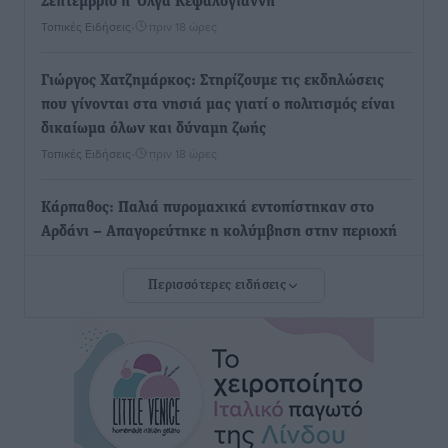
Σεπτέμβριο η Όλγα Κεφαλογιάννη
Τοπικές Ειδήσεις
•
πριν 18 ώρες
Γιώργος Χατζημάρκος: Στηρίζουμε τις εκδηλώσεις
που γίνονται στα νησιά μας γιατί ο πολιτισμός είναι
δικαίωμα όλων και δύναμη ζωής
Τοπικές Ειδήσεις
•
πριν 18 ώρες
Κάρπαθος: Παλιά πυρομαχικά εντοπίστηκαν στο
Αρδάνι – Απαγορεύτηκε η κολύμβηση στην περιοχή
Τοπικές Ειδήσεις
•
πριν 19 ώρες
Περισσότερες ειδήσεις
Τουρνάς για φωτιές: «Κανένα περιθώριο
εφησυχασμού» – Σε πλήρη ετοιμότητα ο μηχανισμός
Ειδήσεις
•
πριν 20 ώρες
Καιρός: Επιμένουν οι υψηλές θερμοκρασίες – Ισχυρά
μελτέμια έως 9 μποφόρ, σε «Red Code» 6 περιοχές