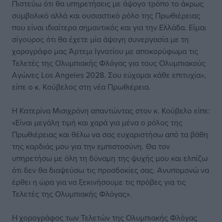
Πιστεύω ότι θα υπηρετήσεις με άψογο τρόπο το άκρως
συμβολικό αλλά και ουσιαστικό ρόλο της Πρωθιέρειας
που είναι ιδιαίτερα σημαντικός και για την Ελλάδα. Είμαι
σίγουρος ότι θα έχετε μία άψογη συνεργασία με τη
χορογράφο μας Άρτεμι Ιγνατίου με αποκορύφωμα τις
Τελετές της Ολυμπιακής Φλόγας για τους Ολυμπιακούς
Αγώνες Los Angeles 2028. Σου εύχομαι κάθε επιτυχία»,
είπε ο κ. Κούβελος στη νέα Πρωθιέρεια.
Η Κατερίνα Μισιχρόνη απαντώντας στον κ. Κούβελο είπε:
«Είναι μεγάλη τιμή και χαρά για μένα ο ρόλος της
Πρωθιέρειας και θέλω να σας ευχαριστήσω από τα βάθη
της καρδιάς μου για την εμπιστοσύνη. Θα τον
υπηρετήσω με όλη τη δύναμη της ψυχής μου και ελπίζω
ότι δεν θα διαψεύσω τις προσδοκίες σας. Ανυπομονώ να
έρθει η ώρα για να ξεκινήσουμε τις πρόβες για τις
Τελετές της Ολυμπιακής Φλόγας».
Η χορογράφος των Τελετών της Ολυμπιακής Φλόγας