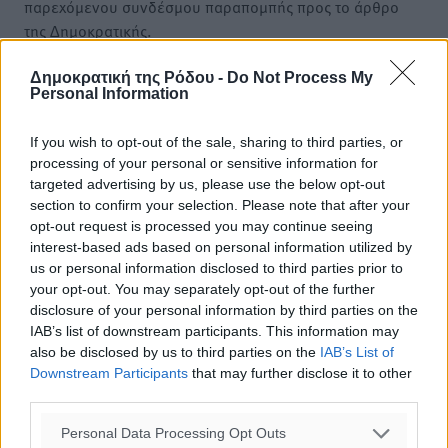
παρεχόμενου συνδέσμου παραπομπής προς το άρθρο
της Δημοκρατικής.
Δημοκρατική της Ρόδου -
Do Not Process My
Personal Information
If you wish to opt-out of the sale, sharing to third parties, or
o καιρός τώρα:
processing of your personal or sensitive information for
targeted advertising by us, please use the below opt-out
26
°
section to confirm your selection. Please note that after your
αίθριος καιρός
opt-out request is processed you may continue seeing
48
%
interest-based ads based on personal information utilized by
13
km/h
us or personal information disclosed to third parties prior to
Β-ΒΑ
your opt-out. You may separately opt-out of the further
27
30
disclosure of your personal information by third parties on the
°/
°
IAB’s list of downstream participants. This information may
06:20
also be disclosed by us to third parties on the
IAB’s List of
20:04
Downstream Participants
that may further disclose it to other
πρόγνωση:
third parties.
30
°
ΤΡ
Personal Data Processing Opt Outs