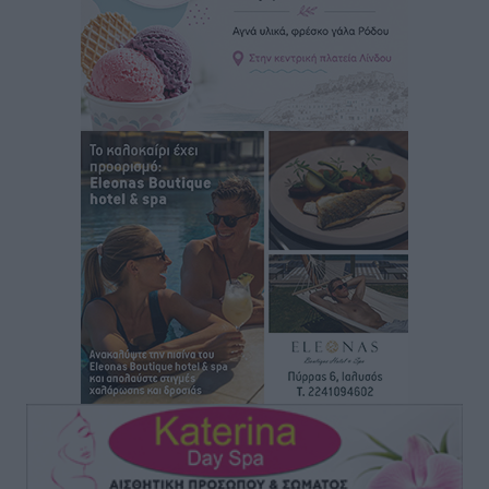
Τοπικές Ειδήσεις
•
πριν 20 ώρες
Τα φοιτητικά ενοίκια «τινάζουν στον αέρα» τους
οικογενειακούς προϋπολογισμούς
Ειδήσεις
•
πριν 20 ώρες
Δύο νέοι ξενώνες παραδόθηκαν στις Ένοπλες
Δυνάμεις στη νήσο Ρω
Τοπικές Ειδήσεις
•
πριν 21 ώρες
Συνεχίζεται η έξοδος του Αυγούστου – Πάνω από
34.000 αναχωρούν σήμερα μόνο από τον Πειραιά
Ειδήσεις
•
πριν 21 ώρες
Μόνιμες θέσεις στους παιδικούς σταθμούς: Οι
προϋποθέσεις, η 24μηνη εμπειρία και οι προθεσμίες
για τους δήμους