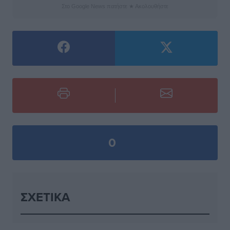
Στο Google News πατήστε ★ Ακολουθήστε
0
ΣΧΕΤΙΚΆ