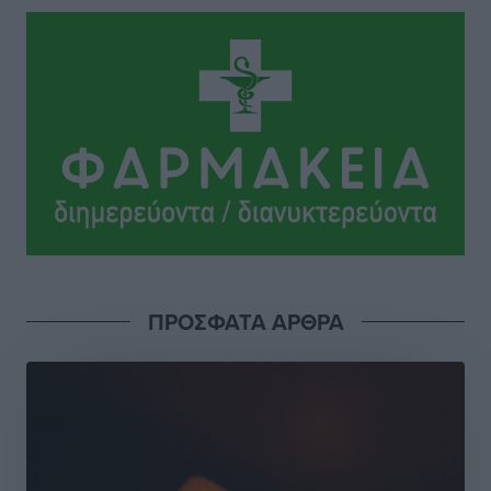
Ειδήσεις
•
πριν 21 ώρες
Οδηγός στη Ρόδο τράκαρε σταθμευμένο αυτοκίνητο,
παρέσυρε 72χρονο και διέφυγε
Τοπικές Ειδήσεις
•
πριν 21 ώρες
Το νέο Ειδικό Χωροταξικό για τον Τουρισμό
ξανασχεδιάζει τον επενδυτικό χάρτη της Ρόδου
Τοπικές Ειδήσεις
•
πριν 22 ώρες
Γιάννης Βασιλάκης: «Η Πρωτοβάθμια Φροντίδα
ΠΡΟΣΦΑΤΑ ΑΡΘΡΑ
Υγείας πρέπει να φτάνει σε κάθε γωνιά – Ενισχύουμε
τις δομές, δεν τις αποδυναμώνουμε»
Συνεντεύξεις
•
πριν 22 ώρες
Ιδρυμα Ωνάση: Το όραμα πίσω από τα δύο νέα
σχολεία της Ρόδου