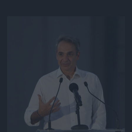
Συνεντεύξεις
•
πριν 23 ώρες
Η υπογεννητικότητα βάζει λουκέτο σε 11 σχολεία
Πρωτοβάθμιας στα Δωδεκάνησα
Ρεπορτάζ
•
πριν 23 ώρες
Κ. Σπανός: Παρά την αυξημένη τουριστική κίνηση, η
αγορά της Ρόδου κινείται κάτω από τις προσδοκίες
Ρεπορτάζ
•
πριν 23 ώρες
Ο λαγοκέφαλος βρήκε επιτέλους τιμή, μένει να βρεθεί
και σχέδιο
Δημο-Κρίσεις
•
πριν 23 ώρες
Το ΠΑΣΟΚ στα Δωδεκάνησα ψάχνει έξι και του
περισσεύουν 14
Δημο-Κρίσεις
•
πριν 23 ώρες