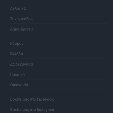
Ρόδος: «Βουλιάζει» από τουρίστες – Πάνω από 1 εκατ.
Αθλητικά
επιβάτες και 55 κρουαζιερόπλοια
Τοπικές Ειδήσεις
•
πριν 24 ώρες
Συνεντεύξεις
Δημο-Κρίσεις
Κόσμος
Ελλάδα
Δωδεκάνησα
Πολιτική
Οικονομία
Βρείτε μας στο Facebook
Βρείτε μας στο Instagram