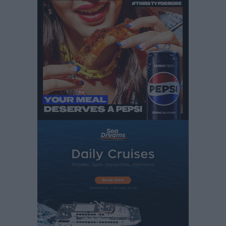
εφησυχασμού» – Σε πλήρη ετοιμότητα ο μηχανισμός
Ειδήσεις
•
πριν 6 ώρες
Καιρός: Επιμένουν οι υψηλές θερμοκρασίες – Ισχυρά
μελτέμια έως 9 μποφόρ, σε «Red Code» 6 περιοχές
Τοπικές Ειδήσεις
•
πριν 7 ώρες
Τα φοιτητικά ενοίκια «τινάζουν στον αέρα» τους
οικογενειακούς προϋπολογισμούς
Ειδήσεις
•
πριν 7 ώρες
Δύο νέοι ξενώνες παραδόθηκαν στις Ένοπλες
Δυνάμεις στη νήσο Ρω
Τοπικές Ειδήσεις
•
πριν 7 ώρες
Συνεχίζεται η έξοδος του Αυγούστου – Πάνω από
34.000 αναχωρούν σήμερα μόνο από τον Πειραιά
Ειδήσεις
•
πριν 8 ώρες