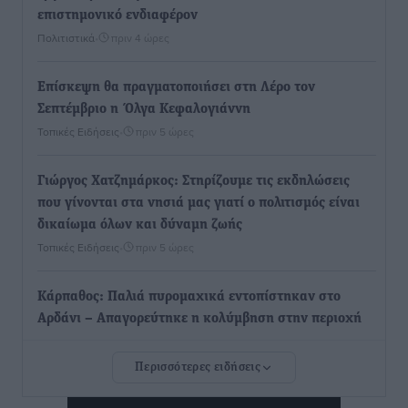
επιστημονικό ενδιαφέρον
Πολιτιστικά
•
πριν 4 ώρες
Επίσκεψη θα πραγματοποιήσει στη Λέρο τον
Σεπτέμβριο η Όλγα Κεφαλογιάννη
Τοπικές Ειδήσεις
•
πριν 5 ώρες
Γιώργος Χατζημάρκος: Στηρίζουμε τις εκδηλώσεις
που γίνονται στα νησιά μας γιατί ο πολιτισμός είναι
δικαίωμα όλων και δύναμη ζωής
Τοπικές Ειδήσεις
•
πριν 5 ώρες
Κάρπαθος: Παλιά πυρομαχικά εντοπίστηκαν στο
Αρδάνι – Απαγορεύτηκε η κολύμβηση στην περιοχή
Τοπικές Ειδήσεις
•
πριν 6 ώρες
Περισσότερες ειδήσεις
Τουρνάς για φωτιές: «Κανένα περιθώριο