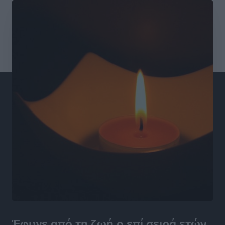
Συνεντεύξεις
•
πριν 9 ώρες
Ιδρυμα Ωνάση: Το όραμα πίσω από τα δύο νέα
σχολεία της Ρόδου
Συνεντεύξεις
•
πριν 9 ώρες
Μιχάλης Χουρδάκης: «Η χώρα χρειάζεται μια
αξιόπιστη εναλλακτική κυβερνητική πρόταση»
Συνεντεύξεις
•
πριν 9 ώρες
Σεβ. Μητροπολίτης Ρόδου κ. Κύριλλος: «Ο Αύγουστος
είναι ο μήνας της Παναγίας και η Θεία Λειτουργία η
καρδιά της ζωής της Εκκλησίας»
Συνεντεύξεις
•
πριν 9 ώρες
Πρέσβης της Βραζιλίας: «Η Ελλάδα και η Βραζιλία
έχουν τεράστιες ευκαιρίες συνεργασίας – Η Ρόδος
Έφυγε από τη ζωή ο επί σειρά ετών