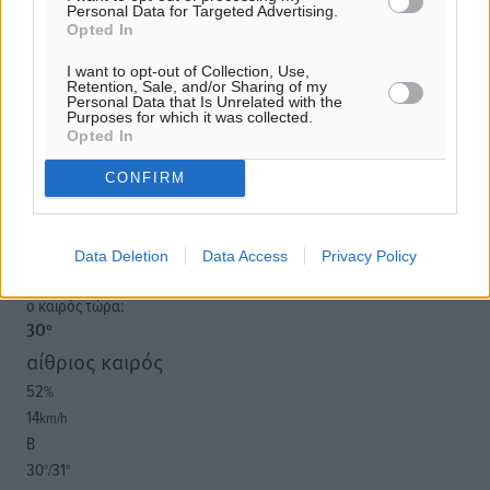
Personal Data for Targeted Advertising.
Υπενθύμιση:
Opted In
I want to opt-out of Collection, Use,
Για την μερική αναπαραγωγή της είδησης από άλλες
Retention, Sale, and/or Sharing of my
Personal Data that Is Unrelated with the
ιστοσελίδες είναι απαραίτητη η χρήση του παρακάτω
Purposes for which it was collected.
παρεχόμενου συνδέσμου παραπομπής προς το άρθρο
Opted In
της Δημοκρατικής.
CONFIRM
Data Deletion
Data Access
Privacy Policy
o καιρός τώρα:
30
°
αίθριος καιρός
52
%
14
km/h
Β
30
31
°/
°