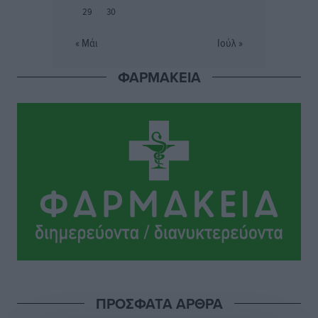
29
30
Η σιωπηρή παράταση του Ταμείου Ανάκαμψης για
την Ελλάδα
« Μάι
Ιούλ »
Ειδήσεις
•
πριν 4 ώρες
ΦΑΡΜΑΚΕΙΑ
Το εκλογικό ρολόι του Μαξίμου χτυπά τέλη Μαΐου του
2027
Τοπικές Ειδήσεις
•
πριν 4 ώρες
ΦΟΔΣΑ Νοτίου Αιγαίου: «Δεν ζητάμε ασυλία – ζητάμε
θεσμική προστασία της αυτοδιοίκησης»
Τοπικές Ειδήσεις
•
πριν 4 ώρες
Στη διαδικασία της απευθείας διαπραγμάτευσης ο
Δήμος Ρόδου για τη ναυαγοσωστική κάλυψη των
παραλιών
Τοπικές Ειδήσεις
•
πριν 4 ώρες
ΠΡΟΣΦΑΤΑ ΑΡΘΡΑ