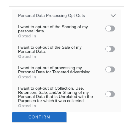
third parties.
Υπενθύμιση:
Personal Data Processing Opt Outs
Για την μερική αναπαραγωγή της είδησης από άλλες
I want to opt-out of the Sharing of my
personal data.
ιστοσελίδες είναι απαραίτητη η χρήση του παρακάτω
Opted In
παρεχόμενου συνδέσμου παραπομπής προς το άρθρο
I want to opt-out of the Sale of my
της Δημοκρατικής.
Personal Data.
Opted In
I want to opt-out of processing my
Personal Data for Targeted Advertising.
Opted In
o καιρός τώρα:
I want to opt-out of Collection, Use,
Retention, Sale, and/or Sharing of my
28
°
Personal Data that Is Unrelated with the
Purposes for which it was collected.
αίθριος καιρός
Opted In
49
%
14
CONFIRM
km/h
Δ-ΝΔ
29
31
°/
°