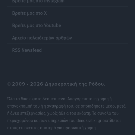
Βρείτε μας στο Instagram
Βρείτε μας στο X
Σύμη: Ανασύρθηκε σορός άνδρα – Εξετάζεται αν είναι
ο 8ος Γερμανός που αγνοούνταν μετά την παράσυρσή
Βρείτε μας στο Youtube
ιστιοφόρου
Τοπικές Ειδήσεις
•
πριν 20 ώρες
Αρχείο παλαιότερων άρθρων
RSS Newsfeed
Ερώτηση στην Ευρωπαϊκή Επιτροπή για τις
αλλεπάλληλες πυρκαγιές που ξεσπούν από μονάδες
ανακύκλωσης και ΧΥΤΑ και την επικίνδυνη έκθεση
σε καρκινογόνες τοξικές ουσίες
Ειδήσεις
•
πριν 20 ώρες
©
2009 - 2026 Δημοκρατική της Ρόδου.
Όλα τα δικαιώματα δεσμευμένα. Απαγορεύεται η χρήση ή
Συλλυπητήριο μήνυμα του Δημάρχου Ρόδου
επανεκπομπή του ή η αντιγραφή του, σε οποιοδήποτε μέσο, μετά
Αλέξανδρου Κολιάδη για την απώλεια του Θοδωρή
ή άνευ επεξεργασίας, χωρίς άδεια του εκδότη. Το σύνολο του
Παπαθεοδώρου
περιεχομένου και των υπηρεσιών του dimokratiki.gr διατίθεται
Τοπικές Ειδήσεις
•
πριν 20 ώρες
στους επισκέπτες αυστηρά για προσωπική χρήση.