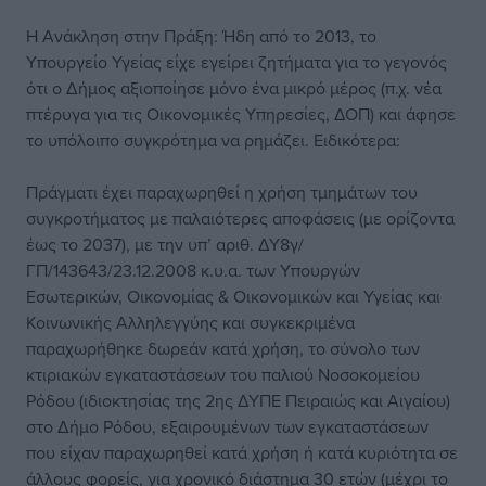
Η Ανάκληση στην Πράξη: Ήδη από το 2013, το
Υπουργείο Υγείας είχε εγείρει ζητήματα για το γεγονός
ότι ο Δήμος αξιοποίησε μόνο ένα μικρό μέρος (π.χ. νέα
πτέρυγα για τις Οικονομικές Υπηρεσίες, ΔΟΠ) και άφησε
το υπόλοιπο συγκρότημα να ρημάζει. Ειδικότερα:
Πράγματι έχει παραχωρηθεί η χρήση τμημάτων του
συγκροτήματος με παλαιότερες αποφάσεις (με ορίζοντα
έως το 2037), με την υπ’ αριθ. ΔΥ8γ/
ΓΠ/143643/23.12.2008 κ.υ.α. των Υπουργών
Εσωτερικών, Οικονομίας & Οικονομικών και Υγείας και
Κοινωνικής Αλληλεγγύης και συγκεκριμένα
παραχωρήθηκε δωρεάν κατά χρήση, το σύνολο των
κτιριακών εγκαταστάσεων του παλιού Νοσοκομείου
Ρόδου (ιδιοκτησίας της 2ης ΔΥΠΕ Πειραιώς και Αιγαίου)
στο Δήμο Ρόδου, εξαιρουμένων των εγκαταστάσεων
που είχαν παραχωρηθεί κατά χρήση ή κατά κυριότητα σε
άλλους φορείς, για χρονικό διάστημα 30 ετών (μέχρι το