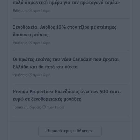
πολύ σημαντική ημέρα για τον πρωτογενή τομέα»
Ειδήσεις
•
πριν 1 ώρα
Ξενοδοχεία: Ανοδος 10% στον τζίρο με στάσιμες
διανυκτερεύσεις
Ειδήσεις
•
πριν 1 ώρα
Οι πρώτες εικόνες του νέου Canadair που έρχεται
Ελλάδα και θα πετά και νύχτα
Ειδήσεις
•
πριν 1 ώρα
Premia Properties: Επενδύσεις άνω των 500 εκατ.
ευρώ σε ξενοδοχειακές μονάδες
Τοπικές Ειδήσεις
•
πριν 1 ώρα
Αυξήθηκαν οι Ελληνες που αποφάσισαν να
Περισσότερες ειδήσεις
διακόψουν το κάπνισμα
Ειδήσεις
•
πριν 2 ώρες