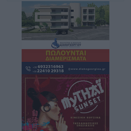
Έκτακτο επίδομα παιδιού: Έως 10 Αυγούστου η
προθεσμία για ΑΦΜ – Ποιοι πάνε ταμείο
Ειδήσεις
•
πριν 2 ώρες
ASTYBUS: 27.642 διαδρομές στην Αστυπάλαια – Το
«έξυπνο» μοντέλο μετακίνησης που έγινε μέρος της
καθημερινότητας
Τοπικές Ειδήσεις
•
πριν 2 ώρες
Ερώτηση Μπελέρη σε Κομισιόν για τη δημιουργία
«σύγχρονου Ευρωπαϊκού Ταμείου Αντιμετώπισης
Φυσικών Καταστροφών»
Ειδήσεις
•
πριν 3 ώρες
Έκκληση γονέων για να λειτουργήσει ο
Βρεφονηπιακός Σταθμός Κάσου