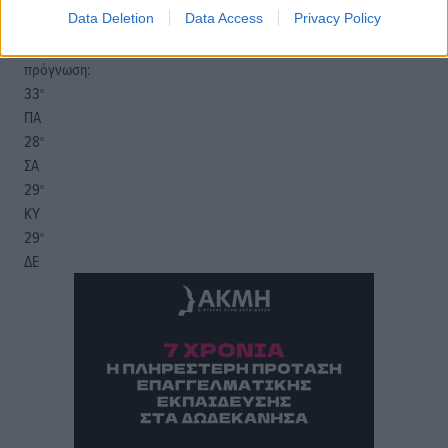
Data Deletion
Data Access
Privacy Policy
06:17
20:08
πρόγνωση:
33
°
ΠΑ
28
°
ΣΑ
29
°
ΚΥ
29
°
ΔΕ