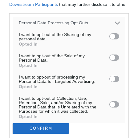
Downstream Participants
that may further disclose it to other
third parties.
Personal Data Processing Opt Outs
I want to opt-out of the Sharing of my
personal data.
Opted In
Ροή ειδήσεων
I want to opt-out of the Sale of my
Personal Data.
Opted In
Άμεσα μέτρα για την ενίσχυση του Νοσοκομείου
I want to opt-out of processing my
Personal Data for Targeted Advertising.
Ρόδου και αντιμετώπιση των ελλείψεων προσωπικού
Opted In
ανακοίνωσε ο Άδωνις Γεωργιάδης
I want to opt-out of Collection, Use,
Τοπικές Ειδήσεις
•
πριν 6 λεπτά
Retention, Sale, and/or Sharing of my
Personal Data that Is Unrelated with the
Purposes for which it was collected.
Iατρικός Σύλλογος Ροδου προς Α. Γεωργιάδη:
Opted In
Στρατηγικές Προτάσεις για την Ενίσχυση της
CONFIRM
Δημόσιας Υγείας στη Νησιωτική Ελλάδα και στα
Νοσοκομεία της Γ΄ Ζώνης