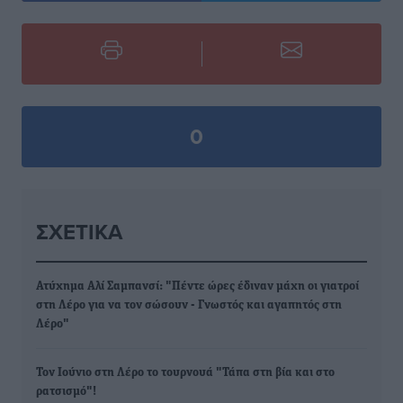
0
ΣΧΕΤΙΚΆ
Ατύχημα Αλί Σαμπανσί: "Πέντε ώρες έδιναν μάχη οι γιατροί
στη Λέρο για να τον σώσουν - Γνωστός και αγαπητός στη
Λέρο"
Τον Ιούνιο στη Λέρο το τουρνουά "Τάπα στη βία και στο
ρατσισμό"!