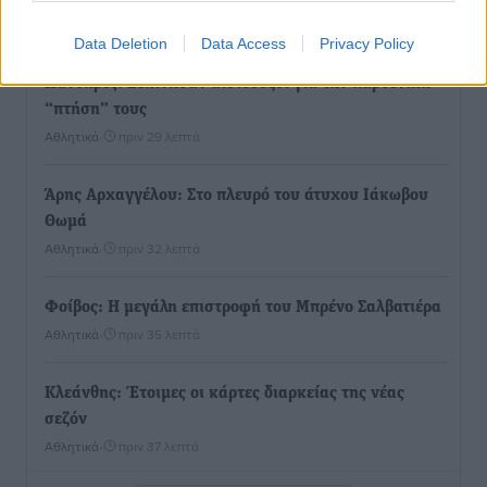
Τοπικές Ειδήσεις
•
πριν 17 λεπτά
Data Deletion
Data Access
Privacy Policy
Πάνθηρες: Ξεκίνησαν αισιόδοξοι για την παρθενική
“πτήση” τους
Αθλητικά
•
πριν 29 λεπτά
Άρης Αρχαγγέλου: Στο πλευρό του άτυχου Ιάκωβου
Θωμά
Αθλητικά
•
πριν 32 λεπτά
Φοίβος: Η μεγάλη επιστροφή του Μπρένο Σαλβατιέρα
Αθλητικά
•
πριν 35 λεπτά
Κλεάνθης: Έτοιμες οι κάρτες διαρκείας της νέας
σεζόν
Αθλητικά
•
πριν 37 λεπτά