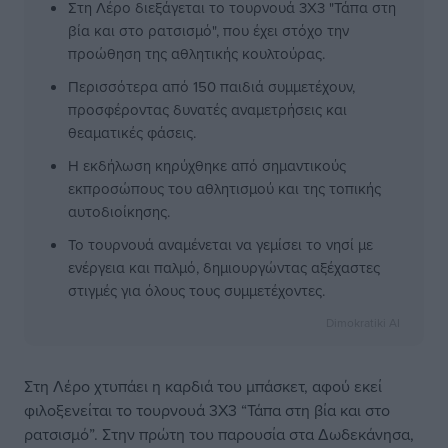
Στη Λέρο διεξάγεται το τουρνουά 3Χ3 "Τάπα στη
βία και στο ρατσισμό", που έχει στόχο την
προώθηση της αθλητικής κουλτούρας.
Περισσότερα από 150 παιδιά συμμετέχουν,
προσφέροντας δυνατές αναμετρήσεις και
θεαματικές φάσεις.
Η εκδήλωση κηρύχθηκε από σημαντικούς
εκπροσώπους του αθλητισμού και της τοπικής
αυτοδιοίκησης.
Το τουρνουά αναμένεται να γεμίσει το νησί με
ενέργεια και παλμό, δημιουργώντας αξέχαστες
στιγμές για όλους τους συμμετέχοντες.
Dimokratiki AI
Στη Λέρο χτυπάει η καρδιά του μπάσκετ, αφού εκεί
φιλοξενείται το τουρνουά 3Χ3 “Τάπα στη βία και στο
ρατσισμό”. Στην πρώτη του παρουσία στα Δωδεκάνησα,