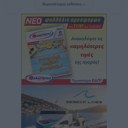
Περισσότερες ειδήσεις
Ατρόμητος Διμυλιάς: Ο Μαργαρίτης και μία
αδιαπραγμάτευτη φιλοσοφία
Αθλητικά
•
πριν 39 λεπτά
Γ.Σ. Διαγόρας: Επέστρεψε στις Ακαδημίες η Ειρήνη
Παπαεμμανουήλ
Αθλητικά
•
πριν 2 ώρες
ΣΚΟΕ: Σαββατοκύριακο με αγώνες από τον Σ.Σ. Ρόδου
Αθλητικά
•
πριν 3 ώρες
Συνελήφθη 37χρονη στη Ρόδο γιατί είχε αφήσει τα
τρία ανήλικα παιδιά της χωρίς επιτήρηση
Τοπικές Ειδήσεις
•
πριν 3 ώρες
Σταυρός Καλυθιών: Απέκτησε την Φωτεινή Πιζάνια
Αθλητικά
•
πριν 3 ώρες