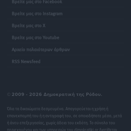
Βρείτε μας στο Facebook
το Μουντιάλ
Βρείτε μας στο Instagram
Ειδήσεις
•
πριν 8 ώρες
Βρείτε μας στο X
Ενίσχυση των υπηρεσιών υγείας στο αεροδρόμιο της
Ρόδου: «Η πολιτική βούληση είναι η ενίσχυση, όχι η
Βρείτε μας στο Youtube
αφαίρεση»
Αρχείο παλαιότερων άρθρων
Τοπικές Ειδήσεις
•
πριν 9 ώρες
RSS Newsfeed
Αρνείται τα πάντα ο 53χρονος φερόμενος ως λογιστής
και μιλά για σκευωρία γνωστών μεταξύ τους
καταγγελλόντων
Τοπικές Ειδήσεις
•
πριν 9 ώρες
©
2009 - 2026 Δημοκρατική της Ρόδου.
Δήμος Ρόδου: Επήλθε συμβιβασμός με την οικογένεια
Όλα τα δικαιώματα δεσμευμένα. Απαγορεύεται η χρήση ή
του θύματος του σοκαριστικού θανατηφόρου
επανεκπομπή του ή η αντιγραφή του, σε οποιοδήποτε μέσο, μετά
τροχαίου του 2014
ή άνευ επεξεργασίας, χωρίς άδεια του εκδότη. Το σύνολο του
Ρεπορτάζ
•
πριν 9 ώρες
περιεχομένου και των υπηρεσιών του dimokratiki.gr διατίθεται