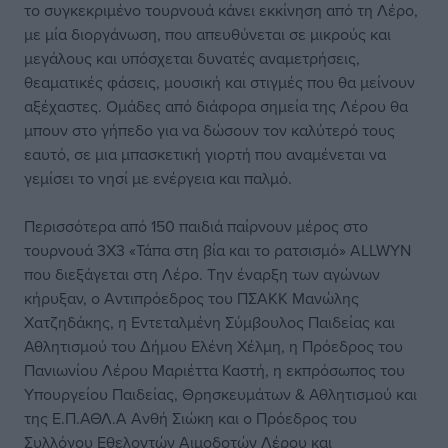
το συγκεκριμένο τουρνουά κάνει εκκίνηση από τη Λέρο,
με μία διοργάνωση, που απευθύνεται σε μικρούς και
μεγάλους και υπόσχεται δυνατές αναμετρήσεις,
θεαματικές φάσεις, μουσική και στιγμές που θα μείνουν
αξέχαστες. Ομάδες από διάφορα σημεία της Λέρου θα
μπουν στο γήπεδο για να δώσουν τον καλύτερό τους
εαυτό, σε μια μπασκετική γιορτή που αναμένεται να
γεμίσει το νησί με ενέργεια και παλμό.
Περισσότερα από 150 παιδιά παίρνουν μέρος στο
τουρνουά 3Χ3 «Τάπα στη βία και το ρατσισμό» ALLWYN
που διεξάγεται στη Λέρο. Την έναρξη των αγώνων
κήρυξαν, ο Αντιπρόεδρος του ΠΣΑΚΚ Μανώλης
Χατζηδάκης, η Εντεταλμένη Σύμβουλος Παιδείας και
Αθλητισμού του Δήμου Ελένη Χέλμη, η Πρόεδρος του
Πανιωνίου Λέρου Μαριέττα Καστή, η εκπρόσωπος του
Υπουργείου Παιδείας, Θρησκευμάτων & Αθλητισμού και
της Ε.Π.ΑΘΛ.Α Ανθή Σιώκη και ο Πρόεδρος του
Συλλόγου Εθελοντών Αιμοδοτών Λέρου και