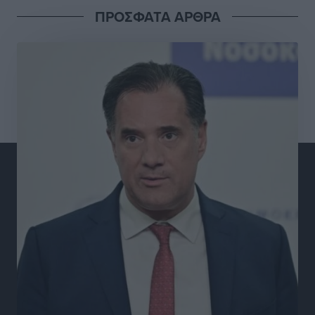
ΠΡΟΣΦΑΤΑ ΑΡΘΡΑ
αλλάξει στην Πολιτική Προστασί
Ειδήσεις
•
πριν 5 ώρες
Άδωνις Γεωργιάδης στον RV: “Στο υπουργείο
εξετάζουμε την θεσμοθέτηση τρίτης κατηγορίας
κινήτρων, ειδικά για τα νοσοκομεία στα νησιά”
Τοπικές Ειδήσεις
•
πριν 5 ώρες
Θετικό κλίμα και κοινό όραμα για την ανάδειξη της
ιστορίας της Ρόδου στο Αεροδρόμιο «Διαγόρας»
Τοπικές Ειδήσεις
•
πριν 5 ώρες
Αντώνης Καμπουράκης: «Ένα σπουδαίο έργο
πολιτισμού για τη Ρόδο, που σχεδιάσαμε και
εξασφαλίσαμε τη χρηματοδότησή του, γίνεται
πραγματικότητα»
Τοπικές Ειδήσεις
•
πριν 5 ώρες