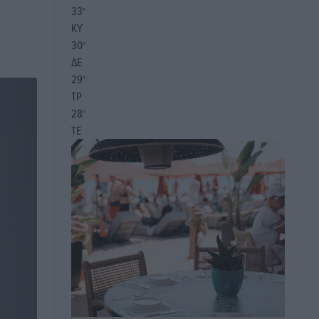
33
°
ΚΥ
30
°
ΔΕ
29
°
ΤΡ
28
°
ΤΕ