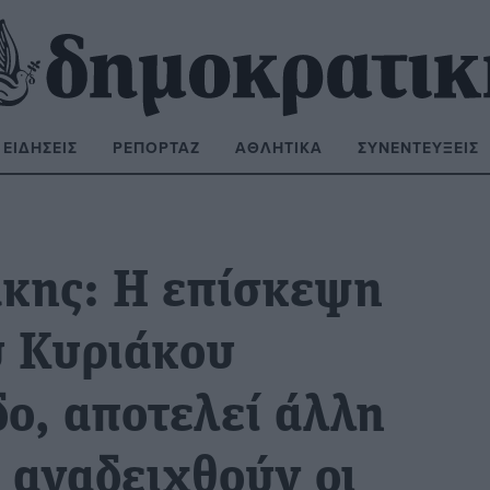
ΕΙΔΉΣΕΙΣ
ΡΕΠΟΡΤΆΖ
ΑΘΛΗΤΙΚΆ
ΣΥΝΕΝΤΕΎΞΕΙΣ
ΝΑΖΉΤΗΣΗ:
κης: Η επίσκεψη
 Κυριάκου
ο, αποτελεί άλλη
α αναδειχθούν οι