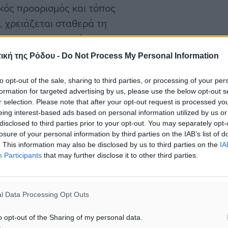
κός προορισμός και τόπος
ή, χρειάζεται σταθερά τη
α και με ουσιαστικές
ική της Ρόδου -
Do Not Process My Personal Information
to opt-out of the sale, sharing to third parties, or processing of your per
ίναι αποσπασματική.
formation for targeted advertising by us, please use the below opt-out s
μοσμένο στις πραγματικές
r selection. Please note that after your opt-out request is processed y
τους κατοίκους, τους
eing interest-based ads based on personal information utilized by us or
disclosed to third parties prior to your opt-out. You may separately opt-
ύρια των επισκεπτών, που
losure of your personal information by third parties on the IAB’s list of
. This information may also be disclosed by us to third parties on the
IA
Participants
that may further disclose it to other third parties.
, η ενίσχυση των
λτίωση της
l Data Processing Opt Outs
αμείνουν στο επίκεντρο.
o opt-out of the Sharing of my personal data.