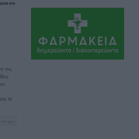
ματα στο
Ευρωπαϊκό Πρωτάθλημα Στίβου: Πότε
αγωνίζονται η Μαγκούλια, η
Σπανουδάκη και ο Κριτούλης
Αθλητικά
•
πριν 2 ώρες
Εθνική Παίδων: Ο Χριστοδούλου και η
καλύτερη φουρνιά των τελευταίων
ετών
Αθλητικά
•
πριν 2 ώρες
ή της
ίδες
του
Διαγόρας: Ανανέωσε ο Μιχάλης
Χατζηγεωργίου
ος το
Αθλητικά
•
πριν 2 ώρες
ΔΕΑΣ Δάφνη Ρόδου: Η Ευαγγελία
Τετράδη στο τεχνικό επιτελείο
Αθλητικά
•
πριν 2 ώρες