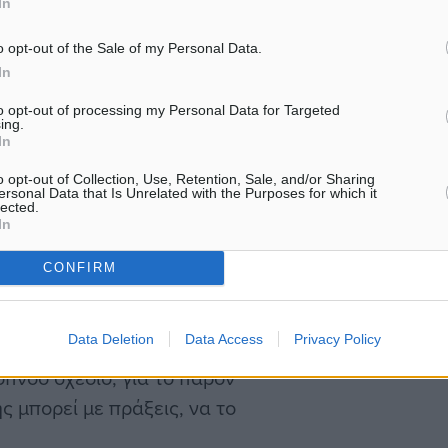
In
 όπως η αναστύλωση και
 τη δέσμευση, για την
o opt-out of the Sale of my Personal Data.
In
to opt-out of processing my Personal Data for Targeted
ing.
οτών όπως κανείς δεν την
In
γκαταλελειμμένων
o opt-out of Collection, Use, Retention, Sale, and/or Sharing
α υποδεχθούμε κι άλλα
ersonal Data that Is Unrelated with the Purposes for which it
lected.
 κι εμείς να τα
In
CONFIRM
ίμαστε, που θα το φέρουμε.
Data Deletion
Data Access
Privacy Policy
πνοο σχέδιο, για το παρόν
ς μπορεί με πράξεις, να το