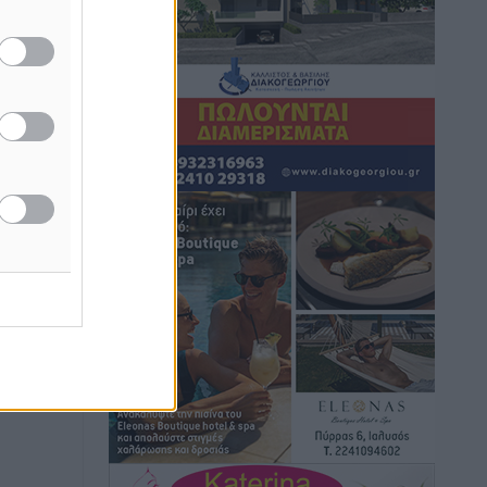
συνεργασία Ρόδου με το Αττικόν για το
Ακτινοθεραπευτικό
Τοπικές Ειδήσεις
•
πριν 55 λεπτά
Σούπερ μάρκετ: Διευρύνεται η εθνική
πρωτοβουλία για τις τιμές – Eρχονται
νέες συμμετοχές εταιρειών
Ειδήσεις
•
πριν 1 ώρα
Συνελήφθησαν έξι άτομα για
ηχορύπανση από καταστήματα στο
Νότιο Αιγαίο
Τοπικές Ειδήσεις
•
πριν 1 ώρα
15 Αυγούστου 2026: Πώς θα
πληρωθούν όσοι εργαστούν την αργία –
Τι ισχύει για πενθήμερο, εξαήμερο και