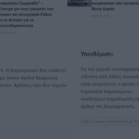
δεσμεύσεις Γεωργιάδη” –
ηχορύπανση από καταστή
Κίνητρα για τους γιατρούς των
Νότιο Αιγαίο
νησιών και συνεργασία Ρόδου
08.08.26 · 11:15
με το Αττικόν για το
Ακτινοθεραπευτικό
8.08.26 · 11:27
Υπενθύμιση:
Για την μερική αναπαραγωγ
ή. Η Δημοκρατική δεν υιοθετεί
είδησης από άλλες ιστοσελ
υμε όποια σχόλια θεωρούμε
είναι απαραίτητη η χρήση 
οίηση. Χρήστες που δεν τηρούν
παρακάτω παρεχόμενου
συνδέσμου παραπομπής πρ
άρθρο της Δημοκρατικής.