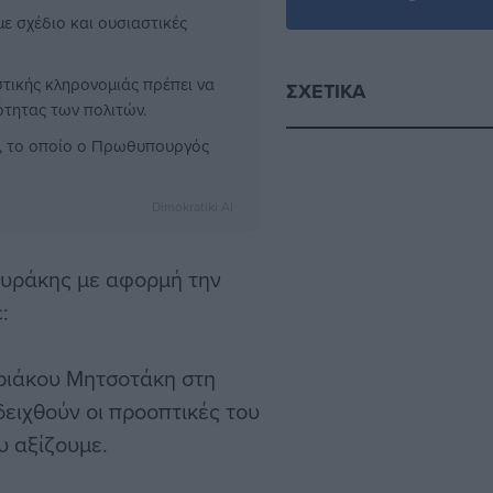
ε σχέδιο και ουσιαστικές
στικής κληρονομιάς πρέπει να
ΣΧΕΤΙΚΆ
ότητας των πολιτών.
ς, το οποίο ο Πρωθυπουργός
Dimokratiki AI
ουράκης με αφορμή την
:
ριάκου Μητσοτάκη στη
δειχθούν οι προοπτικές του
υ αξίζουμε.