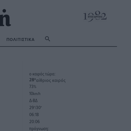
ΠΟΛΙΤΙΣΤΙΚΆ
o καιρός τώρα:
αίθριος καιρός
28
°
73
%
10
km/h
Δ-ΒΔ
29
30
°/
°
06:18
20:06
πρόγνωση: