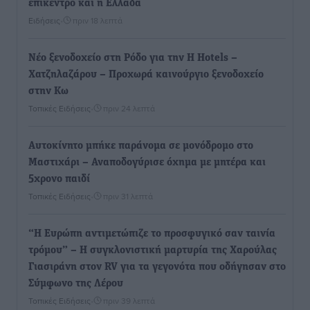
επίκεντρο και η Ελλάδα
Ειδήσεις
•
πριν 18 λεπτά
Νέο ξενοδοχείο στη Ρόδο για την H Hotels –
Χατζηλαζάρου – Προχωρά καινούργιο ξενοδοχείο
στην Κω
Τοπικές Ειδήσεις
•
πριν 24 λεπτά
Αυτοκίνητο μπήκε παράνομα σε μονόδρομο στο
Μαστιχάρι – Αναποδογύρισε όχημα με μητέρα και
5χρονο παιδί
Τοπικές Ειδήσεις
•
πριν 31 λεπτά
“Η Ευρώπη αντιμετώπιζε το προσφυγικό σαν ταινία
τρόμου” – Η συγκλονιστική μαρτυρία της Χαρούλας
Γιασιράνη στον RV για τα γεγονότα που οδήγησαν στο
Σύμφωνο της Λέρου
Τοπικές Ειδήσεις
•
πριν 39 λεπτά