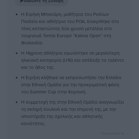
▶
Ακούστε τη Σύνοψη
Η Ειρήνη Μπεκιάρη, μαθήτρια του Ροδίων
Παιδεία και αθλήτρια του ΡΟΑ, διακρίθηκε στο
τένις κατακτώντας δύο χρυσά μετάλλια στο
τουρνουά Tennis Europe ‘’Kaleva Open’’ στη
Φινλανδία.
Η 14χρονη αθλήτρια αγωνίστηκε σε μεγαλύτερη
ηλικιακή κατηγορία (U16) και απέδειξε το ταλέντο
και το ήθος της.
Η Ειρήνη κλήθηκε να εκπροσωπήσει την Ελλάδα
στην Εθνική Ομάδα για την προκριματική φάση
του Summer Cup στην Κορσική.
Η συμμετοχή της στην Εθνική Ομάδα αναγνωρίζει
τη σκληρή δουλειά και την επιμονή της, με την
υποστήριξη της σχολικής και αθλητικής
κοινότητας.
Dimokratiki AI