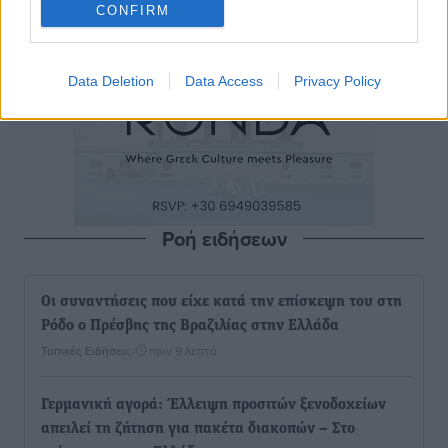
CONFIRM
Data Deletion
Data Access
Privacy Policy
Ροή ειδήσεων
Οι συναντήσεις που είχε κατά την επίσκεψη του στη
Ρόδο ο Πρέσβης της Βραζιλίας στην Ελλάδα
Τοπικές Ειδήσεις
•
πριν 9 λεπτά
Γερμανική αγορά: Έλλειψη προσιτών ξενοδοχείων
απειλεί τη ζήτηση για πακέτα διακοπών – Στο