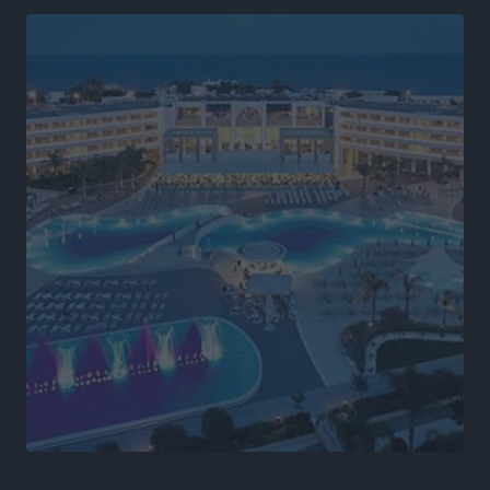
Κλειστή αύριο βράδυ η παραλιακή οδός στο λιμάνι της
Κω
Τοπικές Ειδήσεις
•
πριν 6 ώρες
Στην ΑΑΔΕ ο Μητσοτάκης για το myAGRO: «Είναι μια
πολύ σημαντική ημέρα για τον πρωτογενή τομέα»
Ειδήσεις
•
πριν 6 ώρες
Ξενοδοχεία: Ανοδος 10% στον τζίρο με στάσιμες
διανυκτερεύσεις
Ειδήσεις
•
πριν 6 ώρες
Οι πρώτες εικόνες του νέου Canadair που έρχεται
Ελλάδα και θα πετά και νύχτα
Ειδήσεις
•
πριν 7 ώρες