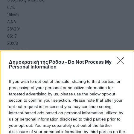
62
%
16
km/h
Δ-ΝΔ
28
29
°/
°
06:17
20:08
πρόγνωση:
33
°
Δημοκρατική της Ρόδου -
Do Not Process My
ΠΑ
Personal Information
28
°
ΣΑ
If you wish to opt-out of the sale, sharing to third parties, or
29
°
processing of your personal or sensitive information for
ΚΥ
targeted advertising by us, please use the below opt-out
29
section to confirm your selection. Please note that after your
°
opt-out request is processed you may continue seeing
ΔΕ
interest-based ads based on personal information utilized by
us or personal information disclosed to third parties prior to
your opt-out. You may separately opt-out of the further
disclosure of your personal information by third parties on the