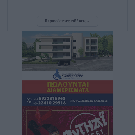
Συναυλία με τον Γιάννη Κότσιρα στις 21 Αυγούστου
Πολιτιστικά
•
πριν 49 λεπτά
Περισσότερες ειδήσεις
Έκτακτη συνεδρίαση της Δημοτικής Επιτροπής Ρόδου
αύριο Παρασκευή 7 Αυγούστου
Τοπικές Ειδήσεις
•
πριν 52 λεπτά
ΑΕΡΑ: Δεν σταματάει να ενισχύεται, νέο απόκτημα ο
Μητρόπουλος
Αθλητικά
•
πριν 1 ώρα
Κλεάνθης: Δουλειές μετά ευχαριστιών στο γήπεδο,
ατομικό για δύο
Αθλητικά
•
πριν 1 ώρα
Φοίβος: Εν αναμονή του Νίκου Λαζίδη