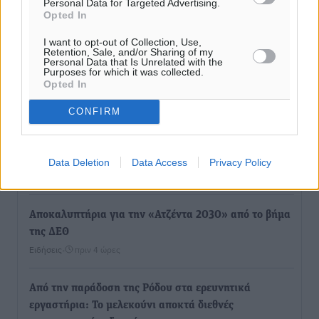
Personal Data for Targeted Advertising.
Opted In
I want to opt-out of Collection, Use,
Retention, Sale, and/or Sharing of my
Personal Data that Is Unrelated with the
Purposes for which it was collected.
Ροή ειδήσεων
Opted In
CONFIRM
Έφυγε από τη ζωή ο επί σειρά ετών εφημέριος στον
ιερό Ναό του Αγίου Νικολάου Παστίδας Μιχαήλ
Καψάλης
Data Deletion
Data Access
Privacy Policy
Τοπικές Ειδήσεις
•
πριν 2 ώρες
Αποκαλυπτήρια για την «Ατζέντα 2030» από το βήμα
της ΔΕΘ
Ειδήσεις
•
πριν 4 ώρες
Από την παράδοση της Ρόδου στα ερευνητικά
εργαστήρια: Το μελεκούνι αποκτά διεθνές