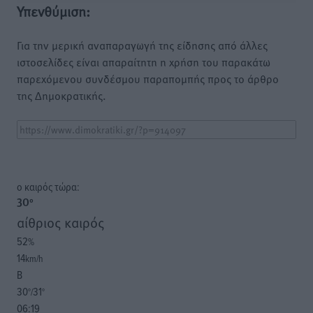
Υπενθύμιση:
Για την μερική αναπαραγωγή της είδησης από άλλες
ιστοσελίδες είναι απαραίτητη η χρήση του παρακάτω
παρεχόμενου συνδέσμου παραπομπής προς το άρθρο
της Δημοκρατικής.
o καιρός τώρα:
30
°
αίθριος καιρός
52
%
14
km/h
Β
30
31
°/
°
06:19