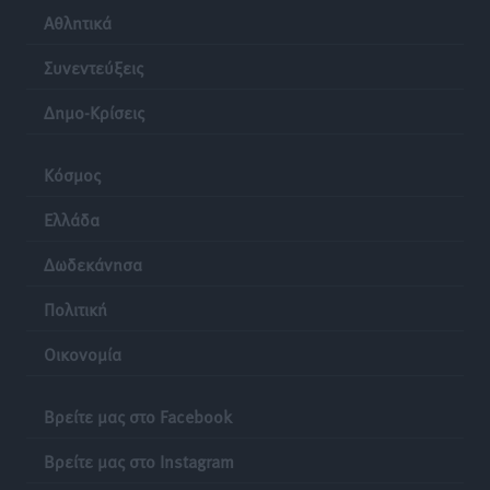
Ρόδος: «Βουλιάζει» από τουρίστες – Πάνω από 1 εκατ.
Αθλητικά
επιβάτες και 55 κρουαζιερόπλοια
Τοπικές Ειδήσεις
•
πριν 24 ώρες
Συνεντεύξεις
Δημο-Κρίσεις
Κόσμος
Ελλάδα
Δωδεκάνησα
Πολιτική
Οικονομία
Βρείτε μας στο Facebook
Βρείτε μας στο Instagram