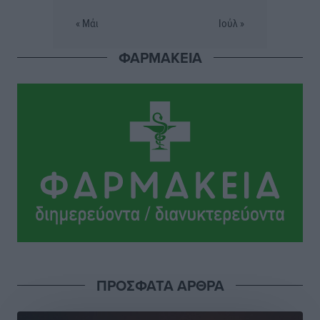
Τοπικές Ειδήσεις
•
πριν 8 ώρες
« Μάι
Ιούλ »
Πού κινούνται οι κρατήσεις last minute σε Ελλάδα
ΦΑΡΜΑΚΕΙΑ
από Γερμανούς
Ειδήσεις
•
πριν 8 ώρες
Οδηγός στη Ρόδο τράκαρε σταθμευμένο αυτοκίνητο,
παρέσυρε 72χρονο και διέφυγε
Τοπικές Ειδήσεις
•
πριν 8 ώρες
Το νέο Ειδικό Χωροταξικό για τον Τουρισμό
ξανασχεδιάζει τον επενδυτικό χάρτη της Ρόδου
Τοπικές Ειδήσεις
•
πριν 9 ώρες
Γιάννης Βασιλάκης: «Η Πρωτοβάθμια Φροντίδα
ΠΡΟΣΦΑΤΑ ΑΡΘΡΑ
Υγείας πρέπει να φτάνει σε κάθε γωνιά – Ενισχύουμε
τις δομές, δεν τις αποδυναμώνουμε»