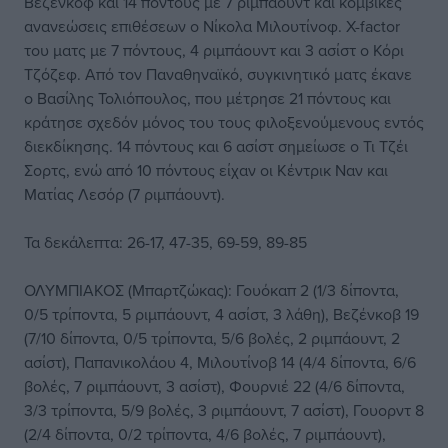
Βεζένκοφ και 14 πόντους με 7 ριμπάουντ και κομβικές
ανανεώσεις επιθέσεων ο Νίκολα Μιλουτίνοφ. X-factor
του ματς με 7 πόντους, 4 ριμπάουντ και 3 ασίστ ο Κόρι
Τζόζεφ. Από τον Παναθηναϊκό, συγκινητικό ματς έκανε
ο Βασίλης Τολιόπουλος, που μέτρησε 21 πόντους και
κράτησε σχεδόν μόνος του τους φιλοξενούμενους εντός
διεκδίκησης. 14 πόντους και 6 ασίστ σημείωσε ο Τι Τζέι
Σορτς, ενώ από 10 πόντους είχαν οι Κέντρικ Ναν και
Ματίας Λεσόρ (7 ριμπάουντ).
Τα δεκάλεπτα: 26-17, 47-35, 69-59, 89-85
ΟΛΥΜΠΙΑΚΟΣ (Μπαρτζώκας): Γουόκαπ 2 (1/3 δίποντα,
0/5 τρίποντα, 5 ριμπάουντ, 4 ασίστ, 3 λάθη), Βεζένκοβ 19
(7/10 δίποντα, 0/5 τρίποντα, 5/6 βολές, 2 ριμπάουντ, 2
ασίστ), Παπανικολάου 4, Μιλουτίνοβ 14 (4/4 δίποντα, 6/6
βολές, 7 ριμπάουντ, 3 ασίστ), Φουρνιέ 22 (4/6 δίποντα,
3/3 τρίποντα, 5/9 βολές, 3 ριμπάουντ, 7 ασίστ), Γουορντ 8
(2/4 δίποντα, 0/2 τρίποντα, 4/6 βολές, 7 ριμπάουντ),