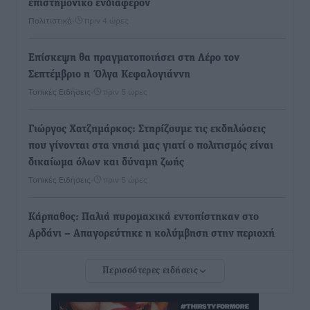
επιστημονικό ενδιαφέρον
Πολιτιστικά
•
πριν 4 ώρες
Επίσκεψη θα πραγματοποιήσει στη Λέρο τον
Σεπτέμβριο η Όλγα Κεφαλογιάννη
Τοπικές Ειδήσεις
•
πριν 5 ώρες
Γιώργος Χατζημάρκος: Στηρίζουμε τις εκδηλώσεις
που γίνονται στα νησιά μας γιατί ο πολιτισμός είναι
δικαίωμα όλων και δύναμη ζωής
Τοπικές Ειδήσεις
•
πριν 5 ώρες
Κάρπαθος: Παλιά πυρομαχικά εντοπίστηκαν στο
Αρδάνι – Απαγορεύτηκε η κολύμβηση στην περιοχή
Τοπικές Ειδήσεις
•
πριν 6 ώρες
Περισσότερες ειδήσεις
Τουρνάς για φωτιές: «Κανένα περιθώριο
εφησυχασμού» – Σε πλήρη ετοιμότητα ο μηχανισμός