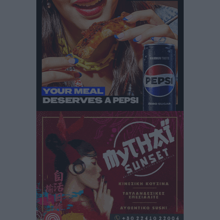
Ειδήσεις
•
πριν 7 ώρες
Καιρός: Επιμένουν οι υψηλές θερμοκρασίες – Ισχυρά
μελτέμια έως 9 μποφόρ, σε «Red Code» 6 περιοχές
Τοπικές Ειδήσεις
•
πριν 7 ώρες
Τα φοιτητικά ενοίκια «τινάζουν στον αέρα» τους
οικογενειακούς προϋπολογισμούς
Ειδήσεις
•
πριν 7 ώρες
Δύο νέοι ξενώνες παραδόθηκαν στις Ένοπλες
Δυνάμεις στη νήσο Ρω
Τοπικές Ειδήσεις
•
πριν 8 ώρες
Συνεχίζεται η έξοδος του Αυγούστου – Πάνω από
34.000 αναχωρούν σήμερα μόνο από τον Πειραιά
Ειδήσεις
•
πριν 8 ώρες