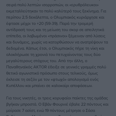
σειρά πολύ λεπτών ισορροπιών, οι «ερυθρόλευκοι»
εκμεταλλεύτηκαν το πολύ καλύτερό τους ξεκίνημα. Για
περίπου 2,5 δεκάλεπτα, ο Ολυμπιακός κυριάρχησε και
έφτασε μέχρι το +20 (59-39). Παρά την τρομερή
αντίδρασή τους και τη μείωση του σκορ σε απειλητικά
επίπεδα, οι λαβωμένοι «πράσινοι» ξέμειναν από λύσεις
και δυνάμεις, χωρίς να κατορθώσουν να ανατρέψουν τα
δεδομένα. Κάπως έτσι, ο Ολυμπιακός πήρε τη νίκη και
ολοκλήρωσε τη χρονιά του πετυχαίνοντας τους δύο
μεγαλύτερους στόχους του. Από την άλλη, ο
Παναθηναϊκός AKTOR έδειξε σε γενικές γραμμές πολύ
θετικό αγωνιστικό πρόσωπο στους τελικούς, όμως
έκλεισε τη σεζόν με τον «φτωχό» απολογισμό ενός
Κυπέλλου και μπαίνει σε καλοκαίρι αποφάσεων.
Για τους νικητές, οι τρεις κορυφαίοι παίκτες της ομάδας
βγήκαν μπροστά. Ο Εβάν Φουρνιέ έβαλε 22 πόντους και
μοίρασε 7 ασίστ, ενώ 19 πόντους μέτρησε ο Σάσα