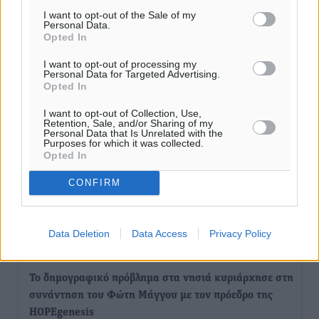
Ειδήσεις
•
πριν 10 ώρες
I want to opt-out of the Sale of my
Personal Data.
Opted In
Ο.Φ. Ιστρίου: Καρέ ανανεώσεων σε άξονα και
μετόπισθεν
I want to opt-out of processing my
Personal Data for Targeted Advertising.
Αθλητικά
•
πριν 11 ώρες
Opted In
I want to opt-out of Collection, Use,
Επικός Εργκίν Αταμάν στη Σύμη: Έσπασε πιάτα μέχρι
Retention, Sale, and/or Sharing of my
και στο κεφάλι του σε εστιατόριο ακούγοντας Άννα
Personal Data that Is Unrelated with the
Purposes for which it was collected.
Βίσση
Opted In
Τοπικές Ειδήσεις
•
πριν 11 ώρες
CONFIRM
Στο Επιμελητήριο Δωδεκανήσου σήμερα ο Πρέσβης
της Βραζιλίας Laudemar Aguiar
Data Deletion
Data Access
Privacy Policy
Τοπικές Ειδήσεις
•
πριν 11 ώρες
To δημογραφικό πρόβλημα στα νησιά κυριάρχησε στη
συνάντηση του Φώτη Μάγγου με τον πρόεδρο της
HOPEgenesis