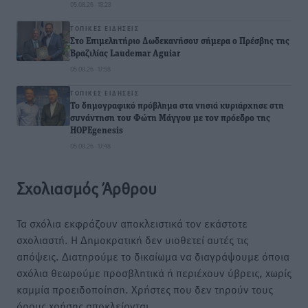
05.08.26 · 18:28
ΤΟΠΙΚΈΣ ΕΙΔΉΣΕΙΣ
Στο Επιμελητήριο Δωδεκανήσου σήμερα ο Πρέσβης της
Βραζιλίας Laudemar Aguiar
05.08.26 · 17:58
ΤΟΠΙΚΈΣ ΕΙΔΉΣΕΙΣ
To δημογραφικό πρόβλημα στα νησιά κυριάρχησε στη
συνάντηση του Φώτη Μάγγου με τον πρόεδρο της
HOPEgenesis
05.08.26 · 17:48
Σχολιασμός Άρθρου
Τα σχόλια εκφράζουν αποκλειστικά τον εκάστοτε
σχολιαστή. Η Δημοκρατική δεν υιοθετεί αυτές τις
απόψεις. Διατηρούμε το δικαίωμα να διαγράψουμε όποια
σχόλια θεωρούμε προσβλητικά ή περιέχουν ύβρεις, χωρίς
καμμία προειδοποίηση. Χρήστες που δεν τηρούν τους
όρους χρήσης αποκλείονται.