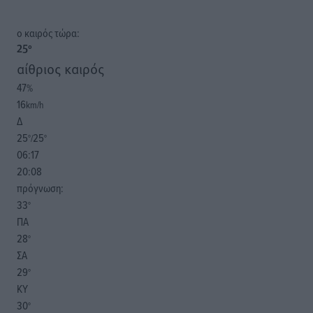
o καιρός τώρα:
25
°
αίθριος καιρός
47
%
16
km/h
Δ
25
25
°/
°
06:17
20:08
πρόγνωση:
33
°
ΠΑ
28
°
ΣΑ
29
°
ΚΥ
30
°