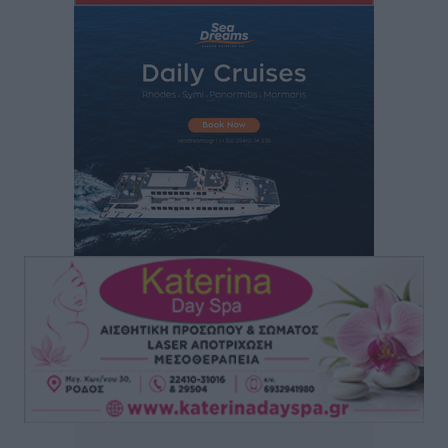
Τοπικές Ειδήσεις
•
πριν 12 ώρες
Ο γεωεντοπισμός μέσω 112 «έσωσε» Δανό περιπατητή
στη Ρόδο
Τοπικές Ειδήσεις
•
πριν 12 ώρες
Σύμη: Ανασύρθηκε σορός άνδρα – Εξετάζεται αν είναι
ο 8ος Γερμανός που αγνοούνταν μετά την παράσυρσή
ιστιοφόρου
Τοπικές Ειδήσεις
•
πριν 12 ώρες
Ερώτηση στην Ευρωπαϊκή Επιτροπή για τις
αλλεπάλληλες πυρκαγιές που ξεσπούν από μονάδες
ανακύκλωσης και ΧΥΤΑ και την επικίνδυνη έκθεση
σε καρκινογόνες τοξικές ουσίες
Ειδήσεις
•
πριν 12 ώρες
Συλλυπητήριο μήνυμα του Δημάρχου Ρόδου