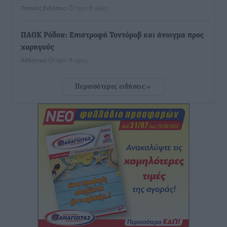
Τοπικές Ειδήσεις
•
πριν 11 ώρες
ΠΑΟΚ Ρόδου: Επιστροφή Τοντόροβ και άνοιγμα προς
χορηγούς
Αθλητικά
•
πριν 11 ώρες
Περισσότερες ειδήσεις
Rhodes Beyond Summer – Εκεί που το καλοκαίρι
είναι μόνο η αρχή
Τοπικές Ειδήσεις
•
πριν 12 ώρες
Κικίλιας: Μειώθηκαν κατά 34% οι μεταναστευτικές
ροές στα θαλάσσια σύνορα
Ειδήσεις
•
πριν 12 ώρες
Κως: Γερμανός τουρίστας κέρδισε αποζημίωση 900
ευρώ επειδή δεν βρήκε ξαπλώστρες στις
οικογενειακές διακοπές του