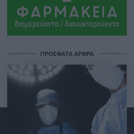
Αθλητικά
•
πριν 13 ώρες
Ανατροπές στη Δημοτική Επιτροπή Ρόδου μετά την
ανεξαρτητοποίηση του Μιχαήλ Κορδίνα
Τοπικές Ειδήσεις
•
πριν 13 ώρες
Απόλλωνας Καλυθιών: Πιστός στρατιώτης του ο
ΠΡΟΣΦΑΤΑ ΑΡΘΡΑ
Σουηδός του!
Αθλητικά
•
πριν 13 ώρες
Χατζηβασιλείου: Προτεραιότητα της ΕΕ η προστασία
των εξωτερικών συνόρων
Ειδήσεις
•
πριν 13 ώρες
Κάρπαθος: Το πιο υποτιμημένο νησί είναι ένας
κρυφός παράδεισος στα Δωδεκάνησα
Τοπικές Ειδήσεις
•
πριν 14 ώρες