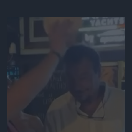
ΕΠΟ: Προεπιλογές κοριτσιών Κ15 και Κ14 σε 12 πόλεις
Αθλητικά
•
πριν 16 ώρες
Α.Ο. Σταματίου: Τέλος ο Γιάννης Τσέρκης
Αθλητικά
•
πριν 16 ώρες
Η Aegean Regatta ανοίγει πανιά για 25η φορά στο
Βόρειοανατολικό Αιγαίο
Αθλητικά
•
πριν 16 ώρες
Στήριξη των πυροπλήκτων από την Ένωση Εταιρειών
Διαχείρισης Απαιτήσεων από Δάνεια και Πιστώσεις
Ειδήσεις
•
πριν 16 ώρες
Μαραθώνιος Ρόδου: Συνεχίζεται μέχρι το 2030 η
άκρως επιτυχημένη συνεργασία με την TUI
Αθλητικά
•
πριν 17 ώρες