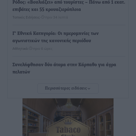
Ρόδος: «Βουλιάζει» από τουρίστες – Πάνω από 1 εκατ.
επιβάτες και 55 κρουαζιερόπλοια
Τοπικές Ειδήσεις
•
πριν 34 λεπτά
Γ’ Εθνική Κατηγορία: Οι ημερομηνίες των
αγωνιστικών της κανονικής περιόδου
Αθλητικά
•
πριν 6 ώρες
Συνελήφθησαν δύο άτομα στην Κάρπαθο για άγρα
πελατών
Τοπικές Ειδήσεις
•
πριν 6 ώρες
Περισσότερες ειδήσεις
Χωρίς υποχρεωτική παρουσία μικρών στη 12άδα
Αθλητικά
•
πριν 6 ώρες
Ο Πελεκάνος, οι ανεμογεννήτριες και μια κοινότητα
που κανείς δεν ρώτησε
Δημο-Κρίσεις
•
πριν 7 ώρες