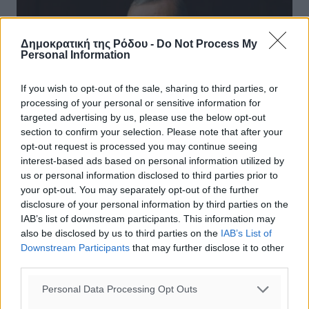
Δημοκρατική της Ρόδου -
Do Not Process My
Personal Information
If you wish to opt-out of the sale, sharing to third parties, or
processing of your personal or sensitive information for
targeted advertising by us, please use the below opt-out
section to confirm your selection. Please note that after your
opt-out request is processed you may continue seeing
interest-based ads based on personal information utilized by
us or personal information disclosed to third parties prior to
your opt-out. You may separately opt-out of the further
disclosure of your personal information by third parties on the
Ερντογάν: Θα πω στον Μητσοτάκη να
IAB’s list of downstream participants. This information may
σταματήσει τα εξοπλιστικά
also be disclosed by us to third parties on the
IAB’s List of
Downstream Participants
that may further disclose it to other
Στον αμυντικό εξοπλισμό της Ελλάδας αναφέρθηκε εκ
third parties.
νέου ο Τούρκος πρόεδρος. Μιλώντας σε
δημοσιογράφους κατά την πτήση επιστροφής του από το
Personal Data Processing Opt Outs
Αζερμπαϊτζάν, τόνισε πως, στην ...