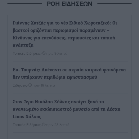
ΡΟΗ ΕΙΔΗΣΕΩΝ
Γιάννης Χατζής για το νέο Ειδικό Χωροταξικό: Οι
βασικοί οριζόντιοι περιορισμοί παραμένουν –
Κίνδυνος για επενδύσεις, περιουσίες και τοπική
ανάπτυξη
Τοπικές Ειδήσεις
•
πριν 9 λεπτά
Ευ. Τουρνάς: Απέναντι σε ακραία καιρικά φαινόμενα
δεν υπάρχουν περιθώρια εφησυχασμού
Ειδήσεις
•
πριν 16 λεπτά
Στον Άγιο Νικόλαο Χάλκης ανοίγει ξανά το
ανανεωμένο εκκλησιαστικό μουσείο από τη Λέσχη
Lions Χάλκης
Τοπικές Ειδήσεις
•
πριν 23 λεπτά