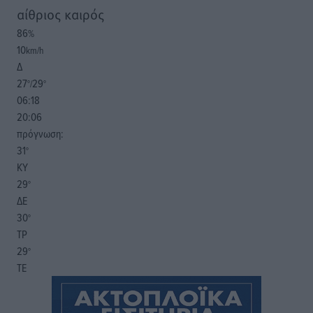
αίθριος καιρός
86
%
10
km/h
Δ
27
29
°/
°
06:18
20:06
πρόγνωση:
31
°
ΚΥ
29
°
ΔΕ
30
°
ΤΡ
29
°
ΤΕ