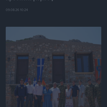
Τουρισμός: Με θετικό πρόσημο έως τώρα η χρονιά,
παρά τα σκαμπανεβάσματα
09.08.26 10:24
Ειδήσεις
•
πριν 16 ώρες
Χαρ. Ναβροζίδης στον RV «Σε τρία χρόνια θα είμαστε
η πιο ψηφιακή Περιφέρεια της χώρας» Δημοπρατείται
το έργο ψηφιακού μετασχηματισμού
Τοπικές Ειδήσεις
•
πριν 16 ώρες
Airbnb vs ξενοδοχεία – Πώς αλλάζει ο χάρτης της
φιλοξενίας
Ειδήσεις
•
πριν 16 ώρες
Γιάννης Χατζής για το νέο Ειδικό Χωροταξικό: Οι
βασικοί οριζόντιοι περιορισμοί παραμένουν –
Κίνδυνος για επενδύσεις, περιουσίες και τοπική
ανάπτυξη
Τοπικές Ειδήσεις
•
πριν 16 ώρες