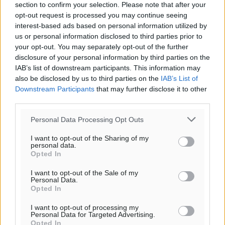
section to confirm your selection. Please note that after your
opt-out request is processed you may continue seeing
interest-based ads based on personal information utilized by
Ροή ειδήσεων
us or personal information disclosed to third parties prior to
your opt-out. You may separately opt-out of the further
disclosure of your personal information by third parties on the
Τα φοιτητικά ενοίκια «τινάζουν στον αέρα» τους
IAB’s list of downstream participants. This information may
οικογενειακούς προϋπολογισμούς
also be disclosed by us to third parties on the
IAB’s List of
Ειδήσεις
•
πριν 1 λεπτό
Downstream Participants
that may further disclose it to other
third parties.
Δύο νέοι ξενώνες παραδόθηκαν στις Ένοπλες
Personal Data Processing Opt Outs
Δυνάμεις στη νήσο Ρω
I want to opt-out of the Sharing of my
Τοπικές Ειδήσεις
•
πριν 21 λεπτά
personal data.
Opted In
Συνεχίζεται η έξοδος του Αυγούστου – Πάνω από
I want to opt-out of the Sale of my
34.000 αναχωρούν σήμερα μόνο από τον Πειραιά
Personal Data.
Opted In
Ειδήσεις
•
πριν 28 λεπτά
I want to opt-out of processing my
Personal Data for Targeted Advertising.
Μόνιμες θέσεις στους παιδικούς σταθμούς: Οι
Opted In