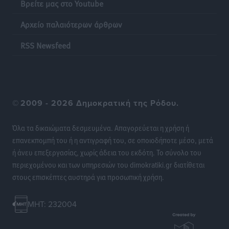
Βρείτε μας στο Youtube
Τοπικές Ειδήσεις
•
πριν 24 ώρες
Αρχείο παλαιότερων άρθρων
ΣΕΓΑΣ: Πιστώθηκαν τα έξοδα μετακίνησης του
RSS Newsfeed
Πανελληνίου Πρωταθλήματος Κ20 στα σωματεία
Αθλητικά
•
πριν 24 ώρες
Ευρωπαϊκό Πρωτάθλημα Στίβου: Πότε αγωνίζονται η
©
2009 - 2026 Δημοκρατική της Ρόδου.
Μαγκούλια, η Σπανουδάκη και ο Κριτούλης
Αθλητικά
•
πριν 24 ώρες
Όλα τα δικαιώματα δεσμευμένα. Απαγορεύεται η χρήση ή
επανεκπομπή του ή η αντιγραφή του, σε οποιοδήποτε μέσο, μετά
Εθνική Παίδων: Ο Χριστοδούλου και η καλύτερη
ή άνευ επεξεργασίας, χωρίς άδεια του εκδότη. Το σύνολο του
φουρνιά των τελευταίων ετών
περιεχομένου και των υπηρεσιών του dimokratiki.gr διατίθεται
Αθλητικά
•
πριν 24 ώρες
στους επισκέπτες αυστηρά για προσωπική χρήση.
Διαγόρας: Ανανέωσε ο Μιχάλης Χατζηγεωργίου
MHT: 232004
Αθλητικά
•
πριν 24 ώρες