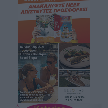
παρέσυρε 72χρονο και διέφυγε
Τοπικές Ειδήσεις
•
πριν 1 ώρα
Το νέο Ειδικό Χωροταξικό για τον Τουρισμό
ξανασχεδιάζει τον επενδυτικό χάρτη της Ρόδου
Τοπικές Ειδήσεις
•
πριν 2 ώρες
Γιάννης Βασιλάκης: «Η Πρωτοβάθμια Φροντίδα
Υγείας πρέπει να φτάνει σε κάθε γωνιά – Ενισχύουμε
τις δομές, δεν τις αποδυναμώνουμε»
Συνεντεύξεις
•
πριν 2 ώρες
Ιδρυμα Ωνάση: Το όραμα πίσω από τα δύο νέα
σχολεία της Ρόδου
Συνεντεύξεις
•
πριν 2 ώρες
Μιχάλης Χουρδάκης: «Η χώρα χρειάζεται μια