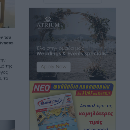
εντοπίστηκαν στο Αρδάνι –
Απαγορεύτηκε η κολύμβηση στην
περιοχή
Τοπικές Ειδήσεις
•
πριν 5 ώρες
ον του
Τουρνάς για φωτιές: «Κανένα
κάνησο»
περιθώριο εφησυχασμού» – Σε πλήρη
ετοιμότητα ο μηχανισμός
την
Ειδήσεις
•
πριν 6 ώρες
μό της
ογος
, το
Καιρός: Επιμένουν οι υψηλές
θερμοκρασίες – Ισχυρά μελτέμια έως 9
μποφόρ, σε «Red Code» 6 περιοχές
Τοπικές Ειδήσεις
•
πριν 6 ώρες
Τα φοιτητικά ενοίκια «τινάζουν στον
αέρα» τους οικογενειακούς
προϋπολογισμούς