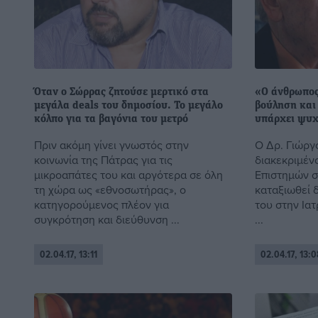
Όταν ο Σώρρας ζητούσε μερτικό στα
«Ο άνθρωπος
μεγάλα deals του δημοσίου. Το μεγάλο
βούληση και 
κόλπο για τα βαγόνια του μετρό
υπάρχει ψυ
Πριν ακόμη γίνει γνωστός στην
Ο Δρ. Γιώργο
κοινωνία της Πάτρας για τις
διακεκριμέν
μικροαπάτες του και αργότερα σε όλη
Επιστημών σ
τη χώρα ως «εθνοσωτήρας», ο
καταξιωθεί 
κατηγορούμενος πλέον για
του στην Ιατ
συγκρότηση και διεύθυνση ...
...
02.04.17, 13:11
02.04.17, 13:0