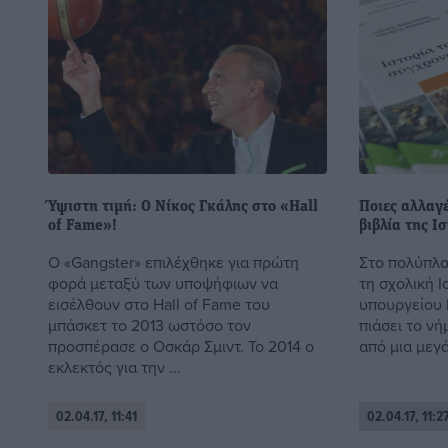
Ύψιστη τιμή: Ο Νίκος Γκάλης στο «Hall
Ποιες αλλαγέ
of Fame»!
βιβλία της Ι
Ο «Gangster» επιλέχθηκε για πρώτη
Στο πολύπλο
φορά μεταξύ των υποψήφιων να
τη σχολική Ι
εισέλθουν στο Hall of Fame του
υπουργείου 
μπάσκετ το 2013 ωστόσο τον
πιάσει το νή
προσπέρασε ο Οσκάρ Σμιντ. Το 2014 ο
από μια μεγά
εκλεκτός για την ...
02.04.17, 11:41
02.04.17, 11:2