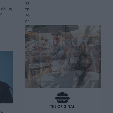
28
°
ε όλους
ΤΕ
να
29
°
ΠΕ
θα