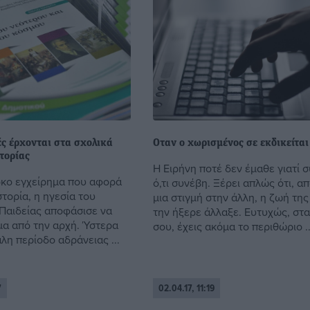
ς έρχονται στα σχολικά
Οταν ο χωρισμένος σε εκδικείται
στορίας
Η Ειρήνη ποτέ δεν έμαθε γιατί 
κο εγχείρημα που αφορά
ό,τι συνέβη. Ξέρει απλώς ότι, απ
στορία, η ηγεσία του
μια στιγμή στην άλλη, η ζωή τη
Παιδείας αποφάσισε να
την ήξερε άλλαξε. Ευτυχώς, στα
μα από την αρχή. Ύστερα
σου, έχεις ακόμα το περιθώριο ..
λη περίοδο αδράνειας ...
7
02.04.17, 11:19