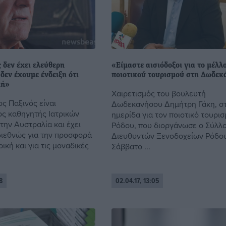
 δεν έχει ελεύθερη
«Είμαστε αισιόδοξοι για το μέλλ
δεν έχουμε ένδειξη ότι
ποιοτικού τουρισμού στη Δωδε
χή»
Χαιρετισμός του βουλευτή
ς Παξινός είναι
Δωδεκανήσου Δημήτρη Γάκη, σ
ος καθηγητής Ιατρικών
ημερίδα για τον ποιοτικό τουρισ
την Αυστραλία και έχει
Ρόδου, που διοργάνωσε ο Σύλλ
διεθνώς για την προσφορά
Διευθυντών Ξενοδοχείων Ρόδου
ρική και για τις μοναδικές
Σάββατο ...
8
02.04.17, 13:05