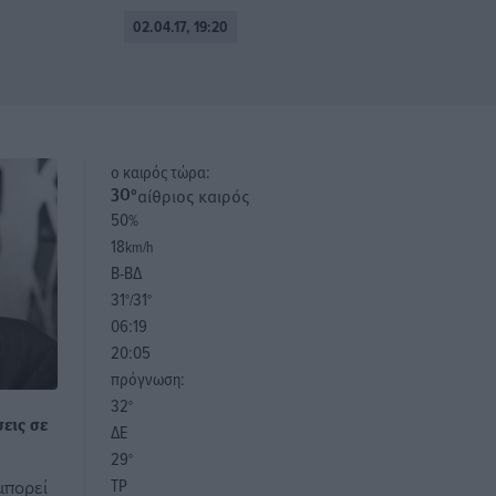
02.04.17, 19:20
o καιρός τώρα:
αίθριος καιρός
30
°
50
%
18
km/h
Β-ΒΔ
31
31
°/
°
06:19
20:05
πρόγνωση:
32
°
εις σε
ΔΕ
29
°
ΤΡ
μπορεί