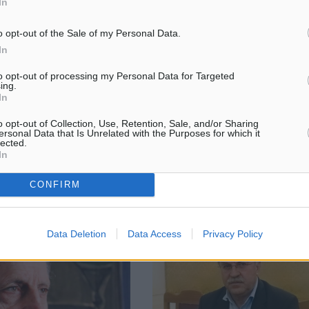
In
o opt-out of the Sale of my Personal Data.
παγορεύει το κάπνισμα
To Brexit φέρνει αυξήσεις για τα
In
κους
μέλη
η Αυστρία απαγόρευσε το
Αύξηση της συνεισφοράς των 
to opt-out of processing my Personal Data for Targeted
ing.
 δημόσια κτίρια το 2005,
μελών της ΕΕ στα κοινοτικά ταμ
In
ολή του μέτρου τα
επιφέρει η αποχώρηση της Μ.
 χρόνια γνώρισε πολλές
Βρετανίας, εκτιμά ο ευρωπαίος
o opt-out of Collection, Use, Retention, Sale, and/or Sharing
ς, στους χώρους εργασίας
επίτροπος Προϋπολογισμού Γκύ
ersonal Data that Is Unrelated with the Purposes for which it
lected.
Έτινγκερ με ...
In
CONFIRM
7
02.04.17, 13:13
Data Deletion
Data Access
Privacy Policy