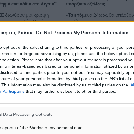
ερμό επεισόδιο στο Αιγαίο”
υπάρξουν εξελίξεις
ΕΕ διανύουν μια κρίσιμη
«Τα επόμενα 24ωρα θα υπάρξο
ύμενες μεταξύ φθοράς και
εξελίξεις, έχουμε φτάσει στην τ
ενόψει το
ευθεία», εκτίμησε ο κυβερνητικ
ική της Ρόδου -
Do Not Process My Personal Information
τος της 16ης Απριλίου.
εκπρόσωπος Δημήτρης
 βαθιά γνώση της
Τζανακόπουλος. Την απάντηση 
ηνής ...
έδωσε στο ερώτημα, ...
to opt-out of the sale, sharing to third parties, or processing of your per
formation for targeted advertising by us, please use the below opt-out s
r selection. Please note that after your opt-out request is processed y
7
02.04.17, 15:31
eing interest-based ads based on personal information utilized by us or
disclosed to third parties prior to your opt-out. You may separately opt-
losure of your personal information by third parties on the IAB’s list of
. This information may also be disclosed by us to third parties on the
IA
Participants
that may further disclose it to other third parties.
l Data Processing Opt Outs
o opt-out of the Sharing of my personal data.