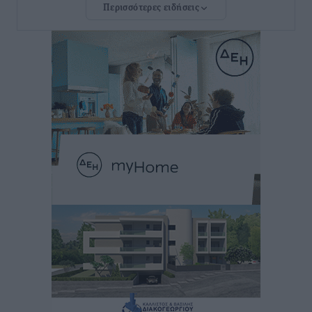
Περισσότερες ειδήσεις
Αυτοκίνητο μπήκε παράνομα σε μονόδρομο στο
Μαστιχάρι – Αναποδογύρισε όχημα με μητέρα και
5χρονο παιδί
Τοπικές Ειδήσεις
•
πριν 2 ώρες
“Η Ευρώπη αντιμετώπιζε το προσφυγικό σαν ταινία
τρόμου” – Η συγκλονιστική μαρτυρία της Χαρούλας
Γιασιράνη στον RV για τα γεγονότα που οδήγησαν στο
Σύμφωνο της Λέρου
Τοπικές Ειδήσεις
•
πριν 2 ώρες
Συναυλία με τον Γιάννη Κότσιρα στις 21 Αυγούστου
Πολιτιστικά
•
πριν 3 ώρες
Έκτακτη συνεδρίαση της Δημοτικής Επιτροπής Ρόδου
αύριο Παρασκευή 7 Αυγούστου
Τοπικές Ειδήσεις
•
πριν 3 ώρες