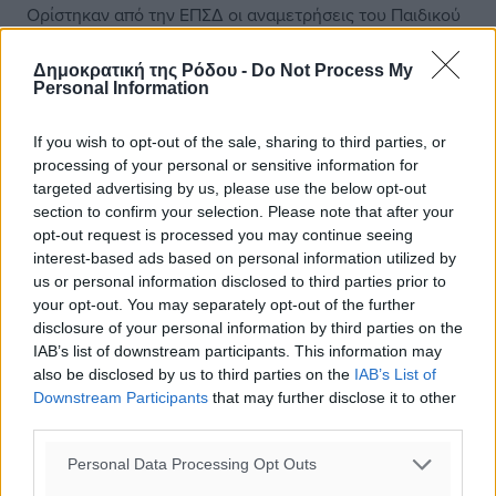
Ορίστηκαν από την ΕΠΣΔ οι αναμετρήσεις του Παιδικού
πρωταθλήματος και στους δύο ομίλους της Ρόδου, με τα
παιχνίδια να διεξάγονται σε πολλές δόσεις. Αναλυτικά:
Δημοκρατική της Ρόδου -
Do Not Process My
Παιδικό ...
Personal Information
19.04.17, 17:20
If you wish to opt-out of the sale, sharing to third parties, or
processing of your personal or sensitive information for
targeted advertising by us, please use the below opt-out
section to confirm your selection. Please note that after your
opt-out request is processed you may continue seeing
interest-based ads based on personal information utilized by
us or personal information disclosed to third parties prior to
your opt-out. You may separately opt-out of the further
disclosure of your personal information by third parties on the
IAB’s list of downstream participants. This information may
also be disclosed by us to third parties on the
IAB’s List of
Downstream Participants
that may further disclose it to other
third parties.
Personal Data Processing Opt Outs