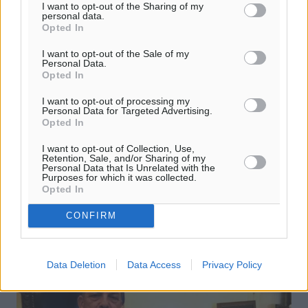
I want to opt-out of the Sharing of my
personal data.
Opted In
Συγχαρητήρια στον αστυνομικό ο
I want to opt-out of the Sale of my
Personal Data.
οποίος βρήκε και παρέδωσε χρηματικό
Opted In
ποσό
I want to opt-out of processing my
Personal Data for Targeted Advertising.
Η Ενωση Αξιωματικών Αστυνομίας Νοτίου Αιγαίου
Opted In
εκφράζει απερίφραστα την περηφάνια της και συγχαίιρει
δημόσια τον Γ. Γραμματέα της Ενωσης Αξιωματικών
I want to opt-out of Collection, Use,
Αστυνομίας Αττικής, ...
Retention, Sale, and/or Sharing of my
Personal Data that Is Unrelated with the
Purposes for which it was collected.
Opted In
19.04.17, 16:55
CONFIRM
Data Deletion
Data Access
Privacy Policy