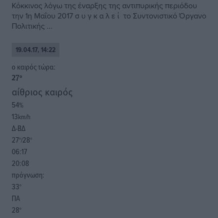
Κόκκινος λόγω της έναρξης της αντιπυρικής περιόδου
την 1η Μαΐου 2017 σ υ γ κ α λ ε ί το Συντονιστικό Όργανο
Πολιτικής ...
19.04.17, 14:22
o καιρός τώρα:
27
°
αίθριος καιρός
54
%
13
km/h
Δ-ΒΔ
27
28
°/
°
06:17
20:08
πρόγνωση:
33
°
ΠΑ
28
°