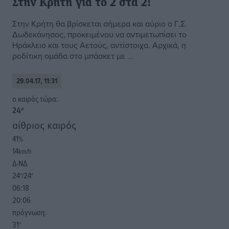
Στην Κρήτη για το 2 στα 2!
Στην Κρήτη θα βρίσκεται σήμερα και αύριο ο Γ.Σ.
Δωδεκάνησος, προκειμένου να αντιμετωπίσει το
Ηράκλειο και τους Αετούς, αντίστοιχα. Αρχικά, η
ροδίτικη ομάδα στο μπάσκετ με ...
29.04.17, 11:31
o καιρός τώρα:
24
°
αίθριος καιρός
41
%
14
km/h
Δ-ΝΔ
24
24
°/
°
06:18
20:06
πρόγνωση:
31
°