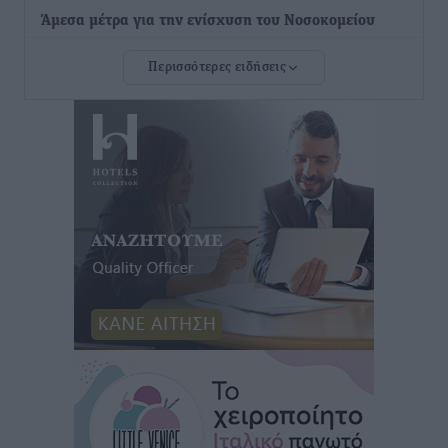
Άμεσα μέτρα για την ενίσχυση του Νοσοκομείου
Ρόδου και αντιμετώπιση των ελλείψεων προσωπικού
Περισσότερες ειδήσεις
ανακοίνωσε ο Άδωνις Γεωργιάδης
Τοπικές Ειδήσεις
•
πριν 10 ώρες
Iατρικός Σύλλογος Ροδου προς Α. Γεωργιάδη:
Στρατηγικές Προτάσεις για την Ενίσχυση της
Δημόσιας Υγείας στη Νησιωτική Ελλάδα και στα
Νοσοκομεία της Γ΄ Ζώνης
Τοπικές Ειδήσεις
•
πριν 11 ώρες
Πάνθηρες: Ξεκίνησαν αισιόδοξοι για την παρθενική
“πτήση” τους
Αθλητικά
•
πριν 11 ώρες
Άρης Αρχαγγέλου: Στο πλευρό του άτυχου Ιάκωβου
Θωμά