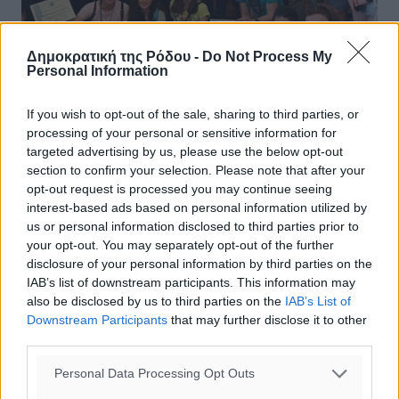
Δημοκρατική της Ρόδου -
Do Not Process My
Personal Information
If you wish to opt-out of the sale, sharing to third parties, or
Στο Δημαρχιακό Μέγαρο μαθητές από
processing of your personal or sensitive information for
το εξωτερικό και του 1ου Γυμνασίου
targeted advertising by us, please use the below opt-out
section to confirm your selection. Please note that after your
Ρόδου
opt-out request is processed you may continue seeing
interest-based ads based on personal information utilized by
To Δημαρχιακό Μέγαρο επισκέφθηκαν την Πέμπτη 27
us or personal information disclosed to third parties prior to
Απριλίου 2017, μαθητές σχολείων από την Ουγγαρία ,
your opt-out. You may separately opt-out of the further
την Ιταλία και την Πολωνία & ομάδα μαθητών του 1ου
disclosure of your personal information by third parties on the
Γυμνασίου Ρόδου στο ...
IAB’s list of downstream participants. This information may
also be disclosed by us to third parties on the
IAB’s List of
29.04.17, 13:09
Downstream Participants
that may further disclose it to other
third parties.
Personal Data Processing Opt Outs