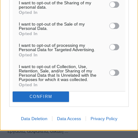
I want to opt-out of the Sharing of my
personal data.
Opted In
I want to opt-out of the Sale of my
Personal Data.
Opted In
I want to opt-out of processing my
Personal Data for Targeted Advertising.
Opted In
I want to opt-out of Collection, Use,
Retention, Sale, and/or Sharing of my
Personal Data that Is Unrelated with the
Purposes for which it was collected.
Opted In
Μήνυμα του Δημάρχου Ρόδου για την
CONFIRM
Πρωτομαγιά
Η 1η του Μάη, αποτελεί ημέρα τιμής και μνήμης των
αγώνων των εργαζομένων, μέσα από τους οποίους
Data Deletion
Data Access
Privacy Policy
κατακτήθηκαν τα εργασιακά δικαιώματα για σταθερή
εργασία, ασφάλεια, δίκαιη ...