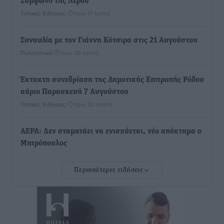
Σύμφωνο της Λέρου
Τοπικές Ειδήσεις
•
πριν 17 λεπτά
Συναυλία με τον Γιάννη Κότσιρα στις 21 Αυγούστου
Πολιτιστικά
•
πριν 26 λεπτά
Έκτακτη συνεδρίαση της Δημοτικής Επιτροπής Ρόδου
αύριο Παρασκευή 7 Αυγούστου
Τοπικές Ειδήσεις
•
πριν 30 λεπτά
ΑΕΡΑ: Δεν σταματάει να ενισχύεται, νέο απόκτημα ο
Μητρόπουλος
Αθλητικά
•
πριν 46 λεπτά
Περισσότερες ειδήσεις
Κλεάνθης: Δουλειές μετά ευχαριστιών στο γήπεδο,
ατομικό για δύο
Αθλητικά
•
πριν 47 λεπτά