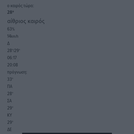
o καιρός τώρα:
28
°
αίθριος καιρός
63
%
14
km/h
Δ
28
29
°/
°
06:17
20:08
πρόγνωση:
33
°
ΠΑ
28
°
ΣΑ
29
°
ΚΥ
29
°
ΔΕ