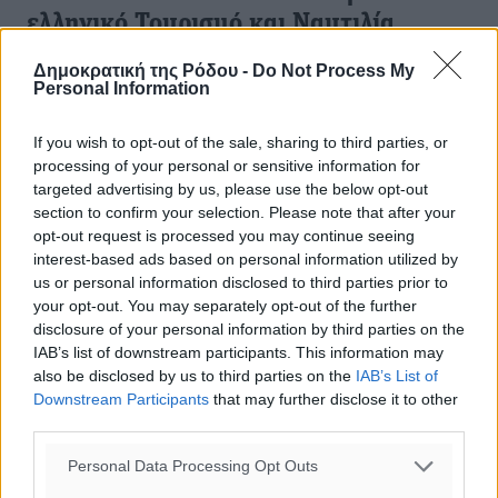
ελληνικό Τουρισμό και Ναυτιλία
Τις ενδεχόμενες μακροοικονομικές επιπτώσεις του
Δημοκρατική της Ρόδου -
Do Not Process My
Personal Information
Brexit για το Ηνωμένο Βασίλειο (Η.Β.), την παγκόσμια
οικονομία και την Ελλάδα παρουσιάζει η μελέτη της η
Eurobank, με τίτλο ...
If you wish to opt-out of the sale, sharing to third parties, or
processing of your personal or sensitive information for
targeted advertising by us, please use the below opt-out
18.04.17, 16:32
section to confirm your selection. Please note that after your
opt-out request is processed you may continue seeing
interest-based ads based on personal information utilized by
us or personal information disclosed to third parties prior to
your opt-out. You may separately opt-out of the further
disclosure of your personal information by third parties on the
IAB’s list of downstream participants. This information may
also be disclosed by us to third parties on the
IAB’s List of
Downstream Participants
that may further disclose it to other
third parties.
Personal Data Processing Opt Outs