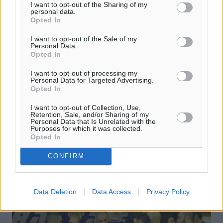
I want to opt-out of the Sharing of my
personal data.
Opted In
I want to opt-out of the Sale of my
Personal Data.
Opted In
Αλ. Αγγελόπουλος: Πώς ο τουρισμός
θα κεφαλαιοποιήσει την υψηλή
I want to opt-out of processing my
Personal Data for Targeted Advertising.
ζήτηση
Opted In
Την επιτακτική ανάγκη να υιοθετηθεί ένα νέο εθνικό
I want to opt-out of Collection, Use,
Retention, Sale, and/or Sharing of my
μοντέλο «οικονομίας της φιλοξενίας» προκειμένου να
Personal Data that Is Unrelated with the
αξιοποιηθούν όλες οι παραγωγικές δυνατότητες της
Purposes for which it was collected.
Opted In
χώρας και να διαχυθούν ...
CONFIRM
18.04.17, 16:30
Data Deletion
Data Access
Privacy Policy