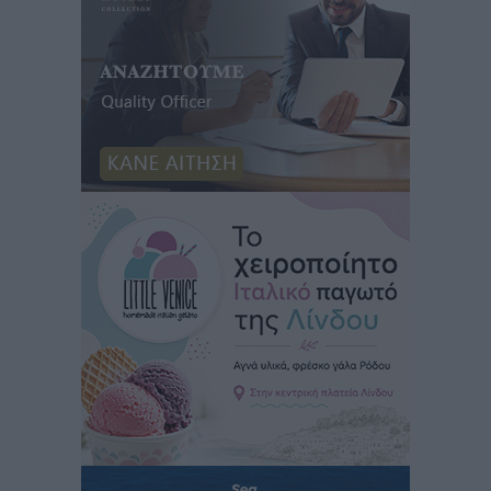
Φοίβος: Εν αναμονή του Νίκου Λαζίδη
Αθλητικά
•
πριν 49 λεπτά
Ιάλυσος Β’: Νωρίς νωρίς μπήκαν στα βάσανα της
προετοιμασίας
Αθλητικά
•
πριν 50 λεπτά
Εθνικός Αρχίπολης: Μεγάλο βήμα προόδου η ίδρυση
Ακαδημίας
Αθλητικά
•
πριν 54 λεπτά
Ιππότες: Με το βλέμμα στραμμένο στο μέλλον
Αθλητικά
•
πριν 55 λεπτά
ΠΑΜΕ ΣΤΟΙΧΗΜΑ: Περισσότερα από 95 εκατομμύρια
ευρώ σε κέρδη μοίρασε τον Ιούλιο
Αθλητικά
•
πριν 1 ώρα