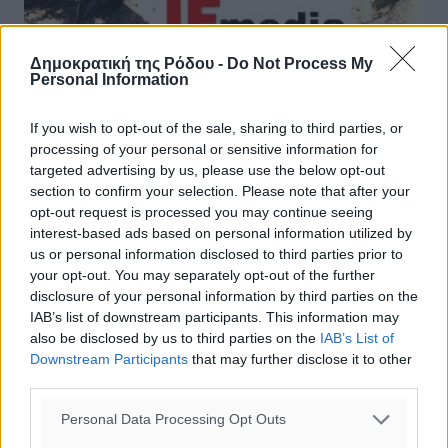
Δημοκρατική της Ρόδου -
Do Not Process My
Personal Information
Σοβαρό τροχαίο στη Λάρδο
If you wish to opt-out of the sale, sharing to third parties, or
processing of your personal or sensitive information for
Τροχαίο σημειώθηκε στις 3:00 περίπου το μεσημέρι στο
targeted advertising by us, please use the below opt-out
δρόμο λίγο έξω από την Λάρδο. Ι. Χ. αυτοκίνητο για
section to confirm your selection. Please note that after your
άγνωστο λόγο βγήκε από την πορεία του και
opt-out request is processed you may continue seeing
προσέκρουσε με μεγάλη ...
interest-based ads based on personal information utilized by
us or personal information disclosed to third parties prior to
30.04.17, 15:48
your opt-out. You may separately opt-out of the further
disclosure of your personal information by third parties on the
IAB’s list of downstream participants. This information may
also be disclosed by us to third parties on the
IAB’s List of
Downstream Participants
that may further disclose it to other
third parties.
Personal Data Processing Opt Outs