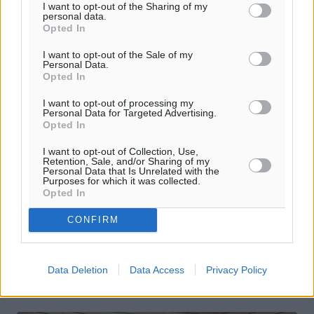
I want to opt-out of the Sharing of my
personal data.
Opted In
I want to opt-out of the Sale of my
Personal Data.
Opted In
I want to opt-out of processing my
Personal Data for Targeted Advertising.
Opted In
Μηχανισμός στις ταμειακές μηχανές
I want to opt-out of Collection, Use,
Retention, Sale, and/or Sharing of my
που θα μπλοκάρει τη φοροδιαφυγή
Personal Data that Is Unrelated with the
Purposes for which it was collected.
Opted In
Μπλόκο στη φοροδιαφυγή που συντελείται με τα κόλπα
των επιτήδειων στις φορολογικές ταμειακές μηχανές
CONFIRM
επιχειρεί να βάλει το υπουργείο Οικονομικών, το οποίο
παράλληλα ...
Data Deletion
Data Access
Privacy Policy
30.04.17, 12:15