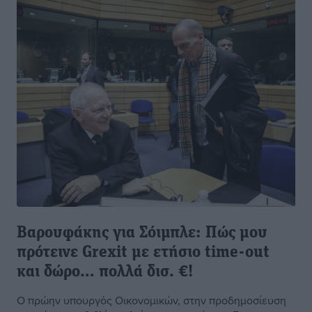
Βαρουφάκης για Σόιμπλε: Πώς μου
πρότεινε Grexit με ετήσιο time-out
και δώρο… πολλά δισ. €!
Ο πρώην υπουργός Οικονομικών, στην προδημοσίευση