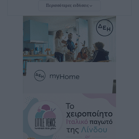
Περισσότερες ειδήσεις
Αυτοκίνητο μπήκε παράνομα σε μονόδρομο στο
Μαστιχάρι – Αναποδογύρισε όχημα με μητέρα και
5χρονο παιδί
Τοπικές Ειδήσεις
•
πριν 2 ώρες
“Η Ευρώπη αντιμετώπιζε το προσφυγικό σαν ταινία
τρόμου” – Η συγκλονιστική μαρτυρία της Χαρούλας
Γιασιράνη στον RV για τα γεγονότα που οδήγησαν στο
Σύμφωνο της Λέρου
Τοπικές Ειδήσεις
•
πριν 2 ώρες
Συναυλία με τον Γιάννη Κότσιρα στις 21 Αυγούστου
Πολιτιστικά
•
πριν 3 ώρες
Έκτακτη συνεδρίαση της Δημοτικής Επιτροπής Ρόδου
αύριο Παρασκευή 7 Αυγούστου