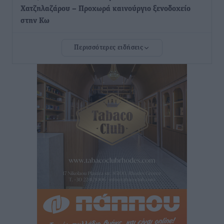
Χατζηλαζάρου – Προχωρά καινούργιο ξενοδοχείο
στην Κω
Τοπικές Ειδήσεις
•
πριν 2 ώρες
Περισσότερες ειδήσεις
Αυτοκίνητο μπήκε παράνομα σε μονόδρομο στο
Μαστιχάρι – Αναποδογύρισε όχημα με μητέρα και
5χρονο παιδί
Τοπικές Ειδήσεις
•
πριν 2 ώρες
“Η Ευρώπη αντιμετώπιζε το προσφυγικό σαν ταινία
τρόμου” – Η συγκλονιστική μαρτυρία της Χαρούλας
Γιασιράνη στον RV για τα γεγονότα που οδήγησαν στο
Σύμφωνο της Λέρου
Τοπικές Ειδήσεις
•
πριν 2 ώρες
Συναυλία με τον Γιάννη Κότσιρα στις 21 Αυγούστου
Πολιτιστικά
•
πριν 3 ώρες