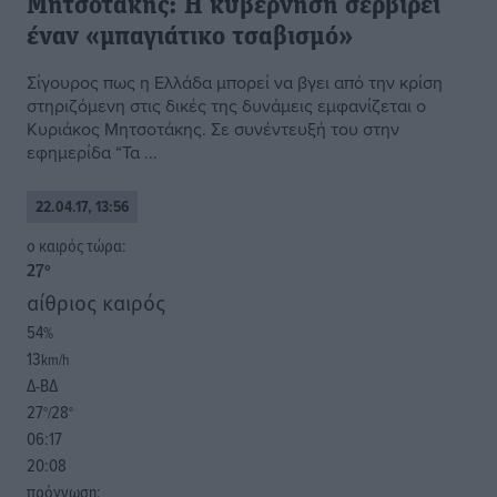
Μητσοτάκης: Η κυβέρνηση σερβίρει
έναν «μπαγιάτικο τσαβισμό»
Σίγουρος πως η Ελλάδα μπορεί να βγει από την κρίση
στηριζόμενη στις δικές της δυνάμεις εμφανίζεται ο
Κυριάκος Μητσοτάκης. Σε συνέντευξή του στην
εφημερίδα “Τα ...
22.04.17, 13:56
o καιρός τώρα:
27
°
αίθριος καιρός
54
%
13
km/h
Δ-ΒΔ
27
28
°/
°
06:17
20:08
πρόγνωση: