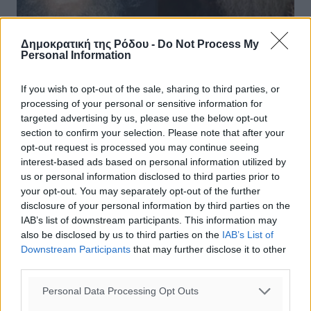
Δημοκρατική της Ρόδου -
Do Not Process My
Personal Information
If you wish to opt-out of the sale, sharing to third parties, or
Η κοινή μοίρα των αξέχαστων Ψάλτη
processing of your personal or sensitive information for
και Μουστάκα
targeted advertising by us, please use the below opt-out
section to confirm your selection. Please note that after your
Η κοινή μοίρα των αξέχαστων Ψάλτη και Μουστάκα Ο
opt-out request is processed you may continue seeing
Στάθης Ψάλτης και ο Σωτήρης Μουστάκας ήταν (και στη
interest-based ads based on personal information utilized by
μνήμη όλων μας, παραμένουν) μεγάλοι κωμικοί
us or personal information disclosed to third parties prior to
ηθοποιοί. Και ποιος δεν έχει ...
your opt-out. You may separately opt-out of the further
disclosure of your personal information by third parties on the
IAB’s list of downstream participants. This information may
22.04.17, 17:53
also be disclosed by us to third parties on the
IAB’s List of
Downstream Participants
that may further disclose it to other
third parties.
Personal Data Processing Opt Outs