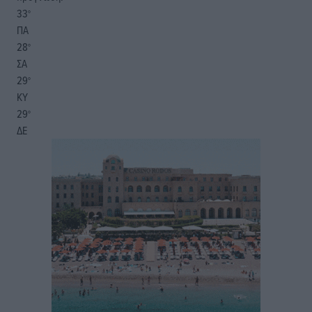
33
°
ΠΑ
28
°
ΣΑ
29
°
ΚΥ
29
°
ΔΕ