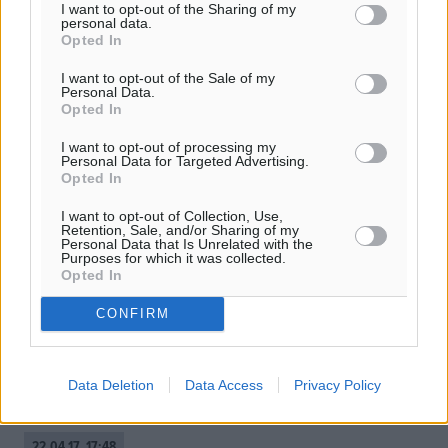
I want to opt-out of the Sharing of my
personal data.
Opted In
I want to opt-out of the Sale of my
Personal Data.
Opted In
I want to opt-out of processing my
Personal Data for Targeted Advertising.
Opted In
I want to opt-out of Collection, Use,
Retention, Sale, and/or Sharing of my
Personal Data that Is Unrelated with the
Purposes for which it was collected.
Τα μέτρα και τα αντίμετρα σε έναν
Opted In
νόμο με πολλά άρθρα
CONFIRM
Με έναν νόμο μεν, αλλά ενδεχομένως με περισσότερα
άρθρα, αναμένεται να κατατεθεί στη Βουλή το πακέτο
μέτρων και αντίμετρων της κυβέρνησης που θα
Data Deletion
Data Access
Privacy Policy
επισφραγίσει την ολοκλήρωση ...
22.04.17, 17:48