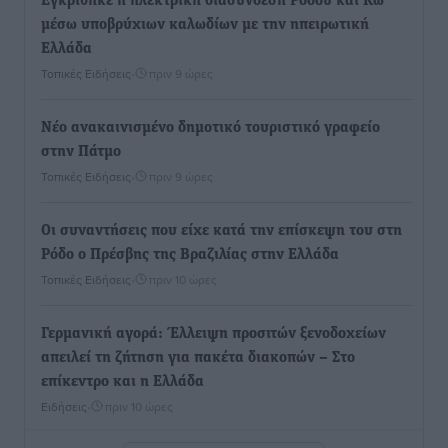
Εγκρίθηκε η ηλεκτρική διασύνδεση Ρόδου και Κω
μέσω υποβρύχιων καλωδίων με την ηπειρωτική
Ελλάδα
Τοπικές Ειδήσεις
•
πριν 9 ώρες
Νέο ανακαινισμένο δημοτικό τουριστικό γραφείο
στην Πάτμο
Τοπικές Ειδήσεις
•
πριν 9 ώρες
Οι συναντήσεις που είχε κατά την επίσκεψη του στη
Ρόδο ο Πρέσβης της Βραζιλίας στην Ελλάδα
Τοπικές Ειδήσεις
•
πριν 10 ώρες
Γερμανική αγορά: Έλλειψη προσιτών ξενοδοχείων
απειλεί τη ζήτηση για πακέτα διακοπών – Στο
επίκεντρο και η Ελλάδα
Ειδήσεις
•
πριν 10 ώρες