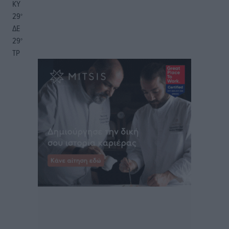
ΚΥ
29
°
ΔΕ
29
°
ΤΡ