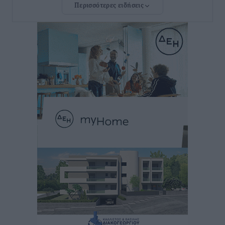
Περισσότερες ειδήσεις
Νέο ξενοδοχείο στη Ρόδο για την H Hotels –
Χατζηλαζάρου – Προχωρά καινούργιο ξενοδοχείο
στην Κω
Τοπικές Ειδήσεις
•
πριν 10 ώρες
Αυτοκίνητο μπήκε παράνομα σε μονόδρομο στο
Μαστιχάρι – Αναποδογύρισε όχημα με μητέρα και
5χρονο παιδί
Τοπικές Ειδήσεις
•
πριν 11 ώρες
“Η Ευρώπη αντιμετώπιζε το προσφυγικό σαν ταινία
τρόμου” – Η συγκλονιστική μαρτυρία της Χαρούλας
Γιασιράνη στον RV για τα γεγονότα που οδήγησαν στο
Σύμφωνο της Λέρου
Τοπικές Ειδήσεις
•
πριν 11 ώρες
Συναυλία με τον Γιάννη Κότσιρα στις 21 Αυγούστου
Πολιτιστικά
•
πριν 11 ώρες