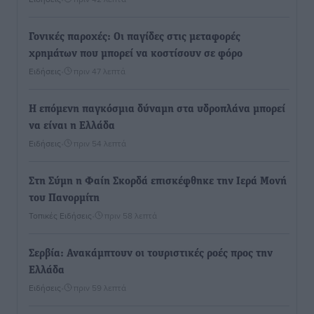
Γονικές παροχές: Οι παγίδες στις μεταφορές
χρημάτων που μπορεί να κοστίσουν σε φόρο
Ειδήσεις
•
πριν 47 λεπτά
Η επόμενη παγκόσμια δύναμη στα υδροπλάνα μπορεί
να είναι η Ελλάδα
Ειδήσεις
•
πριν 54 λεπτά
Στη Σύμη η Φαίη Σκορδά επισκέφθηκε την Ιερά Μονή
του Πανορμίτη
Τοπικές Ειδήσεις
•
πριν 58 λεπτά
Σερβία: Ανακάμπτουν οι τουριστικές ροές προς την
Ελλάδα
Ειδήσεις
•
πριν 59 λεπτά