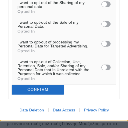
I want to opt-out of the Sharing of my
personal data.
Opted In
I want to opt-out of the Sale of my
Personal Data.
Opted In
I want to opt-out of processing my
Personal Data for Targeted Advertising.
Opted In
I want to opt-out of Collection, Use,
Retention, Sale, and/or Sharing of my
Personal Data that Is Unrelated with the
Purposes for which it was collected.
Χώρους κράτησης στα νησιά,
Opted In
ηλεκτρονική κάρτα και χρήματα αντί
CONFIRM
για συσσίτιο στους πρόσφυγες από την
άνοιξη
Data Deletion
Data Access
Privacy Policy
Τη δημιουργία κέντρων κράτησης στα νησιά, δυναμικής
100 έως 200 ατόμων, ανακοίνωσε ο υπουργός
μεταναστευτικής πολιτικής Γιάννης Μουζάλας, μετά τα