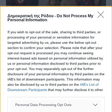
Δημοκρατική της Ρόδου -
Do Not Process My
Personal Information
Κοντά στα παιδιά του Ειδικού
If you wish to opt-out of the sale, sharing to third parties, or
Πειραματικού Σχολείου Ρόδου οι
processing of your personal or sensitive information for
αστυνομικοί
targeted advertising by us, please use the below opt-out
section to confirm your selection. Please note that after your
Κοντά στα παιδιά του Ειδικού Πειραματικού Σχολείου
opt-out request is processed you may continue seeing
Ρόδου βρέθηκαν τα μέλη της Τοπικής Διοίκησης
interest-based ads based on personal information utilized by
Δωδεκανήσου της Διεθνούς Ένωσης Αστυνομικών. Κατά
us or personal information disclosed to third parties prior to
την διάρκεια της ...
your opt-out. You may separately opt-out of the further
disclosure of your personal information by third parties on the
IAB’s list of downstream participants. This information may
28.12.16, 16:28
also be disclosed by us to third parties on the
IAB’s List of
Downstream Participants
that may further disclose it to other
third parties.
Personal Data Processing Opt Outs