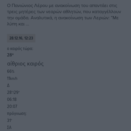
Ο Πανιώνιος Λέρου με ανακοίνωση του απαντάει στις
τρεις μητέρες των νεαρών αθλητών, που καταγγέλλουν
την ομάδα. Αναλυτικά, η ανακοίνωση των Λεριών: ”Με
λύπη και ...
28.12.16, 12:23
o καιρός τώρα:
28
°
αίθριος καιρός
66
%
11
km/h
Δ
28
29
°/
°
06:18
20:07
πρόγνωση:
31
°
ΣΑ